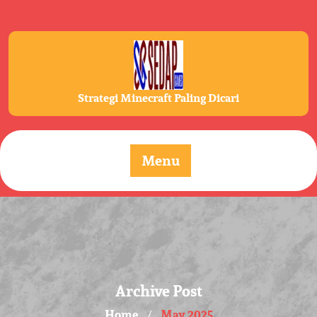
Skip
to
content
Strategi Minecraft Paling Dicari
Menu
Archive Post
Home
May 2025
/