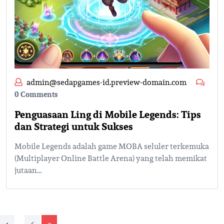
admin@sedapgames-id.preview-domain.com
0 Comments
Penguasaan Ling di Mobile Legends: Tips
dan Strategi untuk Sukses
Mobile Legends adalah game MOBA seluler terkemuka
(Multiplayer Online Battle Arena) yang telah memikat
jutaan…
Posts
…