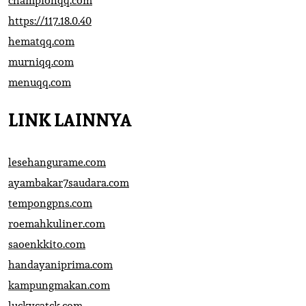
championqq.com
https://117.18.0.40
hematqq.com
murniqq.com
menuqq.com
LINK LAINNYA
lesehangurame.com
ayambakar7saudara.com
tempongpns.com
roemahkuliner.com
saoenkkito.com
handayaniprima.com
kampungmakan.com
luckycatck.com