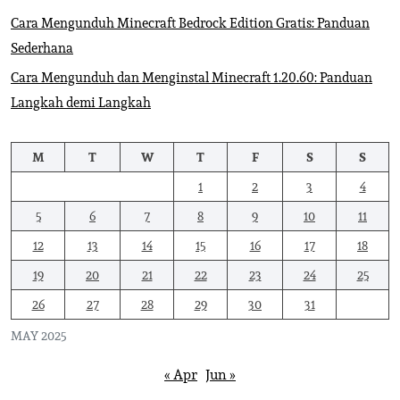
Cara Mengunduh Minecraft Bedrock Edition Gratis: Panduan
Sederhana
Cara Mengunduh dan Menginstal Minecraft 1.20.60: Panduan
Langkah demi Langkah
M
T
W
T
F
S
S
1
2
3
4
5
6
7
8
9
10
11
12
13
14
15
16
17
18
19
20
21
22
23
24
25
26
27
28
29
30
31
MAY 2025
« Apr
Jun »