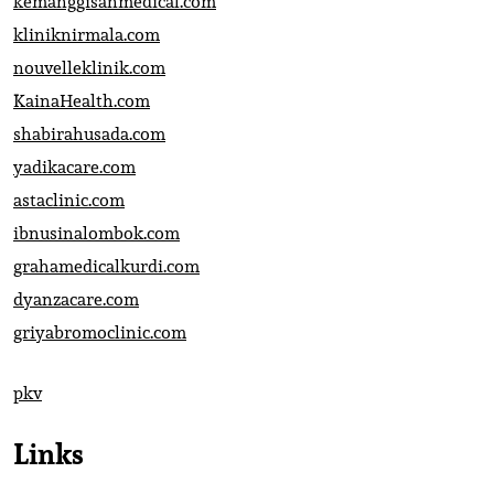
kemanggisanmedical.com
kliniknirmala.com
nouvelleklinik.com
KainaHealth.com
shabirahusada.com
yadikacare.com
astaclinic.com
ibnusinalombok.com
grahamedicalkurdi.com
dyanzacare.com
griyabromoclinic.com
pkv
Links