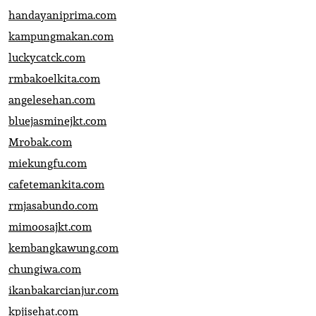
handayaniprima.com
kampungmakan.com
luckycatck.com
rmbakoelkita.com
angelesehan.com
bluejasminejkt.com
Mrobak.com
miekungfu.com
cafetemankita.com
rmjasabundo.com
mimoosajkt.com
kembangkawung.com
chungiwa.com
ikanbakarcianjur.com
kpjisehat.com