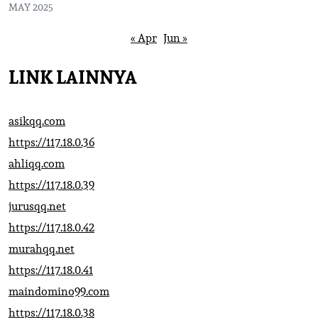
MAY 2025
« Apr
Jun »
LINK LAINNYA
asikqq.com
https://117.18.0.36
ahliqq.com
https://117.18.0.39
jurusqq.net
https://117.18.0.42
murahqq.net
https://117.18.0.41
maindomino99.com
https://117.18.0.38