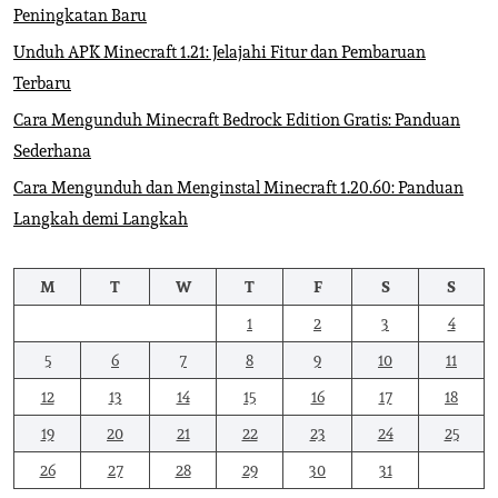
Peningkatan Baru
Unduh APK Minecraft 1.21: Jelajahi Fitur dan Pembaruan
Terbaru
Cara Mengunduh Minecraft Bedrock Edition Gratis: Panduan
Sederhana
Cara Mengunduh dan Menginstal Minecraft 1.20.60: Panduan
Langkah demi Langkah
M
T
W
T
F
S
S
1
2
3
4
5
6
7
8
9
10
11
12
13
14
15
16
17
18
19
20
21
22
23
24
25
26
27
28
29
30
31