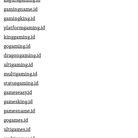
gamingname.id
gamingking.id
platformgaming.id
kinggaming.id
gogaming.id
dragongaming.id
ultigaming.id
multigaming.id
statusgaming.id
gameseasy.id
gamesking.id
gamesname.id
gogames.id
ultigames.id