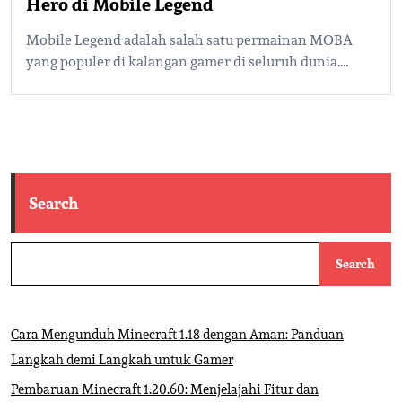
Hero di Mobile Legend
Mobile Legend adalah salah satu permainan MOBA
yang populer di kalangan gamer di seluruh dunia.…
Search
Search
Cara Mengunduh Minecraft 1.18 dengan Aman: Panduan
Langkah demi Langkah untuk Gamer
Pembaruan Minecraft 1.20.60: Menjelajahi Fitur dan