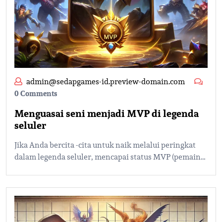
admin@sedapgames-id.preview-domain.com
0 Comments
Menguasai seni menjadi MVP di legenda
seluler
Jika Anda bercita -cita untuk naik melalui peringkat
dalam legenda seluler, mencapai status MVP (pemain…