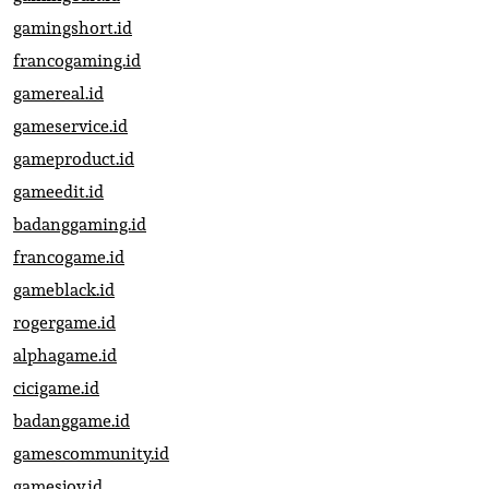
gamingshort.id
francogaming.id
gamereal.id
gameservice.id
gameproduct.id
gameedit.id
badanggaming.id
francogame.id
gameblack.id
rogergame.id
alphagame.id
cicigame.id
badanggame.id
gamescommunity.id
gamesjoy.id