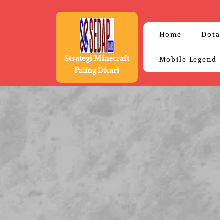
Skip
to
content
Home
Dota
Strategi Minecraft
Mobile Legend
Paling Dicari