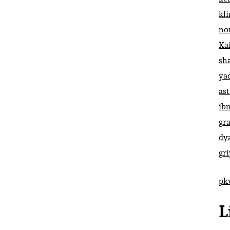
kl
no
Ka
sh
ya
ast
ib
gr
dy
gr
pk
L