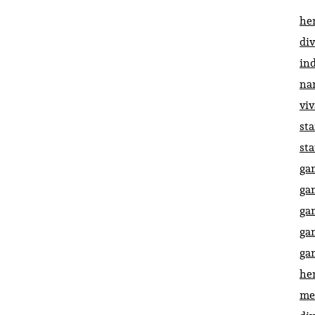
he
di
in
na
vi
st
st
ga
ga
ga
ga
ga
he
me