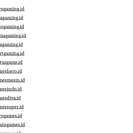
rogaming.id
vagaming.id
dogaming.id
magaming.id
vagaming.id
artgaming.id
atusgame.id
meshero.id
mesmesin.id
mesindo.id
mesdiva.id
messuper.id
rogames.id
singames.id