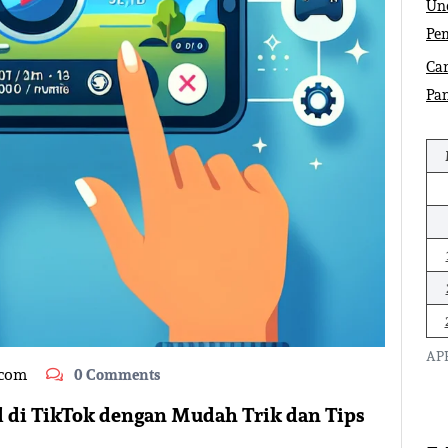
Und
Pe
Car
Pa
APR
.com
0 Comments
d di TikTok dengan Mudah Trik dan Tips