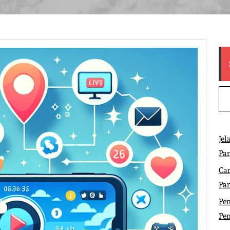
Jel
Pa
Ca
Pa
Pem
Pe