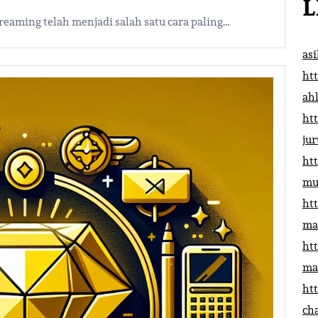
L
streaming telah menjadi salah satu cara paling…
as
htt
ah
htt
ju
htt
mu
htt
ma
htt
ma
htt
ch