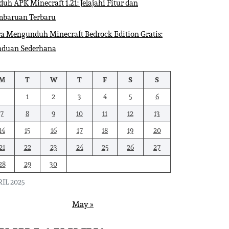
uh APK Minecraft 1.21: Jelajahi Fitur dan
mbaruan Terbaru
a Mengunduh Minecraft Bedrock Edition Gratis:
nduan Sederhana
M
T
W
T
F
S
S
1
2
3
4
5
6
7
8
9
10
11
12
13
14
15
16
17
18
19
20
21
22
23
24
25
26
27
28
29
30
IL 2025
May »