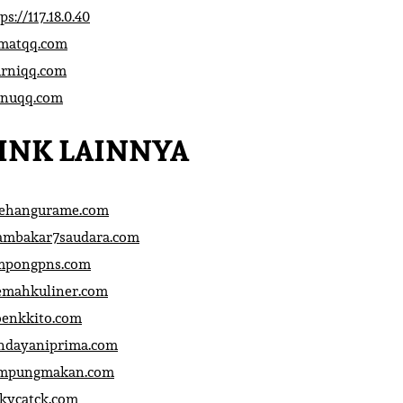
ps://117.18.0.40
matqq.com
rniqq.com
nuqq.com
INK LAINNYA
sehangurame.com
ambakar7saudara.com
mpongpns.com
emahkuliner.com
oenkkito.com
ndayaniprima.com
mpungmakan.com
ckycatck.com