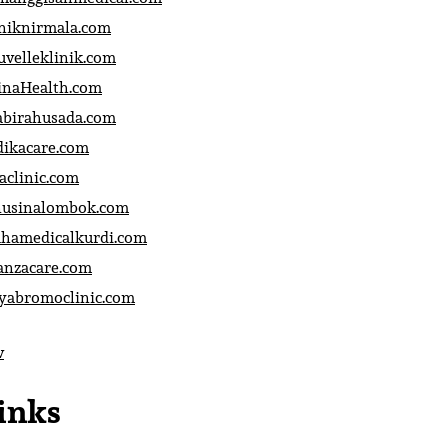
iniknirmala.com
uvelleklinik.com
inaHealth.com
abirahusada.com
dikacare.com
aclinic.com
nusinalombok.com
ahamedicalkurdi.com
anzacare.com
iyabromoclinic.com
v
inks