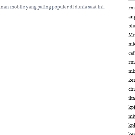
an mobile yang paling populer di dunia saat ini.
rm
an
bl
Mr
mi
ca
rm
mi
ke
ch
ik
kp
mi
kp
ke