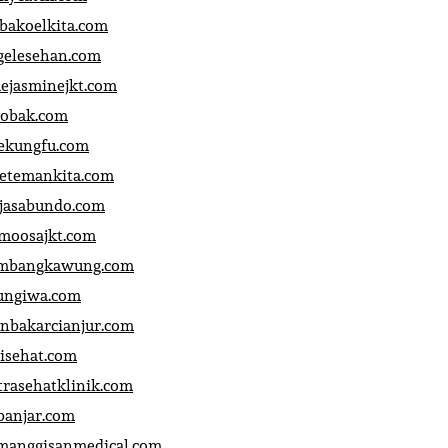
bakoelkita.com
gelesehan.com
uejasminejkt.com
obak.com
ekungfu.com
fetemankita.com
jasabundo.com
moosajkt.com
mbangkawung.com
ungiwa.com
anbakarcianjur.com
jisehat.com
trasehatklinik.com
banjar.com
manggisanmedical.com