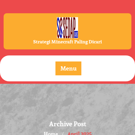
Skip
to
content
Strategi Minecraft Paling Dicari
Menu
Archive Post
Home
April 2025
/