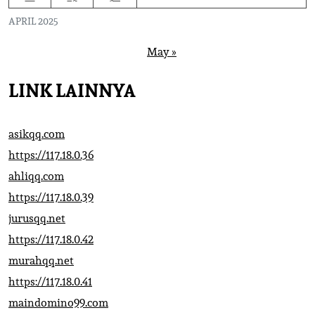
APRIL 2025
May »
LINK LAINNYA
asikqq.com
https://117.18.0.36
ahliqq.com
https://117.18.0.39
jurusqq.net
https://117.18.0.42
murahqq.net
https://117.18.0.41
maindomino99.com