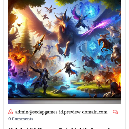
admin@sedapgames-id.preview-domain.com
0 Comments