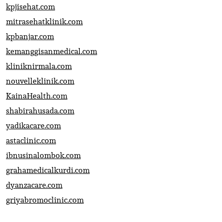
kpjisehat.com
mitrasehatklinik.com
kpbanjar.com
kemanggisanmedical.com
kliniknirmala.com
nouvelleklinik.com
KainaHealth.com
shabirahusada.com
yadikacare.com
astaclinic.com
ibnusinalombok.com
grahamedicalkurdi.com
dyanzacare.com
griyabromoclinic.com