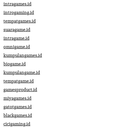
intragames.id
introgaming.id
tempatgames.id
suaragame.id
intragame.id
omnigame.id
kumpulangames.id
biogame.id
kumpulangame.id
tempatgame.id
gamesproduct.id
miyagames.id
gatotgames.id
blackgames.id
cicigaming.id