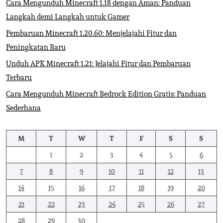
Cara Mengunduh Minecraft 1.18 dengan Aman: Panduan
Langkah demi Langkah untuk Gamer
Pembaruan Minecraft 1.20.60: Menjelajahi Fitur dan
Peningkatan Baru
Unduh APK Minecraft 1.21: Jelajahi Fitur dan Pembaruan
Terbaru
Cara Mengunduh Minecraft Bedrock Edition Gratis: Panduan
Sederhana
M
T
W
T
F
S
S
1
2
3
4
5
6
7
8
9
10
11
12
13
14
15
16
17
18
19
20
21
22
23
24
25
26
27
28
29
30