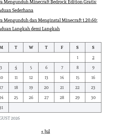
a Mengunduh Minecraft Bedrock Edition Gratis:
nduan Sederhana
a Mengunduh dan Menginstal Minecraft 1.20.60:
nduan Langkah demi Langkah
M
T
W
T
F
S
S
1
2
3
4
5
6
7
8
9
10
11
12
13
14
15
16
17
18
19
20
21
22
23
24
25
26
27
28
29
30
31
GUST 2026
« Jul