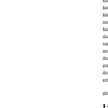
kp
ke
kl
no
Ka
sh
ya
ast
ib
gr
dy
gr
pk
L