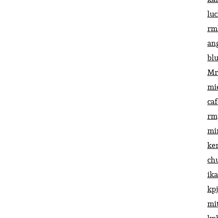
lu
rm
an
bl
Mr
mi
ca
rm
mi
ke
ch
ik
kp
mi