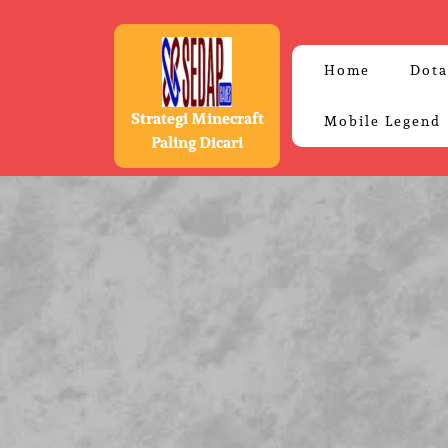
Skip
to
content
Home
Dota
Strategi Minecraft
Mobile Legend
Paling Dicari