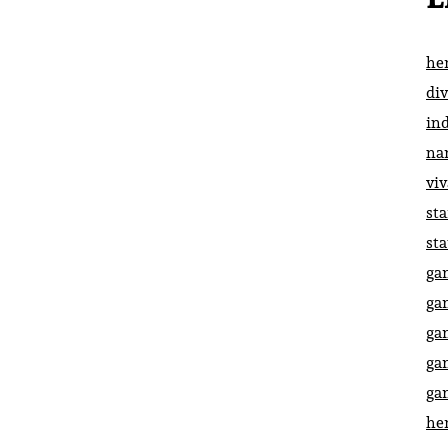
he
di
in
na
vi
st
st
ga
ga
ga
ga
ga
he