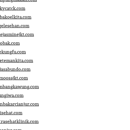
ckycatck.com
bakoelkita.com
gelesehan.com
uejasminejkt.com
obak.com
ekungfu.com
fetemankita.com
jasabundo.com
moosajkt.com
mbangkawung.com
ungiwa.com
anbakarcianjur.com
jisehat.com
trasehatklinik.com