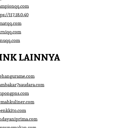
ampionqq.com
ps://117.18.0.40
matqq.com
rniqq.com
nuqq.com
INK LAINNYA
sehangurame.com
ambakar7saudara.com
mpongpns.com
emahkuliner.com
oenkkito.com
ndayaniprima.com
mpungmakan.com