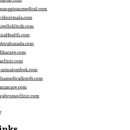
banjar.com
manggisanmedical.com
iniknirmala.com
uvelleklinik.com
inaHealth.com
abirahusada.com
dikacare.com
aclinic.com
nusinalombok.com
ahamedicalkurdi.com
anzacare.com
iyabromoclinic.com
v
inks