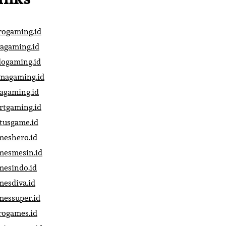
rogaming.id
vagaming.id
dogaming.id
magaming.id
vagaming.id
artgaming.id
atusgame.id
meshero.id
mesmesin.id
mesindo.id
mesdiva.id
messuper.id
rogames.id