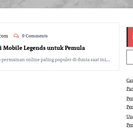
.com
0 Comments
di Mobile Legends untuk Pemula
 permainan online paling populer di dunia saat ini,…
Ca
Pa
Pem
Pe
Und
Pe