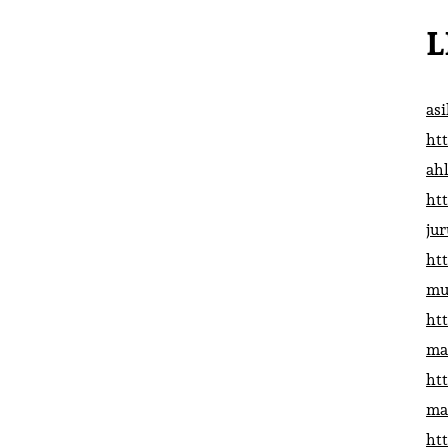
L
as
htt
ah
htt
ju
htt
mu
htt
ma
htt
ma
htt