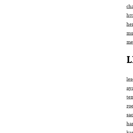
ch
htt
he
mu
me
L
le
ay
te
ro
sa
ha
ka