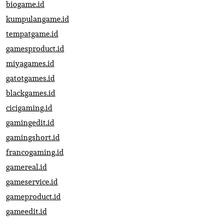
biogame.id
kumpulangame.id
tempatgame.id
gamesproduct.id
miyagames.id
gatotgames.id
blackgames.id
cicigaming.id
gamingedit.id
gamingshort.id
francogaming.id
gamereal.id
gameservice.id
gameproduct.id
gameedit.id