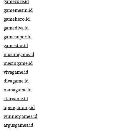
gamecore.id
gamemesin.id
gamehero.id
gamediva.id
gamesuper.id
gamestar.id
musimgame.id
mesingame.id
vivagame.id
divagame.id
namagame.id
stargame.id
opengaming.id
winnergames.id
argusgames.id