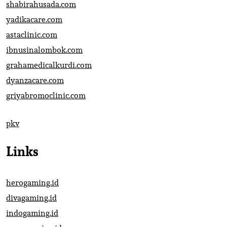
shabirahusada.com
yadikacare.com
astaclinic.com
ibnusinalombok.com
grahamedicalkurdi.com
dyanzacare.com
griyabromoclinic.com
pkv
Links
herogaming.id
divagaming.id
indogaming.id