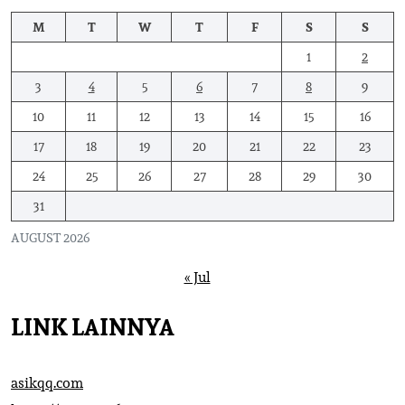
M
T
W
T
F
S
S
1
2
3
4
5
6
7
8
9
10
11
12
13
14
15
16
17
18
19
20
21
22
23
24
25
26
27
28
29
30
31
AUGUST 2026
« Jul
LINK LAINNYA
asikqq.com