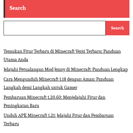
Search
Search
Temukan Fitur Terbaru di Minecraft Versi Terbaru: Panduan
Utama Anda
Jelajahi Petualangan Mod Jenny di Minecraft: Panduan Lengkap
Cara Mengunduh Minecraft 1.18 dengan Aman: Panduan
Langkah demi Langkah untuk Gamer
Pembaruan Minecraft 1.20.60: Menjelajahi Fitur dan
Peningkatan Baru
Unduh APK Minecraft 1.21: Jelajahi Fitur dan Pembaruan
Terbaru