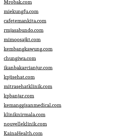
Mrobak.com
miekungfu.com
cafetemankita.com
rmjasabundo.com
mimoosajkt.com
kembangkawung.com
chungiwa.com
ikanbakarcianjur.com
kpjisehat.com
mitrasehatklinik.com
kpbanjar.com
kemanggisanmedical.com
kliniknirmala.com
nouvelleklinik.com
KainaHealth.com