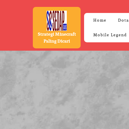
Skip
to
content
Home
Dota
Strategi Minecraft
Mobile Legend
Paling Dicari