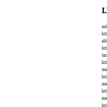
L
as
htt
ah
htt
ju
htt
mu
htt
ma
htt
ma
htt