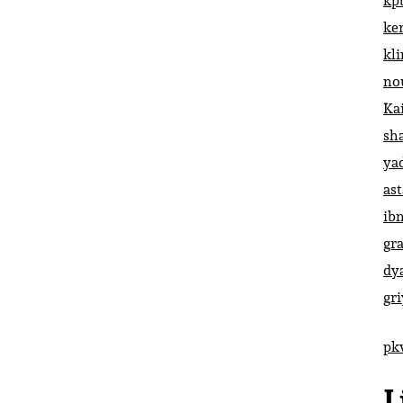
kp
ke
kl
no
Ka
sh
ya
ast
ib
gr
dy
gr
pk
L