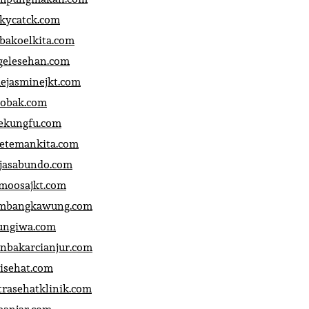
ckycatck.com
bakoelkita.com
gelesehan.com
uejasminejkt.com
obak.com
ekungfu.com
fetemankita.com
jasabundo.com
moosajkt.com
mbangkawung.com
ungiwa.com
anbakarcianjur.com
jisehat.com
trasehatklinik.com