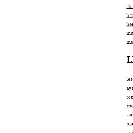
ch
htt
he
mu
me
L
le
ay
te
ro
sa
ha
ka