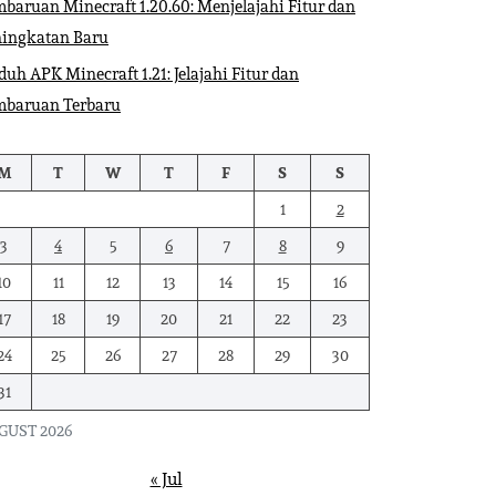
baruan Minecraft 1.20.60: Menjelajahi Fitur dan
ningkatan Baru
uh APK Minecraft 1.21: Jelajahi Fitur dan
mbaruan Terbaru
M
T
W
T
F
S
S
1
2
3
4
5
6
7
8
9
10
11
12
13
14
15
16
17
18
19
20
21
22
23
24
25
26
27
28
29
30
31
GUST 2026
« Jul