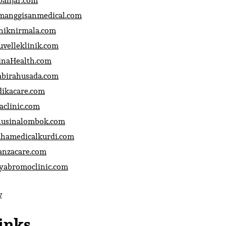
banjar.com
manggisanmedical.com
iniknirmala.com
uvelleklinik.com
inaHealth.com
abirahusada.com
dikacare.com
aclinic.com
nusinalombok.com
ahamedicalkurdi.com
anzacare.com
iyabromoclinic.com
v
inks