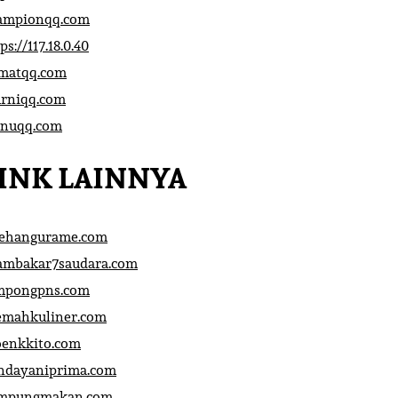
ampionqq.com
ps://117.18.0.40
matqq.com
rniqq.com
nuqq.com
INK LAINNYA
sehangurame.com
ambakar7saudara.com
mpongpns.com
emahkuliner.com
oenkkito.com
ndayaniprima.com
mpungmakan.com