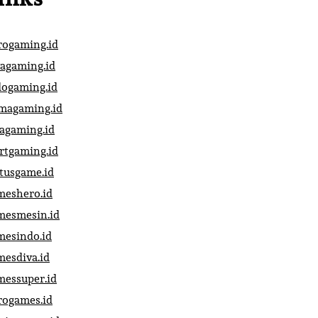
rogaming.id
vagaming.id
dogaming.id
magaming.id
vagaming.id
artgaming.id
atusgame.id
meshero.id
mesmesin.id
mesindo.id
mesdiva.id
messuper.id
rogames.id