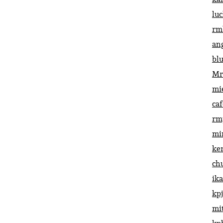
lu
rm
an
bl
Mr
mi
ca
rm
mi
ke
ch
ik
kp
mi