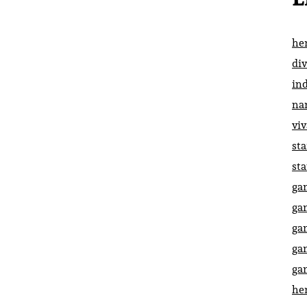
he
di
in
na
vi
st
st
ga
ga
ga
ga
ga
he