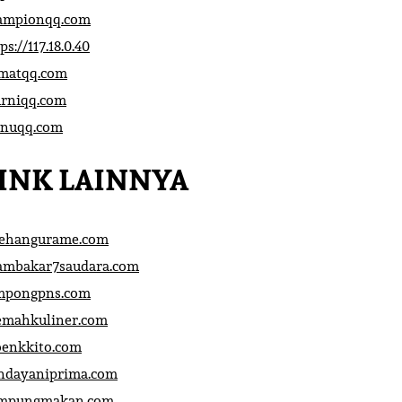
ampionqq.com
ps://117.18.0.40
matqq.com
rniqq.com
nuqq.com
INK LAINNYA
sehangurame.com
ambakar7saudara.com
mpongpns.com
emahkuliner.com
oenkkito.com
ndayaniprima.com
mpungmakan.com