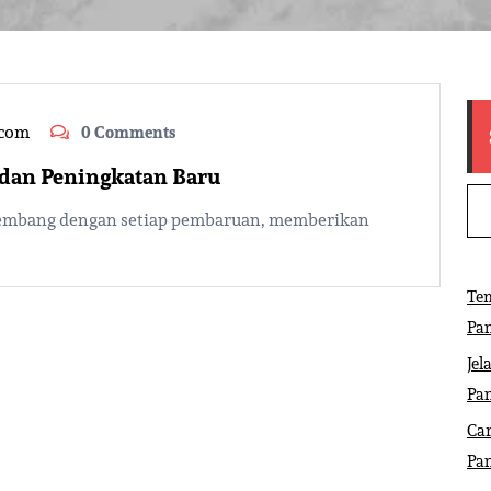
.com
0 Comments
ur dan Peningkatan Baru
rkembang dengan setiap pembaruan, memberikan
Tem
Pa
Jel
Pa
Ca
Pa