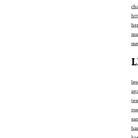
ch
htt
he
mu
me
L
le
ay
te
ro
sa
ha
ka