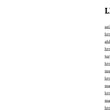
L
as
htt
ah
htt
ju
htt
mu
htt
ma
htt
ma
htt