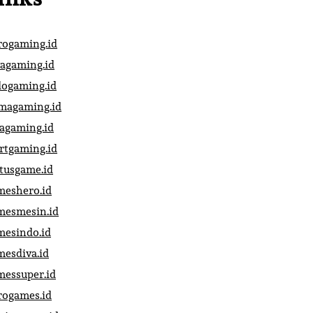
rogaming.id
vagaming.id
dogaming.id
magaming.id
vagaming.id
artgaming.id
atusgame.id
meshero.id
mesmesin.id
mesindo.id
mesdiva.id
messuper.id
rogames.id