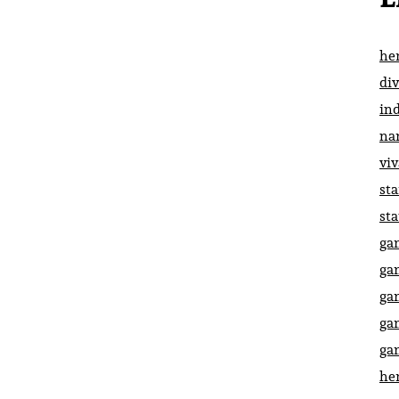
he
di
in
na
vi
st
st
ga
ga
ga
ga
ga
he