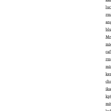
lu
rm
an
bl
Mr
mi
ca
rm
mi
ke
ch
ik
kp
mi