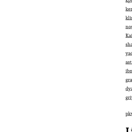
kp
ke
kl
no
Ka
sh
ya
ast
ib
gr
dy
gr
pk
L