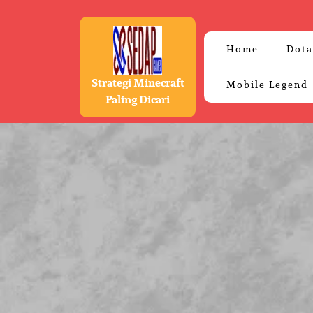
Skip
to
content
Home
Dota
Strategi Minecraft
Mobile Legend
Paling Dicari