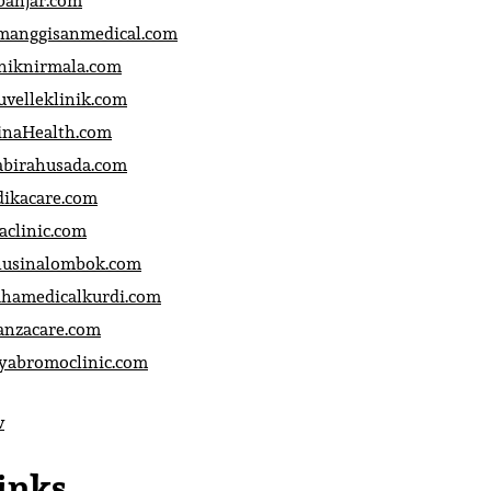
banjar.com
manggisanmedical.com
iniknirmala.com
uvelleklinik.com
inaHealth.com
abirahusada.com
dikacare.com
aclinic.com
nusinalombok.com
ahamedicalkurdi.com
anzacare.com
iyabromoclinic.com
v
inks