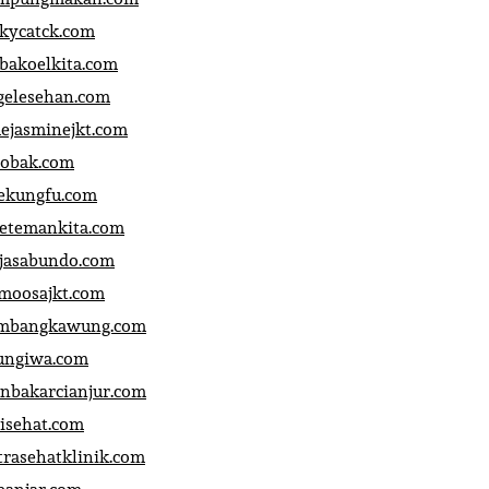
ckycatck.com
bakoelkita.com
gelesehan.com
uejasminejkt.com
obak.com
ekungfu.com
fetemankita.com
jasabundo.com
moosajkt.com
mbangkawung.com
ungiwa.com
anbakarcianjur.com
jisehat.com
trasehatklinik.com