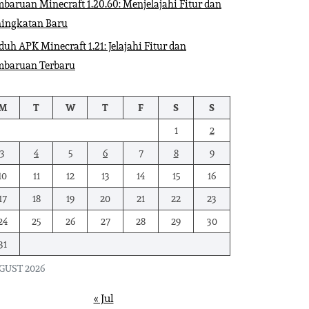
baruan Minecraft 1.20.60: Menjelajahi Fitur dan
ningkatan Baru
uh APK Minecraft 1.21: Jelajahi Fitur dan
mbaruan Terbaru
M
T
W
T
F
S
S
1
2
3
4
5
6
7
8
9
10
11
12
13
14
15
16
17
18
19
20
21
22
23
24
25
26
27
28
29
30
31
GUST 2026
« Jul