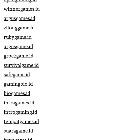
winnergames.id
argusgames.id
zilonggame.id
rubygame.id
argusgame.id
grockgame.id
survivalgame.id
safegame.id
gamingbio.id
biogames.id
intragames.id
introgaming.id
tempatgames.id
suaragame.id