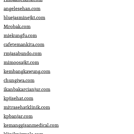
angelesehan.com
bluejasminejkt.com
Mrobak.com
miekungfu.com
cafetemankita.com
rmjasabundo.com
mimoosajkt.com
kembangkawung.com
chungiwa.com
ikanbakarcianjur.com
kpjisehat.com
mitrasehatklinik.com
kpbanjar.com
kemanggisanmedical.com