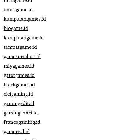
intragame.id
omnigame.id
kumpulangames.id
biogame.id
kumpulangame.id
tempatgame.id
gamesproduct.id
miyagames.id
gatotgames.id
blackgames.id
cicigaming.id
gamingedit.id
gamingshort.id
francogaming.id
gamereal.id