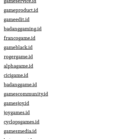
gameservice.id
gameproduct.id
gameedit.id
badanggaming.id
francogame.id
gameblack.id
rogergame.id
alphagame.id
cicigame.id
badanggame.id
gamescommunity.id
gamesjoy.id
joygames.id
cyclopsgames.id
gamesmedia.id