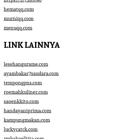
hematqq.com
murniqq.com
menuqq.com
LINK LAINNYA
lesehangurame.com
ayambakar7saudara.com
tempongpns.com
roemahkuliner.com
saoenkkito.com
handayaniprima.com
kampungmakan.com
luckycatck.com
rmbakoelkita.com