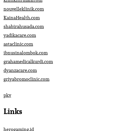
kliniknirmala.com
nouvelleklinik.com
KainaHealth.com
shabirahusada.com
yadikacare.com
astaclinic.com
ibnusinalombok.com
grahamedicalkurdi.com
dyanzacare.com
griyabromoclinic.com
pkv
Links
herogaming.id