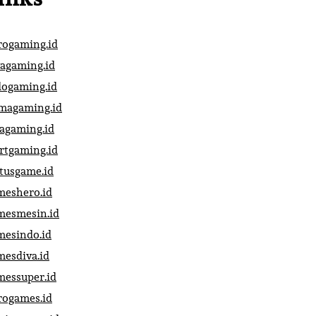
rogaming.id
vagaming.id
dogaming.id
magaming.id
vagaming.id
artgaming.id
atusgame.id
meshero.id
mesmesin.id
mesindo.id
mesdiva.id
messuper.id
rogames.id