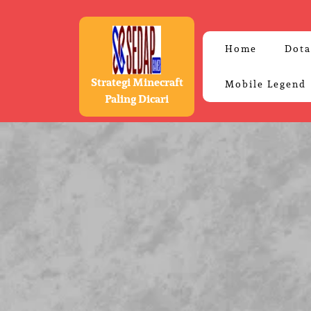
Skip
to
content
Home
Dota
Strategi Minecraft
Mobile Legend
Paling Dicari