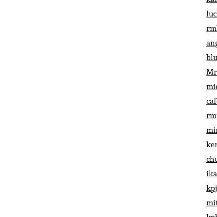
lu
rm
an
bl
Mr
mi
ca
rm
mi
ke
ch
ik
kp
mi