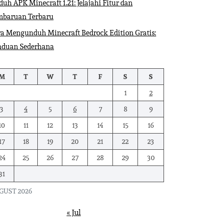
uh APK Minecraft 1.21: Jelajahi Fitur dan
mbaruan Terbaru
a Mengunduh Minecraft Bedrock Edition Gratis:
nduan Sederhana
M
T
W
T
F
S
S
1
2
3
4
5
6
7
8
9
10
11
12
13
14
15
16
17
18
19
20
21
22
23
24
25
26
27
28
29
30
31
GUST 2026
« Jul