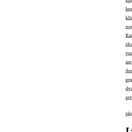
kp
ke
kl
no
Ka
sh
ya
ast
ib
gr
dy
gr
pk
L