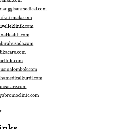
banjar.com
manggisanmedical.com
iniknirmala.com
uvelleklinik.com
inaHealth.com
abirahusada.com
dikacare.com
aclinic.com
nusinalombok.com
ahamedicalkurdi.com
anzacare.com
iyabromoclinic.com
v
inks