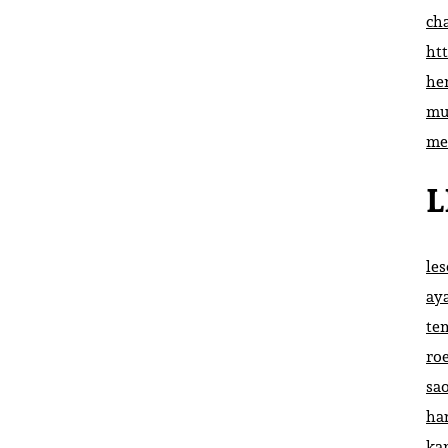
ch
htt
he
mu
me
L
le
ay
te
ro
sa
ha
ka