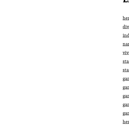
he
di
in
na
vi
st
st
ga
ga
ga
ga
ga
he