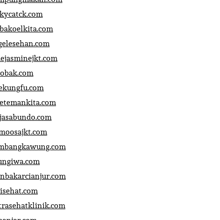
ckycatck.com
bakoelkita.com
gelesehan.com
uejasminejkt.com
obak.com
ekungfu.com
fetemankita.com
jasabundo.com
moosajkt.com
mbangkawung.com
ungiwa.com
anbakarcianjur.com
jisehat.com
trasehatklinik.com