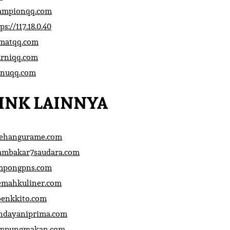
ampionqq.com
ps://117.18.0.40
matqq.com
rniqq.com
nuqq.com
INK LAINNYA
sehangurame.com
ambakar7saudara.com
mpongpns.com
emahkuliner.com
oenkkito.com
ndayaniprima.com
mpungmakan.com