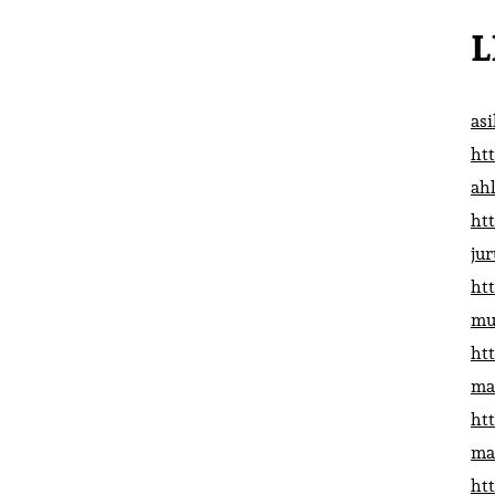
L
as
htt
ah
htt
ju
htt
mu
htt
ma
htt
ma
htt