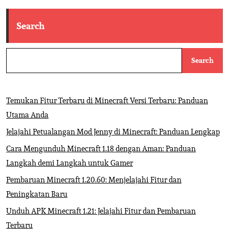
Search
Search
Temukan Fitur Terbaru di Minecraft Versi Terbaru: Panduan
Utama Anda
Jelajahi Petualangan Mod Jenny di Minecraft: Panduan Lengkap
Cara Mengunduh Minecraft 1.18 dengan Aman: Panduan
Langkah demi Langkah untuk Gamer
Pembaruan Minecraft 1.20.60: Menjelajahi Fitur dan
Peningkatan Baru
Unduh APK Minecraft 1.21: Jelajahi Fitur dan Pembaruan
Terbaru