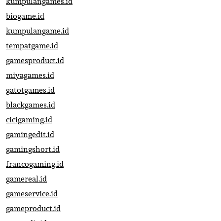
kumpulangames.id
biogame.id
kumpulangame.id
tempatgame.id
gamesproduct.id
miyagames.id
gatotgames.id
blackgames.id
cicigaming.id
gamingedit.id
gamingshort.id
francogaming.id
gamereal.id
gameservice.id
gameproduct.id