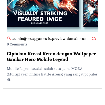
admin@sedapgames-id.preview-domain.com
0 Comments
Ciptakan Kreasi Keren dengan Wallpaper
Gambar Hero Mobile Legend
Mobile Legend adalah salah satu game MOBA
(Multiplayer Online Battle Arena) yang sangat populer
di…