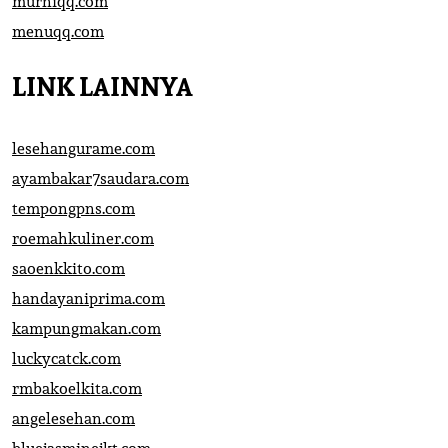
murniqq.com
menuqq.com
LINK LAINNYA
lesehangurame.com
ayambakar7saudara.com
tempongpns.com
roemahkuliner.com
saoenkkito.com
handayaniprima.com
kampungmakan.com
luckycatck.com
rmbakoelkita.com
angelesehan.com