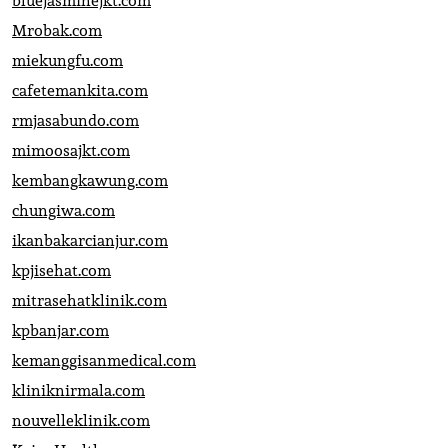
bluejasminejkt.com
Mrobak.com
miekungfu.com
cafetemankita.com
rmjasabundo.com
mimoosajkt.com
kembangkawung.com
chungiwa.com
ikanbakarcianjur.com
kpjisehat.com
mitrasehatklinik.com
kpbanjar.com
kemanggisanmedical.com
kliniknirmala.com
nouvelleklinik.com