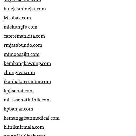
bluejasminejkt.com
Mrobak.com
miekungfu.com
cafetemankita.com
rmjasabundo.com
mimoosajkt.com
kembangkawung.com
chungiwa.com
ikanbakarcianjur.com
kpjisehat.com
mitrasehatklinik.com
kpbanjar.com
kemanggisanmedical.com
kliniknirmala.com