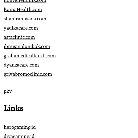
nouvelleklinik.com
KainaHealth.com
shabirahusada.com
yadikacare.com
astaclinic.com
ibnusinalombok.com
grahamedicalkurdi.com
dyanzacare.com
griyabromoclinic.com
pkv
Links
herogaming.id
divagaming.id