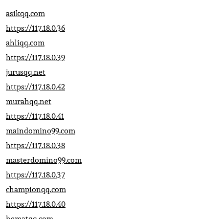
asikqq.com
https://117.18.0.36
ahliqq.com
https://117.18.0.39
jurusqq.net
https://117.18.0.42
murahqq.net
https://117.18.0.41
maindomino99.com
https://117.18.0.38
masterdomino99.com
https://117.18.0.37
championqq.com
https://117.18.0.40
hematqq.com