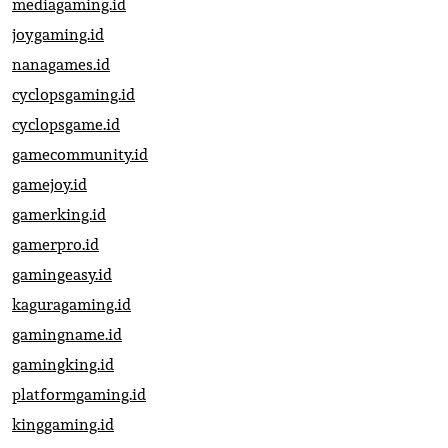
mediagaming.id
joygaming.id
nanagames.id
cyclopsgaming.id
cyclopsgame.id
gamecommunity.id
gamejoy.id
gamerking.id
gamerpro.id
gamingeasy.id
kaguragaming.id
gamingname.id
gamingking.id
platformgaming.id
kinggaming.id