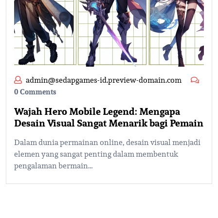
admin@sedapgames-id.preview-domain.com
0 Comments
Wajah Hero Mobile Legend: Mengapa
Desain Visual Sangat Menarik bagi Pemain
Dalam dunia permainan online, desain visual menjadi
elemen yang sangat penting dalam membentuk
pengalaman bermain…