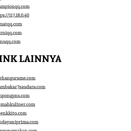
ampionqq.com
ps://117.18.0.40
matqq.com
rniqq.com
nuqq.com
INK LAINNYA
sehangurame.com
ambakar7saudara.com
mpongpns.com
emahkuliner.com
oenkkito.com
ndayaniprima.com
mpungmakan.com