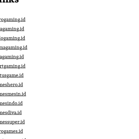
rogaming.id
vagaming.id
dogaming.id
magaming.id
vagaming.id
artgaming.id
atusgame.id
meshero.id
mesmesin.id
mesindo.id
mesdiva.id
messuper.id
rogames.id