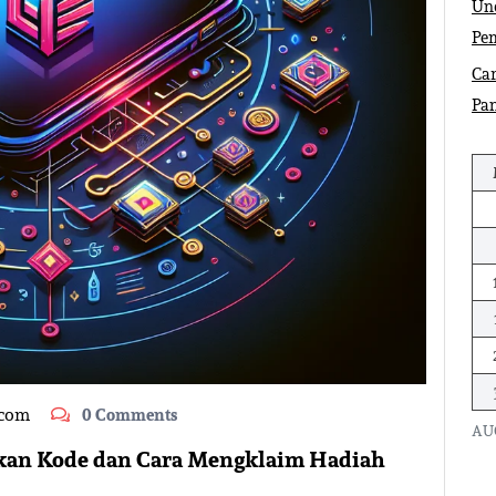
Und
Pe
Car
Pa
.com
0 Comments
AU
rkan Kode dan Cara Mengklaim Hadiah