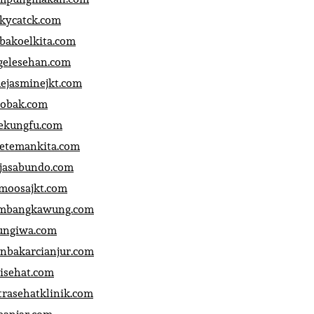
ckycatck.com
bakoelkita.com
gelesehan.com
uejasminejkt.com
obak.com
ekungfu.com
fetemankita.com
jasabundo.com
moosajkt.com
mbangkawung.com
ungiwa.com
anbakarcianjur.com
jisehat.com
trasehatklinik.com