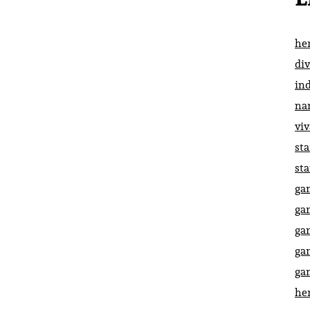
he
di
in
na
vi
st
st
ga
ga
ga
ga
ga
he