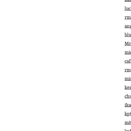
lu
rm
an
bl
Mr
mi
ca
rm
mi
ke
ch
ik
kp
mi