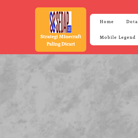
Skip
to
content
Home
Dota
Strategi Minecraft
Mobile Legend
Paling Dicari