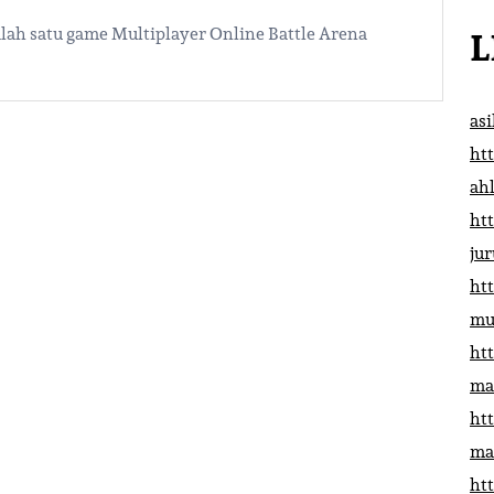
lah satu game Multiplayer Online Battle Arena
L
as
htt
ah
htt
ju
htt
mu
htt
ma
htt
ma
htt