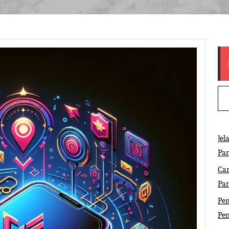
Jel
Pa
Ca
Pa
Pem
Pe