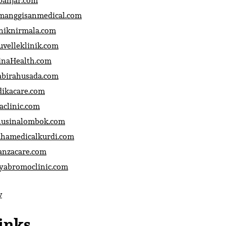
banjar.com
manggisanmedical.com
iniknirmala.com
uvelleklinik.com
inaHealth.com
abirahusada.com
dikacare.com
aclinic.com
nusinalombok.com
ahamedicalkurdi.com
anzacare.com
iyabromoclinic.com
v
inks