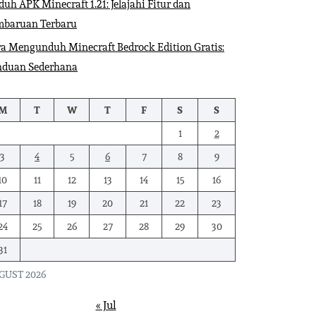
uh APK Minecraft 1.21: Jelajahi Fitur dan
mbaruan Terbaru
a Mengunduh Minecraft Bedrock Edition Gratis:
nduan Sederhana
M
T
W
T
F
S
S
1
2
3
4
5
6
7
8
9
10
11
12
13
14
15
16
17
18
19
20
21
22
23
24
25
26
27
28
29
30
31
GUST 2026
« Jul