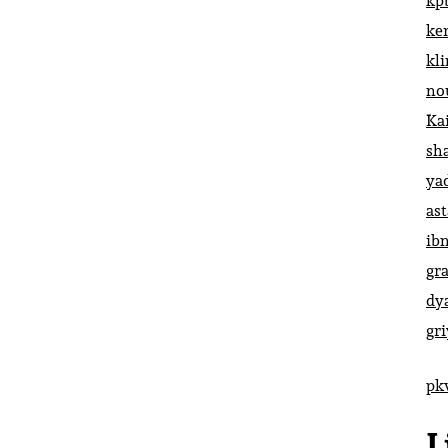
kp
ke
kl
no
Ka
sh
ya
ast
ib
gr
dy
gr
pk
L