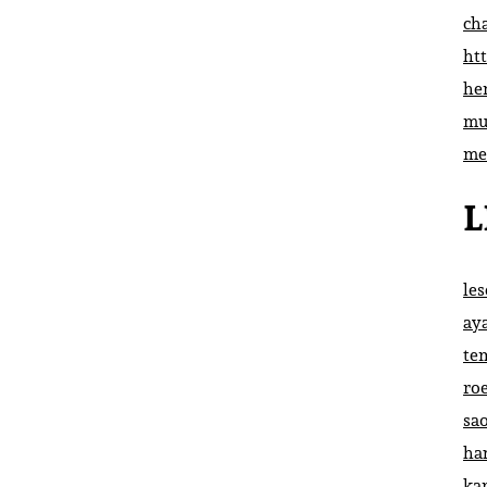
ch
htt
he
mu
me
L
le
ay
te
ro
sa
ha
ka