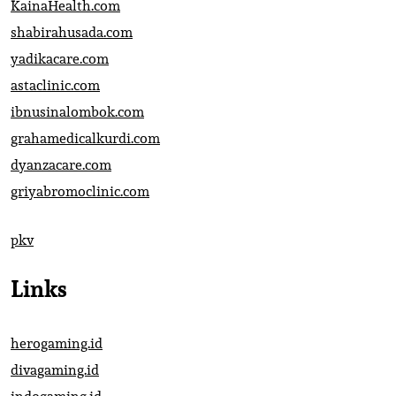
KainaHealth.com
shabirahusada.com
yadikacare.com
astaclinic.com
ibnusinalombok.com
grahamedicalkurdi.com
dyanzacare.com
griyabromoclinic.com
pkv
Links
herogaming.id
divagaming.id