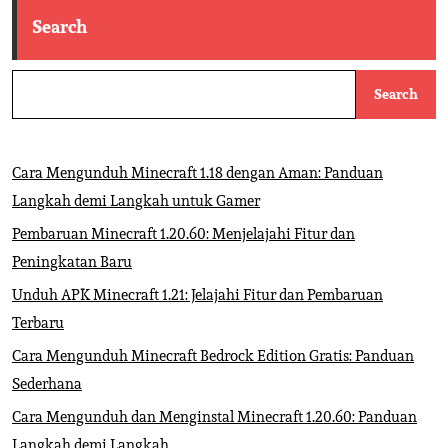
Search
Search
Cara Mengunduh Minecraft 1.18 dengan Aman: Panduan
Langkah demi Langkah untuk Gamer
Pembaruan Minecraft 1.20.60: Menjelajahi Fitur dan
Peningkatan Baru
Unduh APK Minecraft 1.21: Jelajahi Fitur dan Pembaruan
Terbaru
Cara Mengunduh Minecraft Bedrock Edition Gratis: Panduan
Sederhana
Cara Mengunduh dan Menginstal Minecraft 1.20.60: Panduan
Langkah demi Langkah