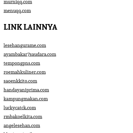
murniqq.com
menuqq.com
LINK LAINNYA
lesehangurame.com
ayambakar7saudara.com
tempongpns.com
roemahkuliner.com
saoenkkito.com
handayaniprima.com
kampungmakan.com
luckycatck.com
rmbakoelkita.com
angelesehan.com