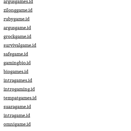
argusgames.id
zilonggame.id
rubygame.id
argusgame.id
grockgame.id
survivalgame.id
safegame.id
gamingbio.id
biogames.id
intragames.id
introgaming.id
tempatgames.id
suaragame.id
intragame.id
omnigame.id