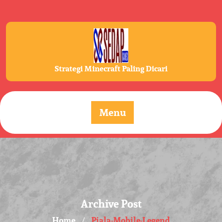
Skip
to
content
Strategi Minecraft Paling Dicari
Menu
Archive Post
Home
Piala-Mobile-Legend
/