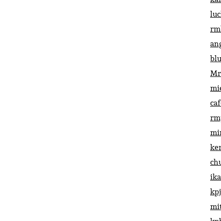
lu
rm
an
bl
Mr
mi
ca
rm
mi
ke
ch
ik
kp
mi