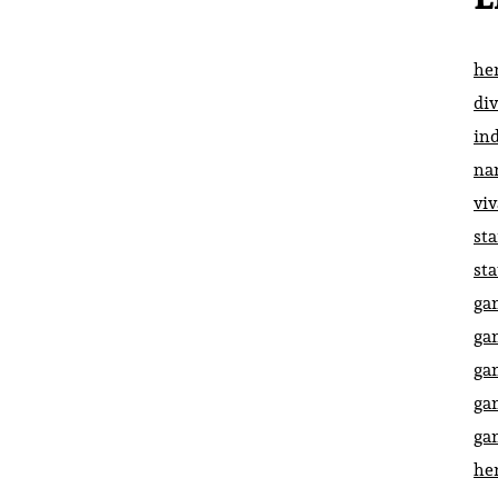
he
di
in
na
vi
st
st
ga
ga
ga
ga
ga
he