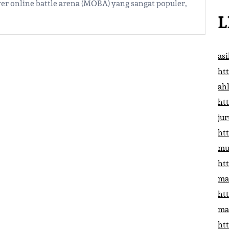
r online battle arena (MOBA) yang sangat populer,
L
as
htt
ah
htt
ju
htt
mu
htt
ma
htt
ma
htt