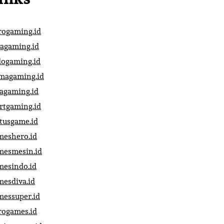
rogaming.id
vagaming.id
dogaming.id
magaming.id
vagaming.id
artgaming.id
atusgame.id
meshero.id
mesmesin.id
mesindo.id
mesdiva.id
messuper.id
rogames.id