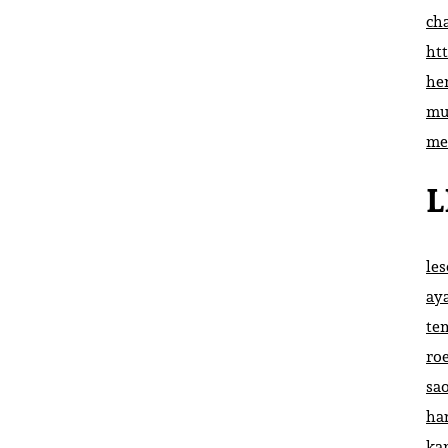
ch
htt
he
mu
me
L
le
ay
te
ro
sa
ha
ka