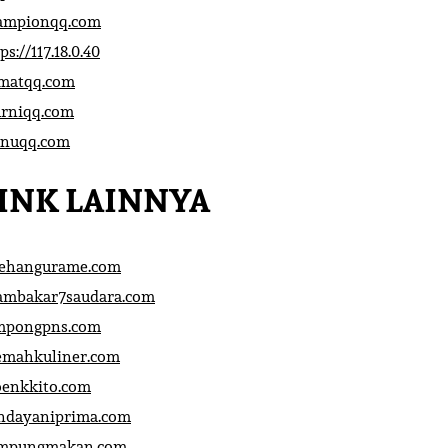
ampionqq.com
ps://117.18.0.40
matqq.com
rniqq.com
nuqq.com
INK LAINNYA
sehangurame.com
ambakar7saudara.com
mpongpns.com
emahkuliner.com
oenkkito.com
ndayaniprima.com
mpungmakan.com