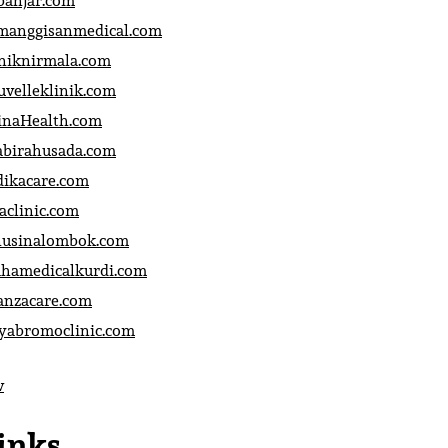
banjar.com
manggisanmedical.com
iniknirmala.com
uvelleklinik.com
inaHealth.com
abirahusada.com
dikacare.com
aclinic.com
nusinalombok.com
ahamedicalkurdi.com
anzacare.com
iyabromoclinic.com
v
inks