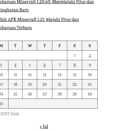
baruan Minecraft 1.20.60: Menjelajahi Fitur dan
ningkatan Baru
uh APK Minecraft 1.21: Jelajahi Fitur dan
mbaruan Terbaru
M
T
W
T
F
S
S
1
2
3
4
5
6
7
8
9
10
11
12
13
14
15
16
17
18
19
20
21
22
23
24
25
26
27
28
29
30
31
GUST 2026
« Jul