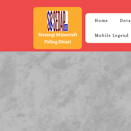
Skip
to
content
Home
Dota
Strategi Minecraft
Mobile Legend
Paling Dicari