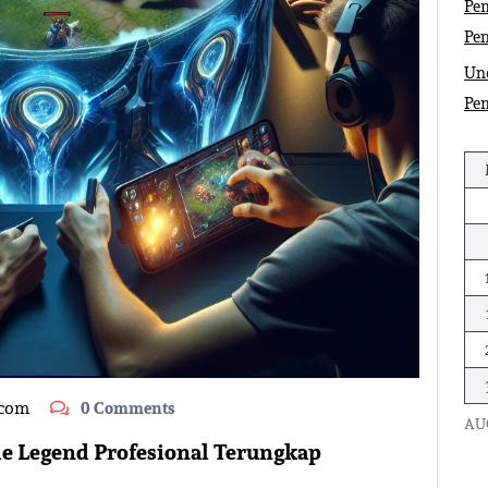
Pem
Pe
Und
Pe
.com
0 Comments
AU
le Legend Profesional Terungkap