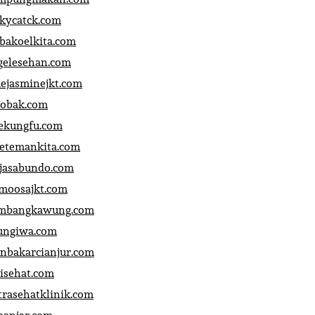
ckycatck.com
bakoelkita.com
gelesehan.com
uejasminejkt.com
obak.com
ekungfu.com
fetemankita.com
jasabundo.com
moosajkt.com
mbangkawung.com
ungiwa.com
anbakarcianjur.com
jisehat.com
trasehatklinik.com