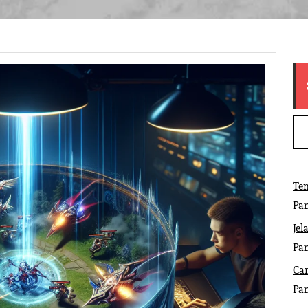
Tem
Pa
Jel
Pa
Ca
Pa