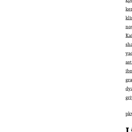
kp
ke
kl
no
Ka
sh
ya
ast
ib
gr
dy
gr
pk
L