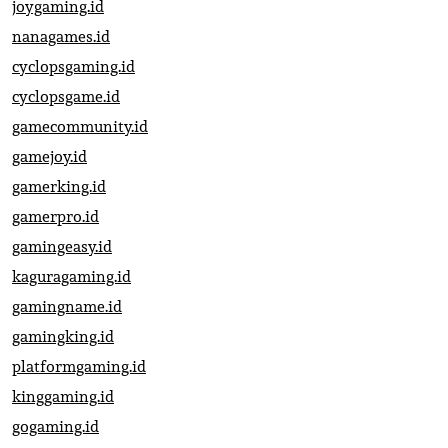
joygaming.id
nanagames.id
cyclopsgaming.id
cyclopsgame.id
gamecommunity.id
gamejoy.id
gamerking.id
gamerpro.id
gamingeasy.id
kaguragaming.id
gamingname.id
gamingking.id
platformgaming.id
kinggaming.id
gogaming.id