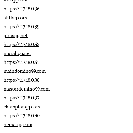
https://117.18.0.36
ahliqq.com
https://117.18.0.39
jurusqq.net
https://117.18.0.42
murahqq.net
https://117.18.0.41
maindomino99.com
https://117.18.0.38
masterdomino99.com
https://117.18.0.37
championqq.com
https://117.18.0.40
hematqq.com