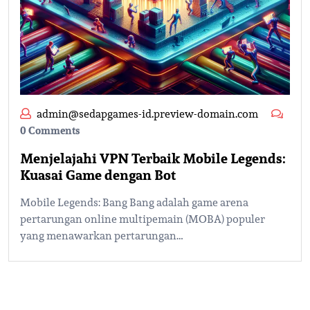
admin@sedapgames-id.preview-domain.com
0 Comments
Menjelajahi VPN Terbaik Mobile Legends:
Kuasai Game dengan Bot
Mobile Legends: Bang Bang adalah game arena
pertarungan online multipemain (MOBA) populer
yang menawarkan pertarungan…