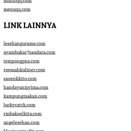
murniqq.com
menuqq.com
LINK LAINNYA
lesehangurame.com
ayambakar7saudara.com
tempongpns.com
roemahkuliner.com
saoenkkito.com
handayaniprima.com
kampungmakan.com
luckycatck.com
rmbakoelkita.com
angelesehan.com