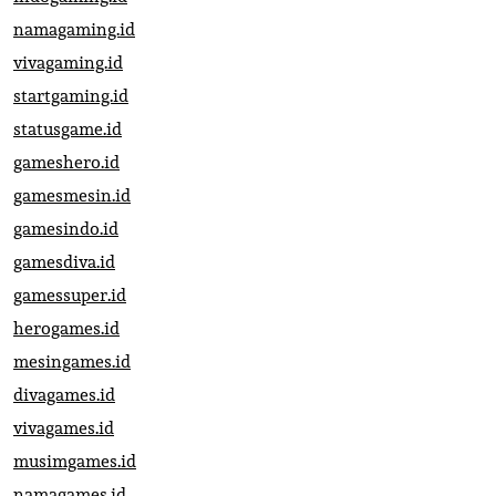
namagaming.id
vivagaming.id
startgaming.id
statusgame.id
gameshero.id
gamesmesin.id
gamesindo.id
gamesdiva.id
gamessuper.id
herogames.id
mesingames.id
divagames.id
vivagames.id
musimgames.id
namagames.id