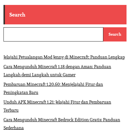
Search
Search
Jelajahi Petualangan Mod Jenny di Minecraft: Panduan Lengkap
Cara Mengunduh Minecraft 1.18 dengan Aman: Panduan
Langkah demi Langkah untuk Gamer
Pembaruan Minecraft 1.20.60: Menjelajahi Fitur dan
Peningkatan Baru
Unduh APK Minecraft 1.21: Jelajahi Fitur dan Pembaruan
Terbaru
Cara Mengunduh Minecraft Bedrock Edition Gratis: Panduan
Sederhana