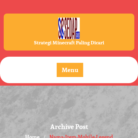
Skip
to
content
Strategi Minecraft Paling Dicari
Menu
Archive Post
Home
Nama-Item-Mobile-Legend
/