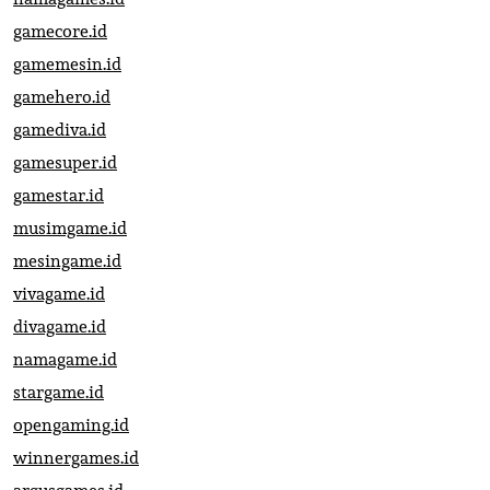
gamecore.id
gamemesin.id
gamehero.id
gamediva.id
gamesuper.id
gamestar.id
musimgame.id
mesingame.id
vivagame.id
divagame.id
namagame.id
stargame.id
opengaming.id
winnergames.id