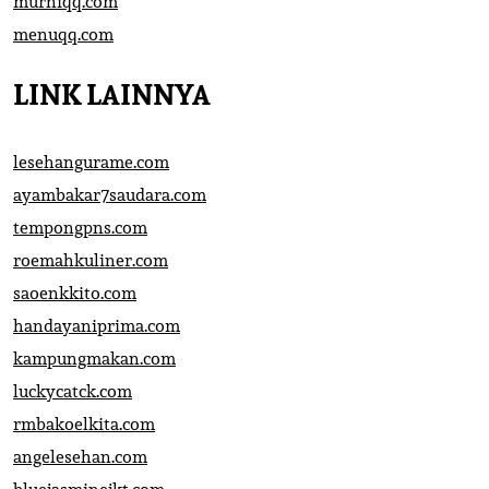
murniqq.com
menuqq.com
LINK LAINNYA
lesehangurame.com
ayambakar7saudara.com
tempongpns.com
roemahkuliner.com
saoenkkito.com
handayaniprima.com
kampungmakan.com
luckycatck.com
rmbakoelkita.com
angelesehan.com