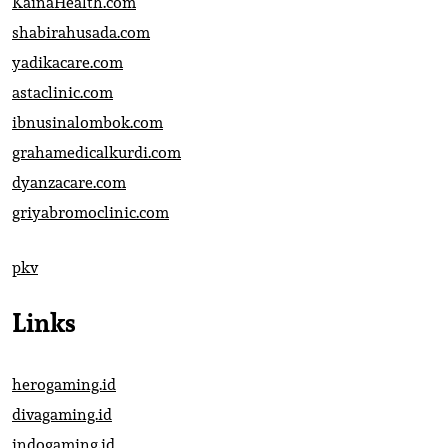
KainaHealth.com
shabirahusada.com
yadikacare.com
astaclinic.com
ibnusinalombok.com
grahamedicalkurdi.com
dyanzacare.com
griyabromoclinic.com
pkv
Links
herogaming.id
divagaming.id
indogaming.id