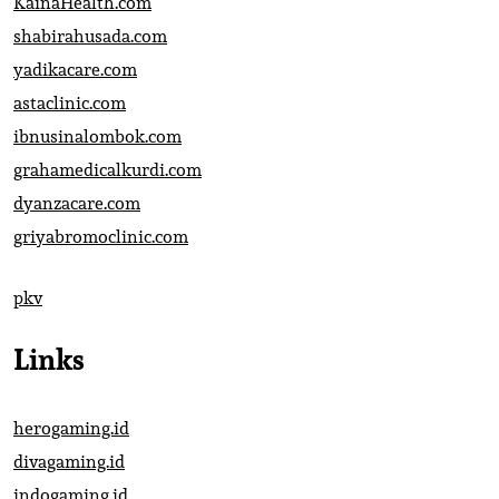
KainaHealth.com
shabirahusada.com
yadikacare.com
astaclinic.com
ibnusinalombok.com
grahamedicalkurdi.com
dyanzacare.com
griyabromoclinic.com
pkv
Links
herogaming.id
divagaming.id
indogaming.id