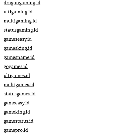
dragongaming.id
ultigaming.id
multigaming.id
statusgaming.id
gameseasy.id
gamesking.id
gamesname.id
gogames.id
ultigames.id
multigames.id
statusgames.id
gameeasy.id
gameking.id
gamestatus.id
gamepro.id