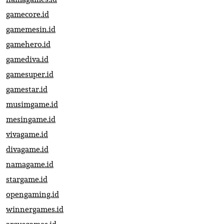
gamecore.id
gamemesin.id
gamehero.id
gamediva.id
gamesuper.id
gamestar.id
musimgame.id
mesingame.id
vivagame.id
divagame.id
namagame.id
stargame.id
opengaming.id
winnergames.id