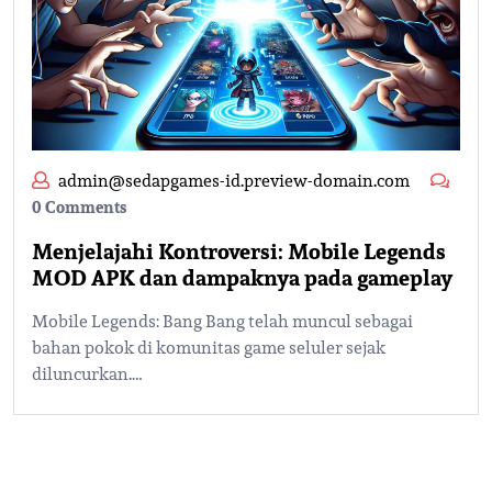
admin@sedapgames-id.preview-domain.com
0 Comments
Menjelajahi Kontroversi: Mobile Legends
MOD APK dan dampaknya pada gameplay
Mobile Legends: Bang Bang telah muncul sebagai
bahan pokok di komunitas game seluler sejak
diluncurkan.…