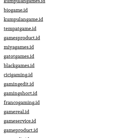
kumpulangames.id
biogame.id
kumpulangame.id
tempatgame.id
gamesproduct.id
miyagames.id
gatotgames.id
blackgames.id
cicigaming.id
gamingedit.id
gamingshort.id
francogaming.id
gamereal.id
gameservice.id
gameproduct.id