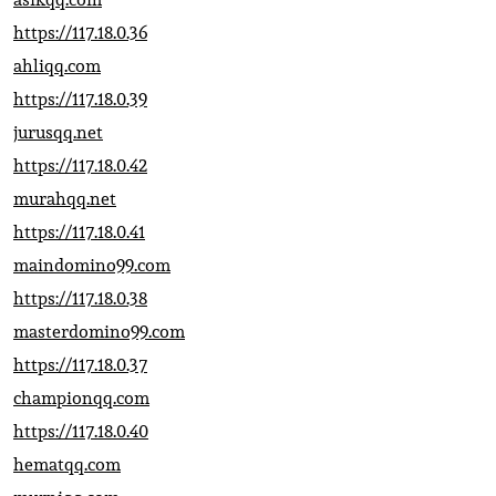
https://117.18.0.36
ahliqq.com
https://117.18.0.39
jurusqq.net
https://117.18.0.42
murahqq.net
https://117.18.0.41
maindomino99.com
https://117.18.0.38
masterdomino99.com
https://117.18.0.37
championqq.com
https://117.18.0.40
hematqq.com