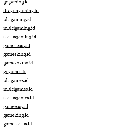
gogaming.id
dragongaming.id
ultigaming.id
multigaming.id
statusgaming.id
gameseasy.id
gamesking.id
gamesname.id
gogames.id
ultigames.id
multigames.id
statusgames.id
gameeasy.id
gameking.id
gamestatus.id