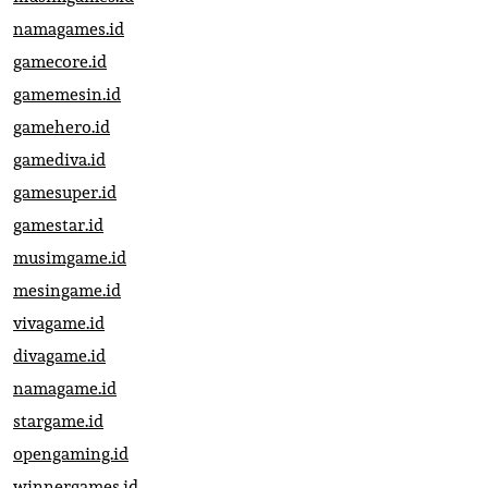
namagames.id
gamecore.id
gamemesin.id
gamehero.id
gamediva.id
gamesuper.id
gamestar.id
musimgame.id
mesingame.id
vivagame.id
divagame.id
namagame.id
stargame.id
opengaming.id
winnergames.id