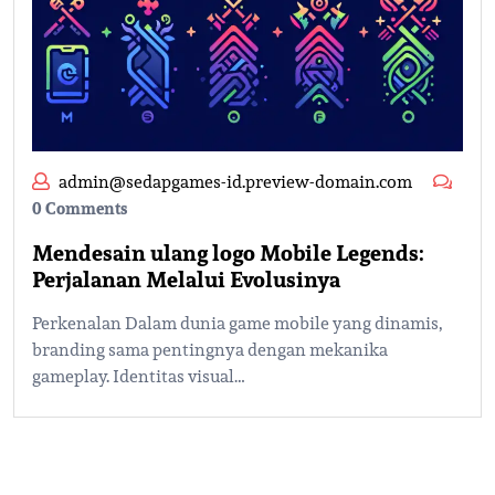
admin@sedapgames-id.preview-domain.com
0 Comments
Mendesain ulang logo Mobile Legends:
Perjalanan Melalui Evolusinya
Perkenalan Dalam dunia game mobile yang dinamis,
branding sama pentingnya dengan mekanika
gameplay. Identitas visual…