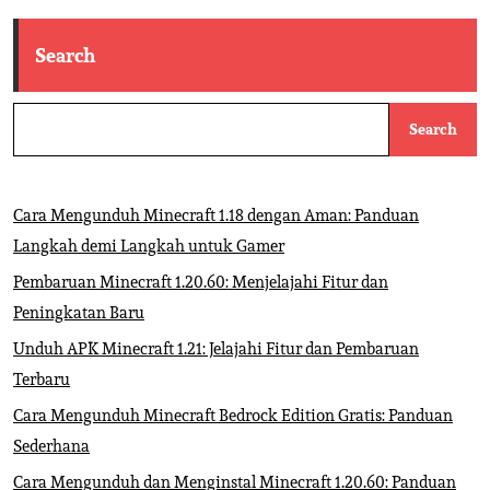
Search
Search
Cara Mengunduh Minecraft 1.18 dengan Aman: Panduan
Langkah demi Langkah untuk Gamer
Pembaruan Minecraft 1.20.60: Menjelajahi Fitur dan
Peningkatan Baru
Unduh APK Minecraft 1.21: Jelajahi Fitur dan Pembaruan
Terbaru
Cara Mengunduh Minecraft Bedrock Edition Gratis: Panduan
Sederhana
Cara Mengunduh dan Menginstal Minecraft 1.20.60: Panduan