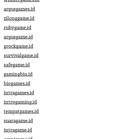
argusgames.id
zilonggame.id
rubygame.id
argusgame.id
grockgame.id
survivalgame.id
safegame.id
gamingbio.id
biogames.id
intragames.id
introgaming.id
tempatgames.id
suaragame.id
intragame.id