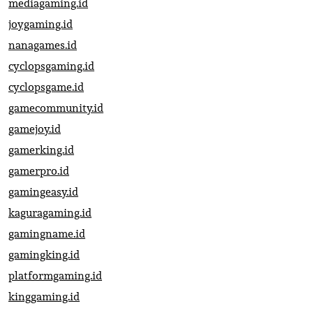
mediagaming.id
joygaming.id
nanagames.id
cyclopsgaming.id
cyclopsgame.id
gamecommunity.id
gamejoy.id
gamerking.id
gamerpro.id
gamingeasy.id
kaguragaming.id
gamingname.id
gamingking.id
platformgaming.id
kinggaming.id