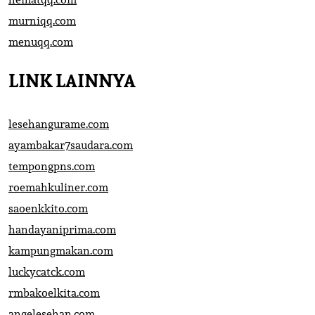
murniqq.com
menuqq.com
LINK LAINNYA
lesehangurame.com
ayambakar7saudara.com
tempongpns.com
roemahkuliner.com
saoenkkito.com
handayaniprima.com
kampungmakan.com
luckycatck.com
rmbakoelkita.com
angelesehan.com