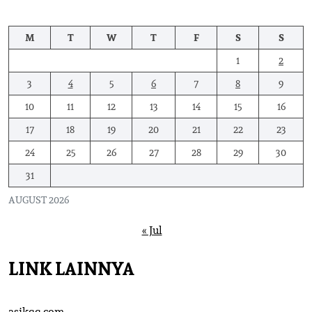
M
T
W
T
F
S
S
1
2
3
4
5
6
7
8
9
10
11
12
13
14
15
16
17
18
19
20
21
22
23
24
25
26
27
28
29
30
31
AUGUST 2026
« Jul
LINK LAINNYA
asikqq.com