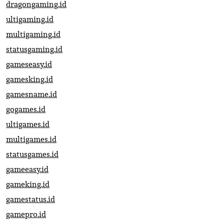
dragongaming.id
ultigaming.id
multigaming.id
statusgaming.id
gameseasy.id
gamesking.id
gamesname.id
gogames.id
ultigames.id
multigames.id
statusgames.id
gameeasy.id
gameking.id
gamestatus.id
gamepro.id