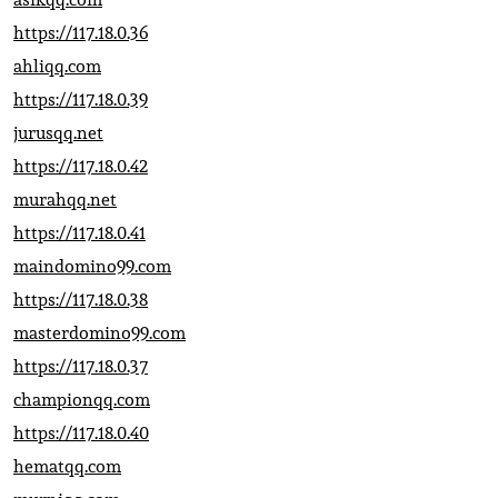
https://117.18.0.36
ahliqq.com
https://117.18.0.39
jurusqq.net
https://117.18.0.42
murahqq.net
https://117.18.0.41
maindomino99.com
https://117.18.0.38
masterdomino99.com
https://117.18.0.37
championqq.com
https://117.18.0.40
hematqq.com