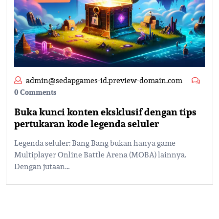
admin@sedapgames-id.preview-domain.com
0 Comments
Buka kunci konten eksklusif dengan tips
pertukaran kode legenda seluler
Legenda seluler: Bang Bang bukan hanya game
Multiplayer Online Battle Arena (MOBA) lainnya.
Dengan jutaan…