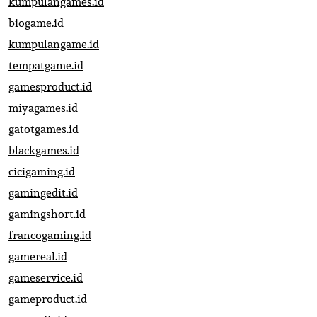
kumpulangames.id
biogame.id
kumpulangame.id
tempatgame.id
gamesproduct.id
miyagames.id
gatotgames.id
blackgames.id
cicigaming.id
gamingedit.id
gamingshort.id
francogaming.id
gamereal.id
gameservice.id
gameproduct.id