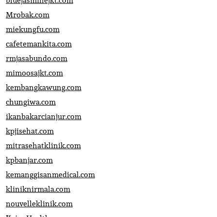
bluejasminejkt.com
Mrobak.com
miekungfu.com
cafetemankita.com
rmjasabundo.com
mimoosajkt.com
kembangkawung.com
chungiwa.com
ikanbakarcianjur.com
kpjisehat.com
mitrasehatklinik.com
kpbanjar.com
kemanggisanmedical.com
kliniknirmala.com
nouvelleklinik.com