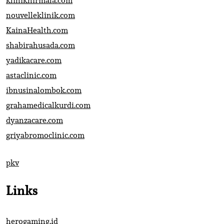
kliniknirmala.com
nouvelleklinik.com
KainaHealth.com
shabirahusada.com
yadikacare.com
astaclinic.com
ibnusinalombok.com
grahamedicalkurdi.com
dyanzacare.com
griyabromoclinic.com
pkv
Links
herogaming.id