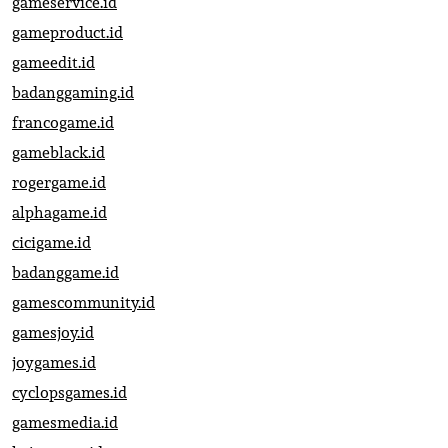
gameservice.id
gameproduct.id
gameedit.id
badanggaming.id
francogame.id
gameblack.id
rogergame.id
alphagame.id
cicigame.id
badanggame.id
gamescommunity.id
gamesjoy.id
joygames.id
cyclopsgames.id
gamesmedia.id