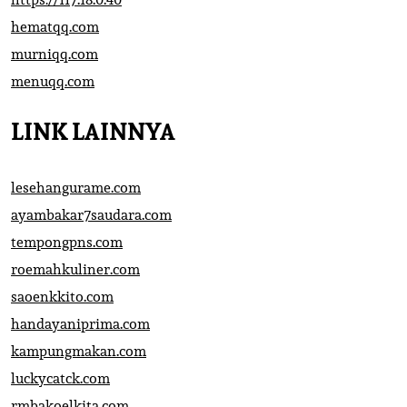
hematqq.com
murniqq.com
menuqq.com
LINK LAINNYA
lesehangurame.com
ayambakar7saudara.com
tempongpns.com
roemahkuliner.com
saoenkkito.com
handayaniprima.com
kampungmakan.com
luckycatck.com
rmbakoelkita.com