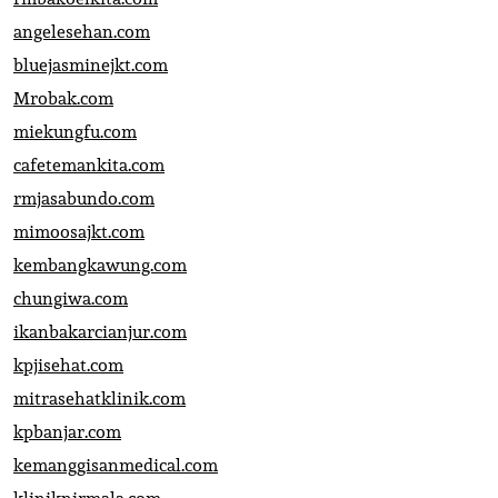
angelesehan.com
bluejasminejkt.com
Mrobak.com
miekungfu.com
cafetemankita.com
rmjasabundo.com
mimoosajkt.com
kembangkawung.com
chungiwa.com
ikanbakarcianjur.com
kpjisehat.com
mitrasehatklinik.com
kpbanjar.com
kemanggisanmedical.com