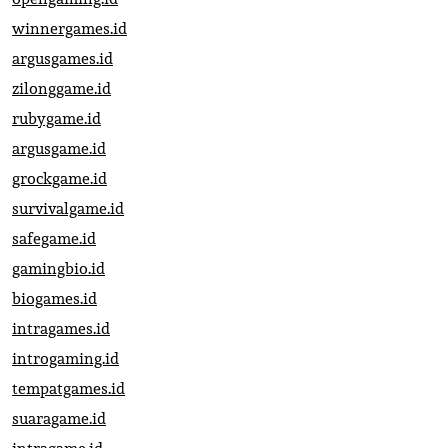
winnergames.id
argusgames.id
zilonggame.id
rubygame.id
argusgame.id
grockgame.id
survivalgame.id
safegame.id
gamingbio.id
biogames.id
intragames.id
introgaming.id
tempatgames.id
suaragame.id