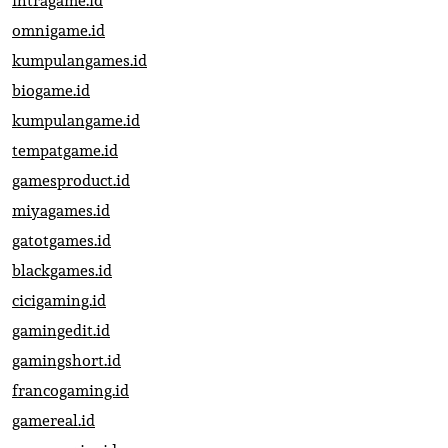
intragame.id
omnigame.id
kumpulangames.id
biogame.id
kumpulangame.id
tempatgame.id
gamesproduct.id
miyagames.id
gatotgames.id
blackgames.id
cicigaming.id
gamingedit.id
gamingshort.id
francogaming.id
gamereal.id