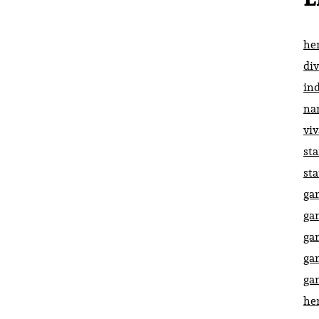
he
di
in
na
vi
st
st
ga
ga
ga
ga
ga
he