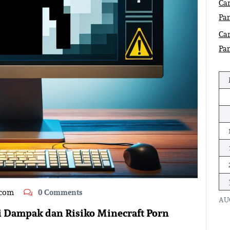
Car
Pa
Car
Pa
.com
0 Comments
AU
i Dampak dan Risiko Minecraft Porn