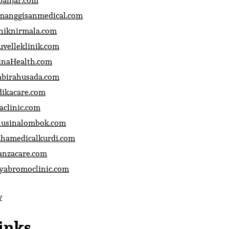
banjar.com
manggisanmedical.com
iniknirmala.com
uvelleklinik.com
inaHealth.com
abirahusada.com
dikacare.com
aclinic.com
nusinalombok.com
ahamedicalkurdi.com
anzacare.com
iyabromoclinic.com
v
inks