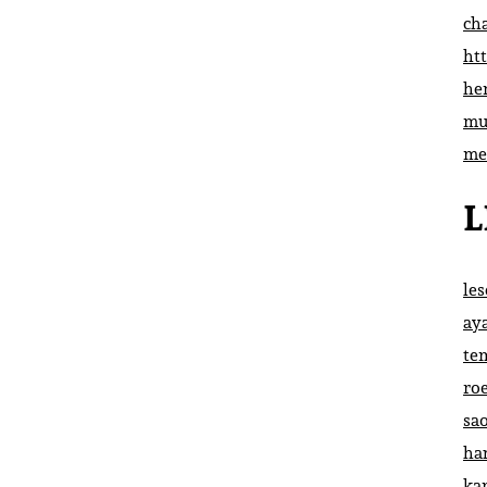
ch
htt
he
mu
me
L
le
ay
te
ro
sa
ha
ka