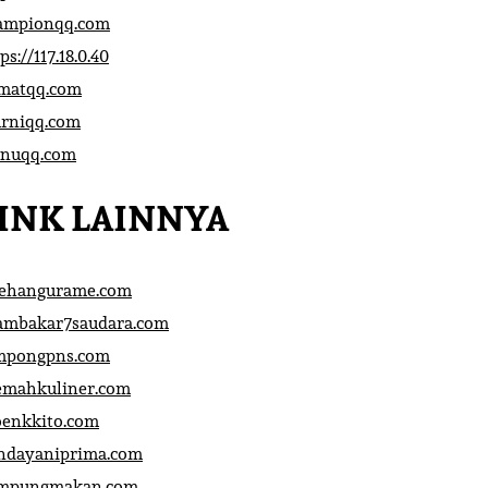
ampionqq.com
ps://117.18.0.40
matqq.com
rniqq.com
nuqq.com
INK LAINNYA
sehangurame.com
ambakar7saudara.com
mpongpns.com
emahkuliner.com
oenkkito.com
ndayaniprima.com
mpungmakan.com