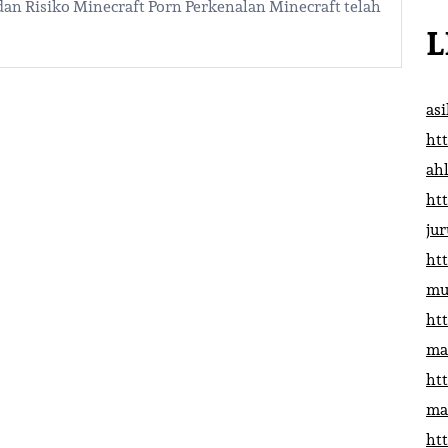
an Risiko Minecraft Porn Perkenalan Minecraft telah
L
as
htt
ah
htt
ju
htt
mu
htt
ma
htt
ma
htt