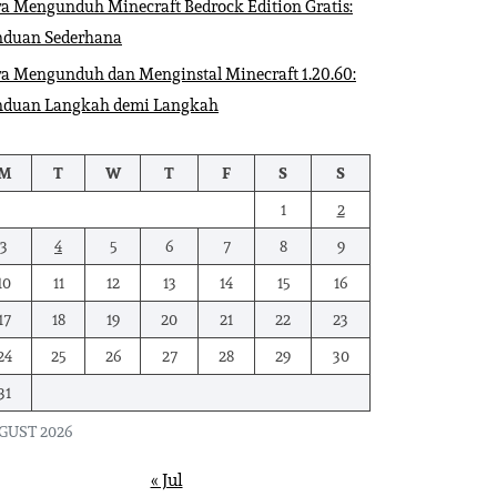
a Mengunduh Minecraft Bedrock Edition Gratis:
nduan Sederhana
a Mengunduh dan Menginstal Minecraft 1.20.60:
nduan Langkah demi Langkah
M
T
W
T
F
S
S
1
2
3
4
5
6
7
8
9
10
11
12
13
14
15
16
17
18
19
20
21
22
23
24
25
26
27
28
29
30
31
GUST 2026
« Jul