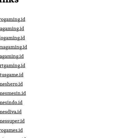
rogaming.id
vagaming.id
dogaming.id
magaming.id
vagaming.id
artgaming.id
atusgame.id
meshero.id
mesmesin.id
mesindo.id
mesdiva.id
messuper.id
rogames.id