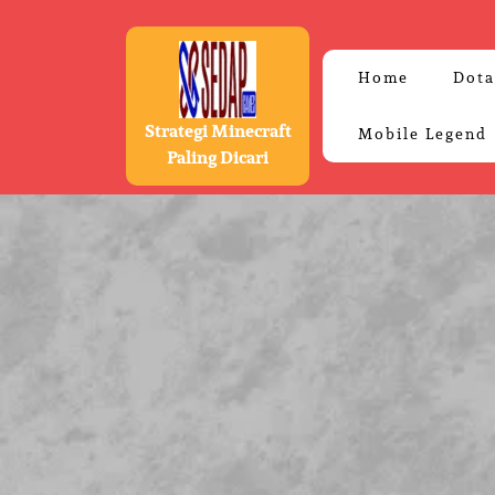
Skip
to
content
Home
Dota
Strategi Minecraft
Mobile Legend
Paling Dicari