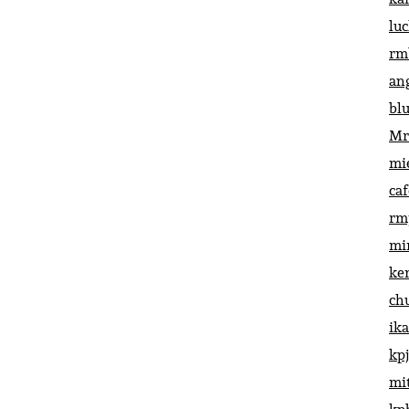
lu
rm
an
bl
Mr
mi
ca
rm
mi
ke
ch
ik
kp
mi