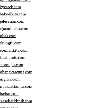
ckycatck.com
bakoelkita.com
gelesehan.com
uejasminejkt.com
obak.com
ekungfu.com
fetemankita.com
jasabundo.com
moosajkt.com
mbangkawung.com
ungiwa.com
anbakarcianjur.com
jisehat.com
trasehatklinik.com