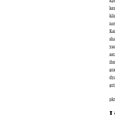
kp
ke
kl
no
Ka
sh
ya
ast
ib
gr
dy
gr
pk
L