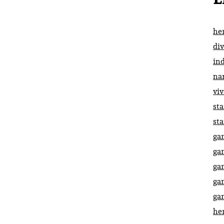
he
di
in
na
vi
st
st
ga
ga
ga
ga
ga
he