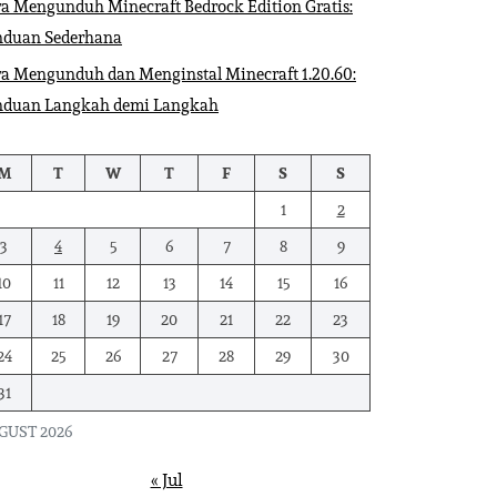
a Mengunduh Minecraft Bedrock Edition Gratis:
nduan Sederhana
a Mengunduh dan Menginstal Minecraft 1.20.60:
nduan Langkah demi Langkah
M
T
W
T
F
S
S
1
2
3
4
5
6
7
8
9
10
11
12
13
14
15
16
17
18
19
20
21
22
23
24
25
26
27
28
29
30
31
GUST 2026
« Jul