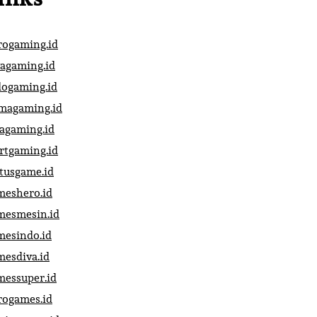
rogaming.id
vagaming.id
dogaming.id
magaming.id
vagaming.id
artgaming.id
atusgame.id
meshero.id
mesmesin.id
mesindo.id
mesdiva.id
messuper.id
rogames.id