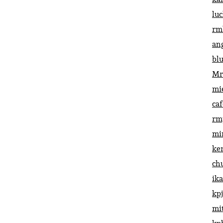
lu
rm
an
bl
Mr
mi
ca
rm
mi
ke
ch
ik
kp
mi