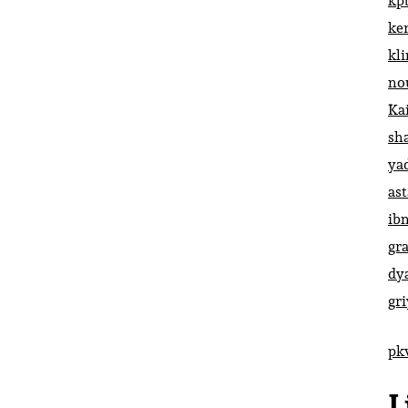
kp
ke
kl
no
Ka
sh
ya
ast
ib
gr
dy
gr
pk
L