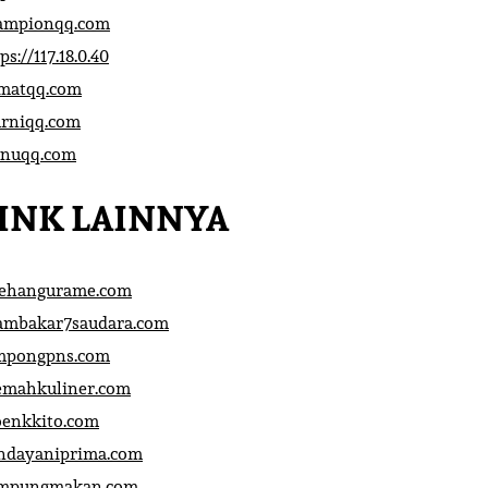
ampionqq.com
ps://117.18.0.40
matqq.com
rniqq.com
nuqq.com
INK LAINNYA
sehangurame.com
ambakar7saudara.com
mpongpns.com
emahkuliner.com
oenkkito.com
ndayaniprima.com
mpungmakan.com