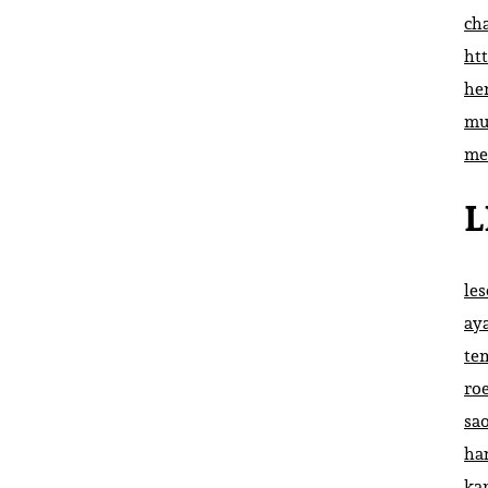
ch
htt
he
mu
me
L
le
ay
te
ro
sa
ha
ka