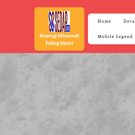
Skip
to
content
Home
Dota
Strategi Minecraft
Mobile Legend
Paling Dicari