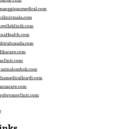
banjar.com
manggisanmedical.com
iniknirmala.com
uvelleklinik.com
inaHealth.com
abirahusada.com
dikacare.com
aclinic.com
nusinalombok.com
ahamedicalkurdi.com
anzacare.com
iyabromoclinic.com
v
inks