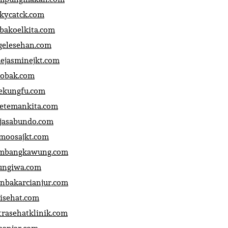
ckycatck.com
bakoelkita.com
gelesehan.com
uejasminejkt.com
obak.com
ekungfu.com
fetemankita.com
jasabundo.com
moosajkt.com
mbangkawung.com
ungiwa.com
anbakarcianjur.com
jisehat.com
trasehatklinik.com