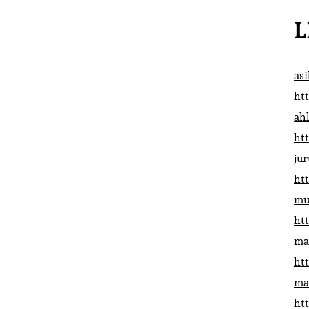
L
as
htt
ah
htt
ju
htt
mu
htt
ma
htt
ma
htt