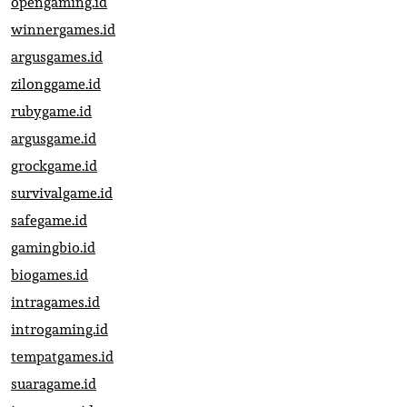
opengaming.id
winnergames.id
argusgames.id
zilonggame.id
rubygame.id
argusgame.id
grockgame.id
survivalgame.id
safegame.id
gamingbio.id
biogames.id
intragames.id
introgaming.id
tempatgames.id
suaragame.id