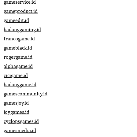
gameservice.id
gameproduct.id
gameedit.id
badanggaming.id
francogame.id
gameblack.id
rogergame.id
alphagame.id
cicigame.id
badanggame.id
gamescommunity.id
gamesjoy.id
joygames.id
cyclopsgames.id
gamesmedia.id