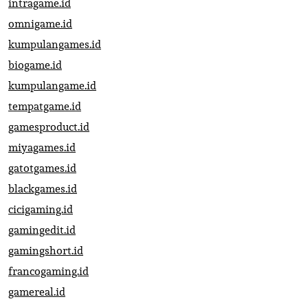
intragame.id
omnigame.id
kumpulangames.id
biogame.id
kumpulangame.id
tempatgame.id
gamesproduct.id
miyagames.id
gatotgames.id
blackgames.id
cicigaming.id
gamingedit.id
gamingshort.id
francogaming.id
gamereal.id