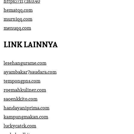
https://117.18.0.40
hematqq.com
murniqq.com
menuqq.com
LINK LAINNYA
lesehangurame.com
ayambakar7saudara.com
tempongpns.com
roemahkuliner.com
saoenkkito.com
handayaniprima.com
kampungmakan.com
luckycatck.com