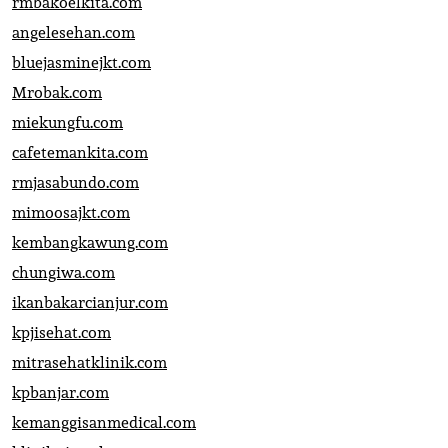
rmbakoelkita.com
angelesehan.com
bluejasminejkt.com
Mrobak.com
miekungfu.com
cafetemankita.com
rmjasabundo.com
mimoosajkt.com
kembangkawung.com
chungiwa.com
ikanbakarcianjur.com
kpjisehat.com
mitrasehatklinik.com
kpbanjar.com
kemanggisanmedical.com