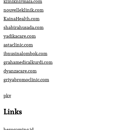
kliniknirmala.com
nouvelleklinik.com
KainaHealth.com
shabirahusada.com
yadikacare.com
astaclinic.com
ibnusinalombok.com
grahamedicalkurdi.com
dyanzacare.com
griyabromoclinic.com
pkv
Links
herogaming.id