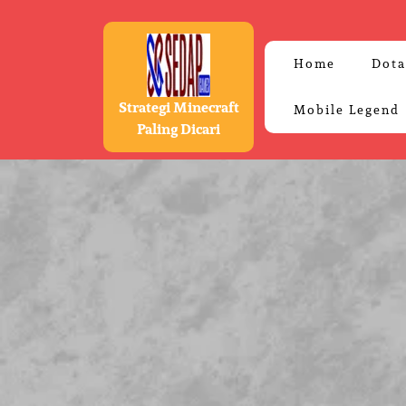
Skip
to
content
Home
Dota
Strategi Minecraft
Mobile Legend
Paling Dicari