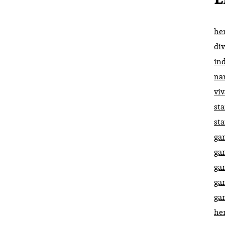
he
di
in
na
vi
st
st
ga
ga
ga
ga
ga
he