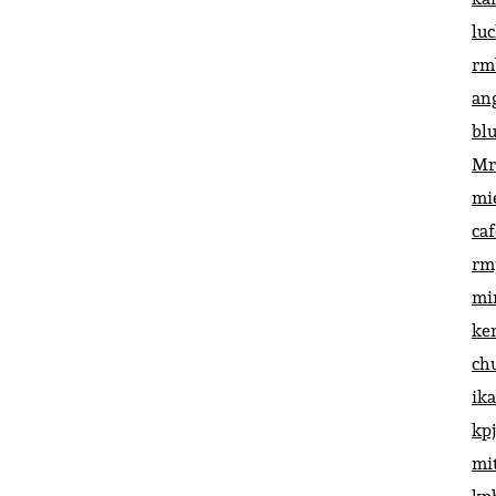
lu
rm
an
bl
Mr
mi
ca
rm
mi
ke
ch
ik
kp
mi