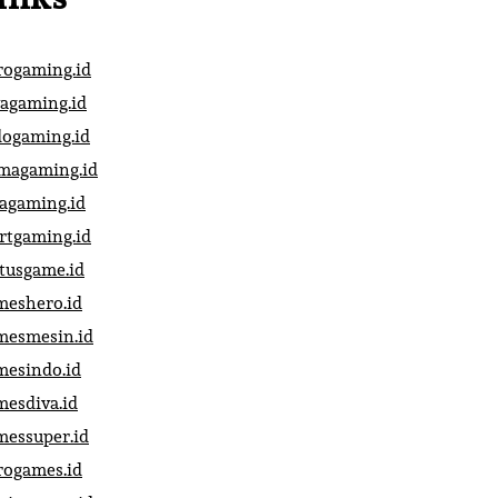
rogaming.id
vagaming.id
dogaming.id
magaming.id
vagaming.id
artgaming.id
atusgame.id
meshero.id
mesmesin.id
mesindo.id
mesdiva.id
messuper.id
rogames.id