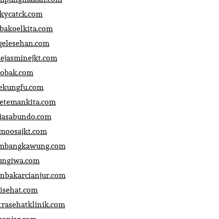
ckycatck.com
bakoelkita.com
gelesehan.com
uejasminejkt.com
obak.com
ekungfu.com
fetemankita.com
jasabundo.com
moosajkt.com
mbangkawung.com
ungiwa.com
anbakarcianjur.com
jisehat.com
trasehatklinik.com