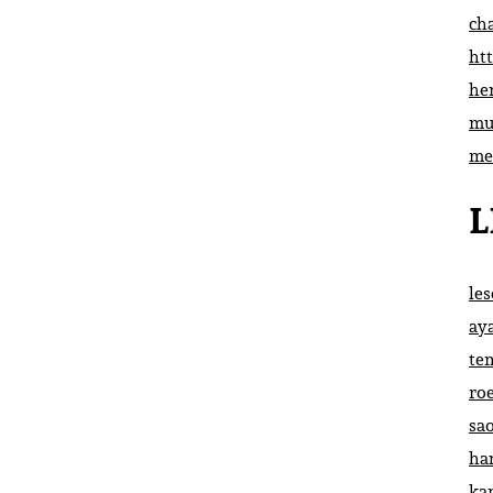
ch
htt
he
mu
me
L
le
ay
te
ro
sa
ha
ka