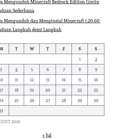
a Mengunduh Minecraft Bedrock Edition Gratis:
nduan Sederhana
a Mengunduh dan Menginstal Minecraft 1.20.60:
nduan Langkah demi Langkah
M
T
W
T
F
S
S
1
2
3
4
5
6
7
8
9
10
11
12
13
14
15
16
17
18
19
20
21
22
23
24
25
26
27
28
29
30
31
GUST 2026
« Jul