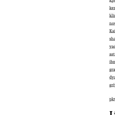
kp
ke
kl
no
Ka
sh
ya
ast
ib
gr
dy
gr
pk
L