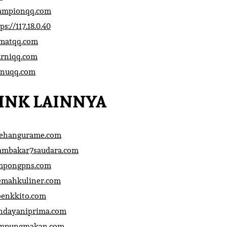
ampionqq.com
ps://117.18.0.40
matqq.com
rniqq.com
nuqq.com
INK LAINNYA
sehangurame.com
ambakar7saudara.com
mpongpns.com
emahkuliner.com
oenkkito.com
ndayaniprima.com
mpungmakan.com