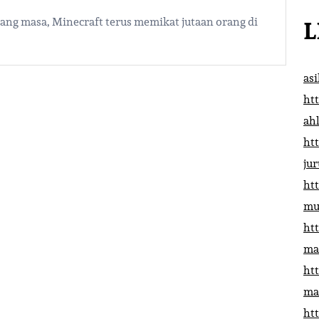
njang masa, Minecraft terus memikat jutaan orang di
L
as
htt
ah
htt
ju
htt
mu
htt
ma
htt
ma
htt