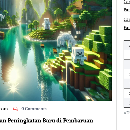
Car
Pa
Car
Pa
.com
0 Comments
AU
 dan Peningkatan Baru di Pembaruan