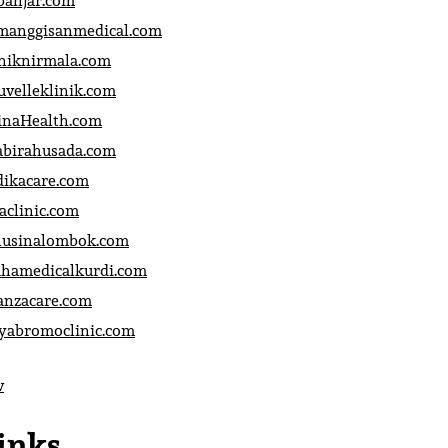
banjar.com
manggisanmedical.com
iniknirmala.com
uvelleklinik.com
inaHealth.com
abirahusada.com
dikacare.com
aclinic.com
nusinalombok.com
ahamedicalkurdi.com
anzacare.com
iyabromoclinic.com
v
inks