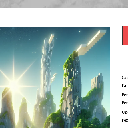
Ca
Pa
Pem
Pe
Und
Pe