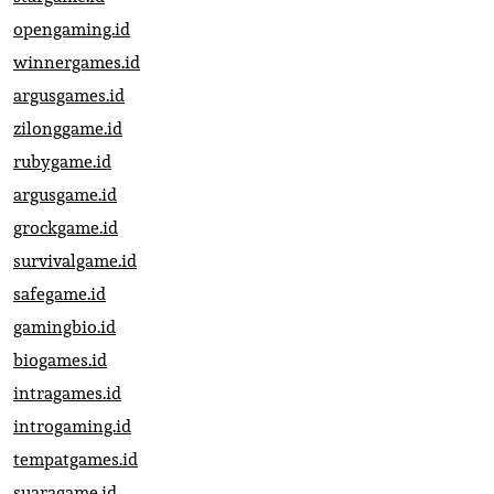
opengaming.id
winnergames.id
argusgames.id
zilonggame.id
rubygame.id
argusgame.id
grockgame.id
survivalgame.id
safegame.id
gamingbio.id
biogames.id
intragames.id
introgaming.id
tempatgames.id
suaragame.id