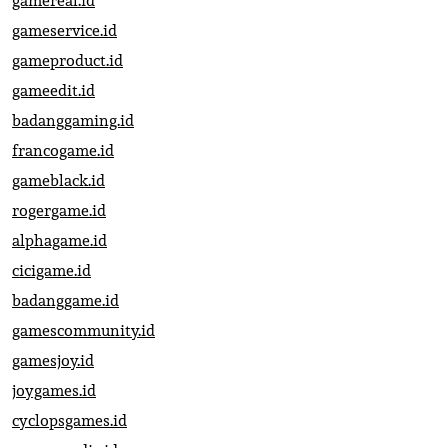
gamereal.id
gameservice.id
gameproduct.id
gameedit.id
badanggaming.id
francogame.id
gameblack.id
rogergame.id
alphagame.id
cicigame.id
badanggame.id
gamescommunity.id
gamesjoy.id
joygames.id
cyclopsgames.id