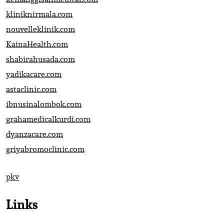
kliniknirmala.com
nouvelleklinik.com
KainaHealth.com
shabirahusada.com
yadikacare.com
astaclinic.com
ibnusinalombok.com
grahamedicalkurdi.com
dyanzacare.com
griyabromoclinic.com
pkv
Links