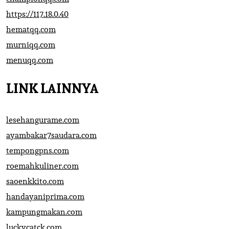
https://117.18.0.40
hematqq.com
murniqq.com
menuqq.com
LINK LAINNYA
lesehangurame.com
ayambakar7saudara.com
tempongpns.com
roemahkuliner.com
saoenkkito.com
handayaniprima.com
kampungmakan.com
luckycatck.com