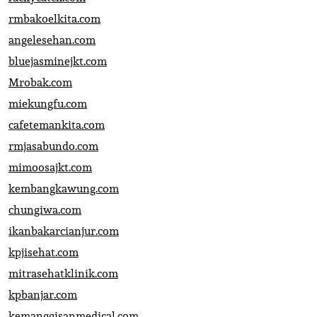
rmbakoelkita.com
angelesehan.com
bluejasminejkt.com
Mrobak.com
miekungfu.com
cafetemankita.com
rmjasabundo.com
mimoosajkt.com
kembangkawung.com
chungiwa.com
ikanbakarcianjur.com
kpjisehat.com
mitrasehatklinik.com
kpbanjar.com
kemanggisanmedical.com