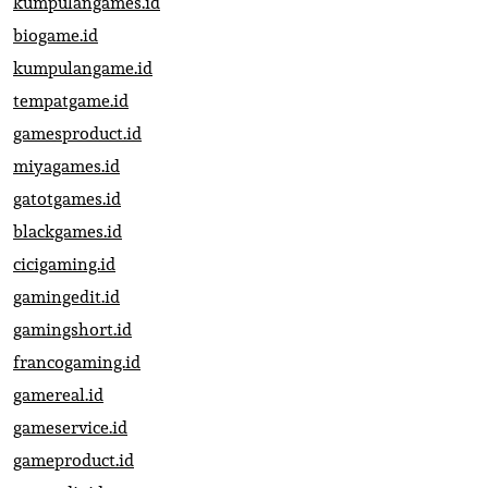
kumpulangames.id
biogame.id
kumpulangame.id
tempatgame.id
gamesproduct.id
miyagames.id
gatotgames.id
blackgames.id
cicigaming.id
gamingedit.id
gamingshort.id
francogaming.id
gamereal.id
gameservice.id
gameproduct.id