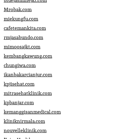
bluejasminejkt.com
Mrobak.com
miekungfu.com
cafetemankita.com
rmjasabundo.com
mimoosajkt.com
kembangkawung.com
chungiwa.com
ikanbakarcianjur.com
kpjisehat.com
mitrasehatklinik.com
kpbanjar.com
kemanggisanmedical.com
kliniknirmala.com
nouvelleklinik.com