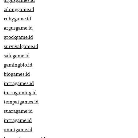
argusgames.id
zilonggame.id
rubygame.id
argusgame.id
grockgame.id
survivalgame.id
safegame.id
gamingbio.id
biogames.id
intragames.id
introgaming.id
tempatgames.id
suaragame.id
intragame.id
omnigame.id