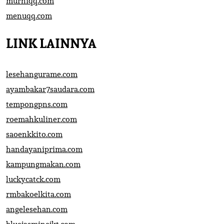
murniqq.com
menuqq.com
LINK LAINNYA
lesehangurame.com
ayambakar7saudara.com
tempongpns.com
roemahkuliner.com
saoenkkito.com
handayaniprima.com
kampungmakan.com
luckycatck.com
rmbakoelkita.com
angelesehan.com