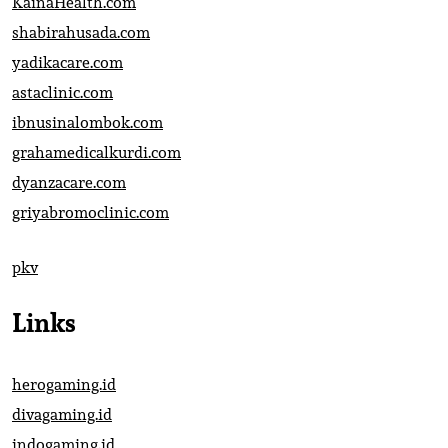
KainaHealth.com
shabirahusada.com
yadikacare.com
astaclinic.com
ibnusinalombok.com
grahamedicalkurdi.com
dyanzacare.com
griyabromoclinic.com
pkv
Links
herogaming.id
divagaming.id
indogaming.id