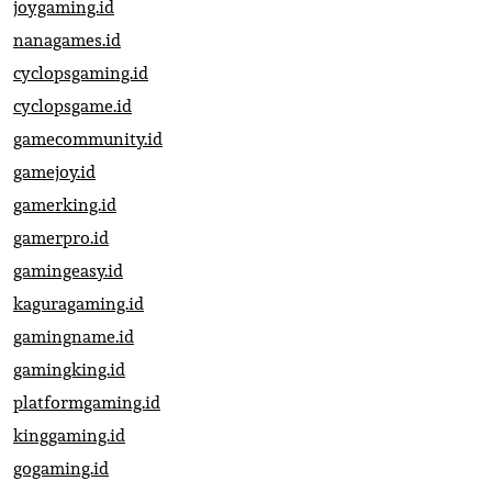
joygaming.id
nanagames.id
cyclopsgaming.id
cyclopsgame.id
gamecommunity.id
gamejoy.id
gamerking.id
gamerpro.id
gamingeasy.id
kaguragaming.id
gamingname.id
gamingking.id
platformgaming.id
kinggaming.id
gogaming.id