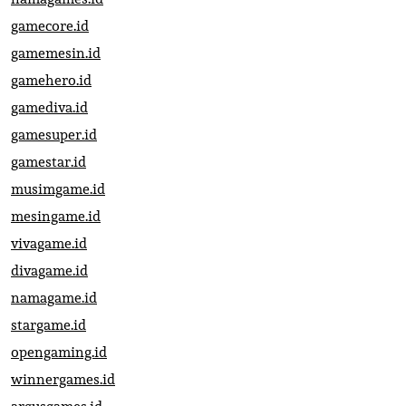
gamecore.id
gamemesin.id
gamehero.id
gamediva.id
gamesuper.id
gamestar.id
musimgame.id
mesingame.id
vivagame.id
divagame.id
namagame.id
stargame.id
opengaming.id
winnergames.id