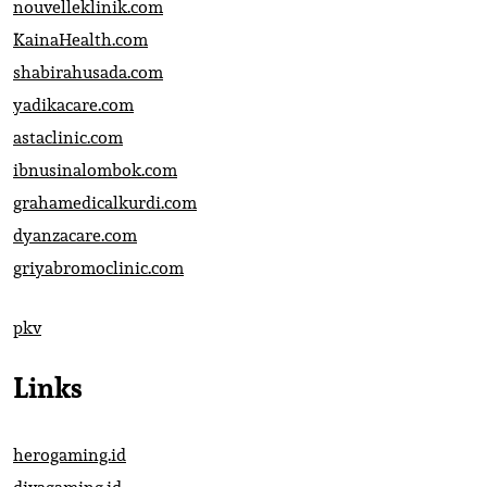
nouvelleklinik.com
KainaHealth.com
shabirahusada.com
yadikacare.com
astaclinic.com
ibnusinalombok.com
grahamedicalkurdi.com
dyanzacare.com
griyabromoclinic.com
pkv
Links
herogaming.id