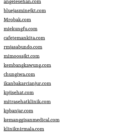
angelesehan.com
bluejasminejkt.com
Mrobak.com
miekungfu.com
cafetemankita.com
rmjasabundo.com
mimoosajkt.com
kembangkawung.com
chungiwa.com
ikanbakarcianjur.com
kpjisehat.com
mitrasehatklinik.com
kpbanjar.com
kemanggisanmedical.com
kliniknirmala.com