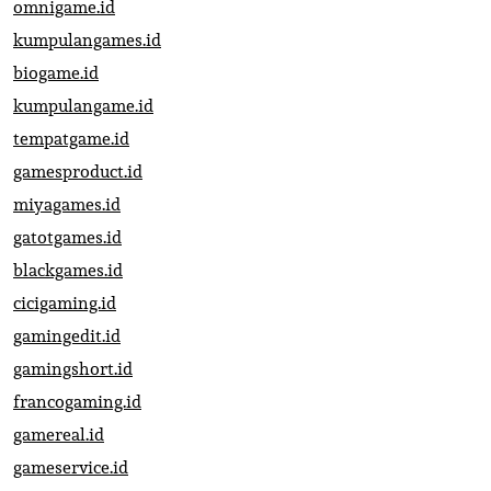
omnigame.id
kumpulangames.id
biogame.id
kumpulangame.id
tempatgame.id
gamesproduct.id
miyagames.id
gatotgames.id
blackgames.id
cicigaming.id
gamingedit.id
gamingshort.id
francogaming.id
gamereal.id
gameservice.id