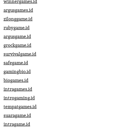
winnergames.id
argusgames.id
zilonggame.id
rubygame.id
argusgame.id
grockgame.id
survivalgame.id
safegame.id
gamingbio.id
biogames.id
intragames.id
introgaming.id
tempatgames.id
suaragame.id
intragame.id