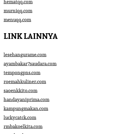
hematqq.com
murniqq.com
menuqq.com
LINK LAINNYA
lesehangurame.com
ayambakar7saudara.com
tempongpns.com
roemahkuliner.com
saoenkkito.com
handayaniprima.com
kampungmakan.com
luckycatck.com
rmbakoelkita.com