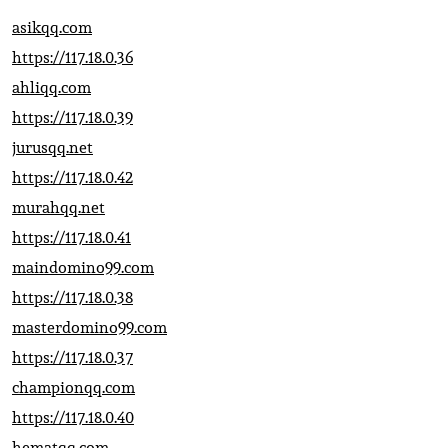
asikqq.com
https://117.18.0.36
ahliqq.com
https://117.18.0.39
jurusqq.net
https://117.18.0.42
murahqq.net
https://117.18.0.41
maindomino99.com
https://117.18.0.38
masterdomino99.com
https://117.18.0.37
championqq.com
https://117.18.0.40
hematqq.com