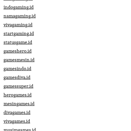
indogaming.id
namagaming.id
vivagaming.id
startgaming.id
statusgame.id
gameshero.id
gamesmesin.id
gamesindo.id
gamesdiva.id
gamessuper.id
herogames.id
mesingames.id
divagames.id
vivagames.id
musimgames.id