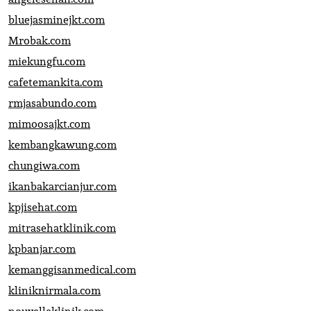
bluejasminejkt.com
Mrobak.com
miekungfu.com
cafetemankita.com
rmjasabundo.com
mimoosajkt.com
kembangkawung.com
chungiwa.com
ikanbakarcianjur.com
kpjisehat.com
mitrasehatklinik.com
kpbanjar.com
kemanggisanmedical.com
kliniknirmala.com