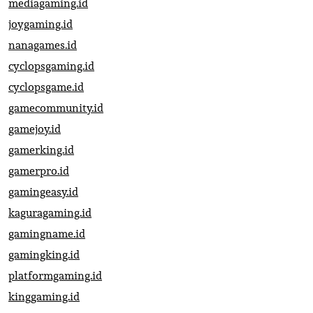
mediagaming.id
joygaming.id
nanagames.id
cyclopsgaming.id
cyclopsgame.id
gamecommunity.id
gamejoy.id
gamerking.id
gamerpro.id
gamingeasy.id
kaguragaming.id
gamingname.id
gamingking.id
platformgaming.id
kinggaming.id