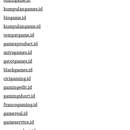
omnigame.id
kumpulangames.id
biogame.id
kumpulangame.id
tempatgame.id
gamesproduct.id
miyagames.id
gatotgames.id
blackgames.id
cicigaming.id
gamingedit.id
gamingshort.id
francogaming.id
gamereal.id
gameservice.id