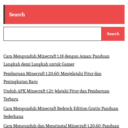
Search
Search
Cara Mengunduh Minecraft 1.18 dengan Aman: Panduan
Langkah demi Langkah untuk Gamer
Pembaruan Minecraft 1.20.60: Menjelajahi Fitur dan
Peningkatan Baru
Unduh APK Minecraft 1.21: Jelajahi Fitur dan Pembaruan
Terbaru
Cara Mengunduh Minecraft Bedrock Edition Gratis: Panduan
Sederhana
Cara Mengunduh dan Menginstal Minecraft 1.20.60: Panduan