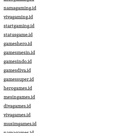
namagaming.id
vivagaming.id
startgaming.id
statusgame.id
gameshero.id
gamesmesin.id
gamesindo.id
gamesdiva.id
gamessuper.id
herogames.id
mesingames.id
divagames.id
vivagames.id
musimgames.id
namagames.id