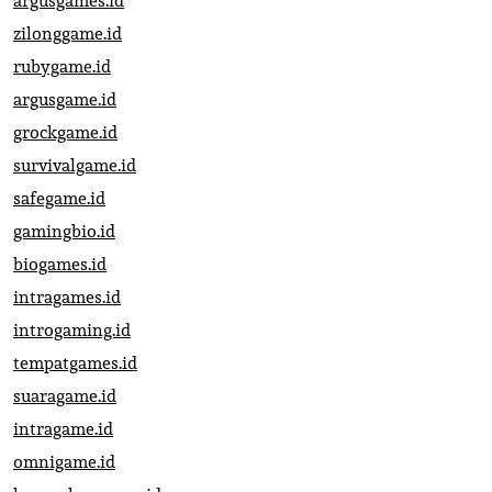
argusgames.id
zilonggame.id
rubygame.id
argusgame.id
grockgame.id
survivalgame.id
safegame.id
gamingbio.id
biogames.id
intragames.id
introgaming.id
tempatgames.id
suaragame.id
intragame.id
omnigame.id