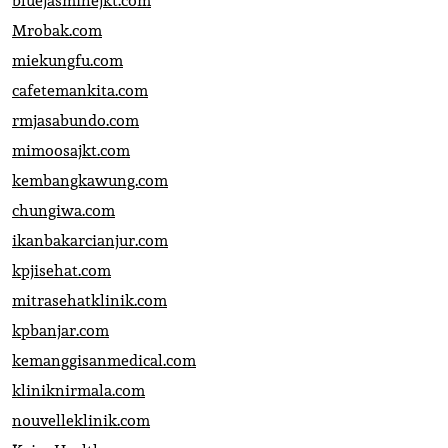
bluejasminejkt.com
Mrobak.com
miekungfu.com
cafetemankita.com
rmjasabundo.com
mimoosajkt.com
kembangkawung.com
chungiwa.com
ikanbakarcianjur.com
kpjisehat.com
mitrasehatklinik.com
kpbanjar.com
kemanggisanmedical.com
kliniknirmala.com
nouvelleklinik.com