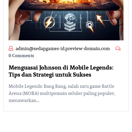
admin@sedapgames-id.preview-domain.com
0 Comments
Menguasai Johnson di Mobile Legends:
Tips dan Strategi untuk Sukses
Mobile Legends: Bang Bang, salah satu game Battle
Arena (MOBA) multipemain seluler paling populer,
menawarkan…