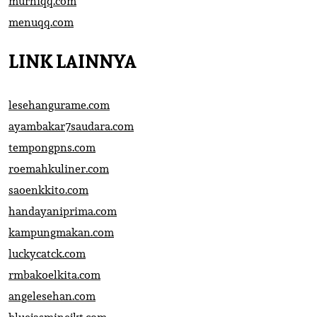
murniqq.com
menuqq.com
LINK LAINNYA
lesehangurame.com
ayambakar7saudara.com
tempongpns.com
roemahkuliner.com
saoenkkito.com
handayaniprima.com
kampungmakan.com
luckycatck.com
rmbakoelkita.com
angelesehan.com