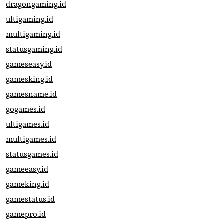
dragongaming.id
ultigaming.id
multigaming.id
statusgaming.id
gameseasy.id
gamesking.id
gamesname.id
gogames.id
ultigames.id
multigames.id
statusgames.id
gameeasy.id
gameking.id
gamestatus.id
gamepro.id