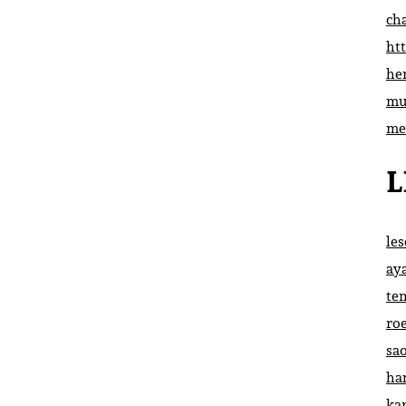
ch
htt
he
mu
me
L
le
ay
te
ro
sa
ha
ka