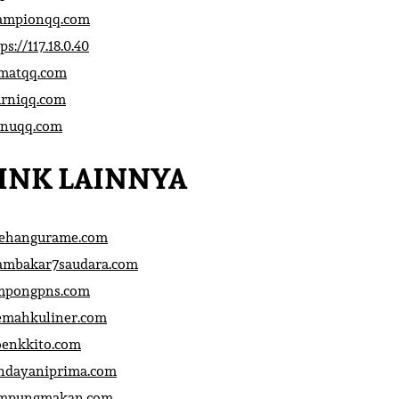
ampionqq.com
ps://117.18.0.40
matqq.com
rniqq.com
nuqq.com
INK LAINNYA
sehangurame.com
ambakar7saudara.com
mpongpns.com
emahkuliner.com
oenkkito.com
ndayaniprima.com
mpungmakan.com