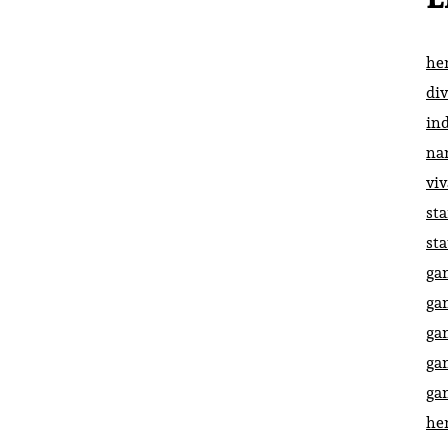
he
di
in
na
vi
st
st
ga
ga
ga
ga
ga
he