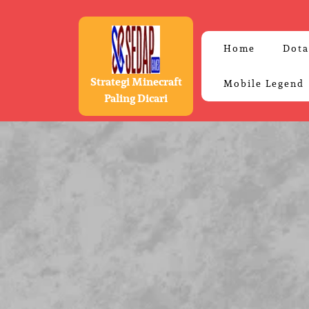
Skip
to
content
Home
Dota
Strategi Minecraft
Mobile Legend
Paling Dicari