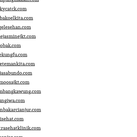
ckycatck.com
bakoelkita.com
gelesehan.com
uejasminejkt.com
obak.com
ekungfu.com
fetemankita.com
jasabundo.com
moosajkt.com
mbangkawung.com
ungiwa.com
anbakarcianjur.com
jisehat.com
trasehatklinik.com