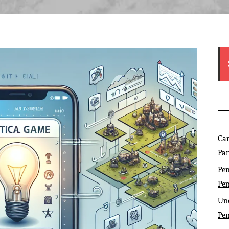
Ca
Pa
Pem
Pe
Und
Pe