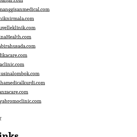
banjar.com
manggisanmedical.com
iniknirmala.com
uvelleklinik.com
inaHealth.com
abirahusada.com
dikacare.com
aclinic.com
nusinalombok.com
ahamedicalkurdi.com
anzacare.com
iyabromoclinic.com
v
inks