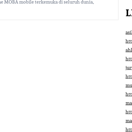
ame MOBA mobile terkemuka di seluruh dunia,
L
as
htt
ah
htt
ju
htt
mu
htt
ma
htt
ma
htt