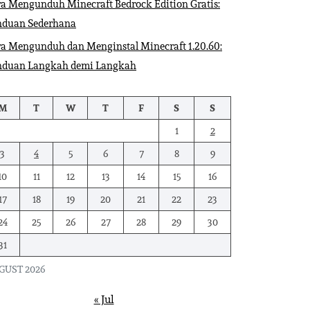
a Mengunduh Minecraft Bedrock Edition Gratis:
nduan Sederhana
a Mengunduh dan Menginstal Minecraft 1.20.60:
nduan Langkah demi Langkah
M
T
W
T
F
S
S
1
2
3
4
5
6
7
8
9
10
11
12
13
14
15
16
17
18
19
20
21
22
23
24
25
26
27
28
29
30
31
GUST 2026
« Jul