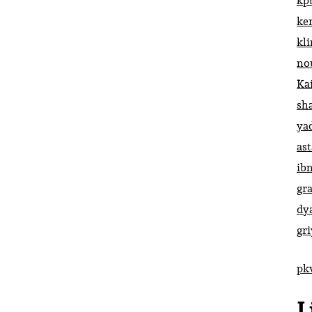
kp
ke
kl
no
Ka
sh
ya
ast
ib
gr
dy
gr
pk
L