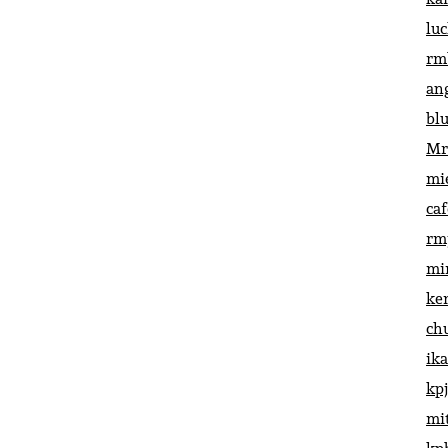
lu
rm
an
bl
Mr
mi
ca
rm
mi
ke
ch
ik
kp
mi