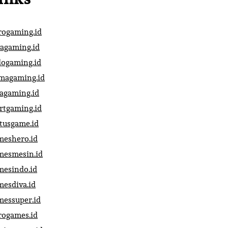
rogaming.id
vagaming.id
dogaming.id
magaming.id
vagaming.id
artgaming.id
atusgame.id
meshero.id
mesmesin.id
mesindo.id
mesdiva.id
messuper.id
rogames.id