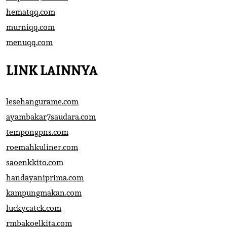
hematqq.com
murniqq.com
menuqq.com
LINK LAINNYA
lesehangurame.com
ayambakar7saudara.com
tempongpns.com
roemahkuliner.com
saoenkkito.com
handayaniprima.com
kampungmakan.com
luckycatck.com
rmbakoelkita.com