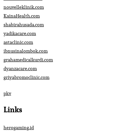
nouvelleklinik.com
KainaHealth.com
shabirahusada.com
yadikacare.com
astaclinic.com
ibnusinalombok.com
grahamedicalkurdi.com
dyanzacare.com
griyabromoclinic.com
pkv
Links
herogaming.id