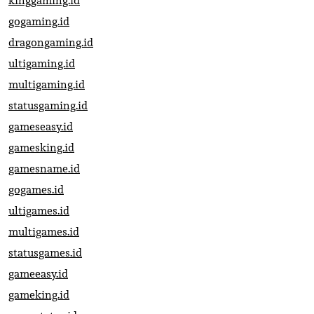
kinggaming.id
gogaming.id
dragongaming.id
ultigaming.id
multigaming.id
statusgaming.id
gameseasy.id
gamesking.id
gamesname.id
gogames.id
ultigames.id
multigames.id
statusgames.id
gameeasy.id
gameking.id