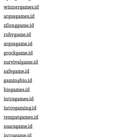
winnergames.id
argusgames.id
zilonggame.id
rubygame.id
argusgame.id
grockgame.id
survivalgame.id
safegame.id
gamingbio.id
biogames.id
intragames.id
introgaming.id
tempatgames.id
suaragame.id
intragame.id