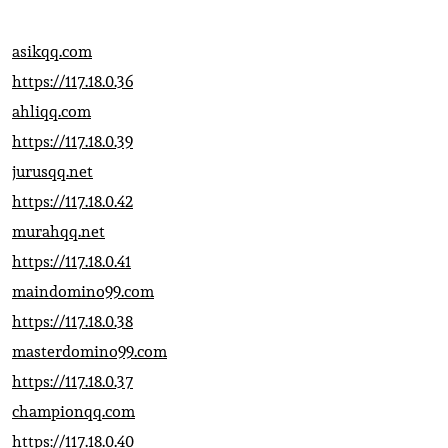
asikqq.com
https://117.18.0.36
ahliqq.com
https://117.18.0.39
jurusqq.net
https://117.18.0.42
murahqq.net
https://117.18.0.41
maindomino99.com
https://117.18.0.38
masterdomino99.com
https://117.18.0.37
championqq.com
https://117.18.0.40