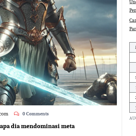
Und
Pe
Car
Pa
.com
0 Comments
AU
gapa dia mendominasi meta