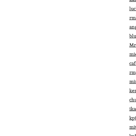
lu
rm
an
bl
Mr
mi
ca
rm
mi
ke
ch
ik
kp
mi