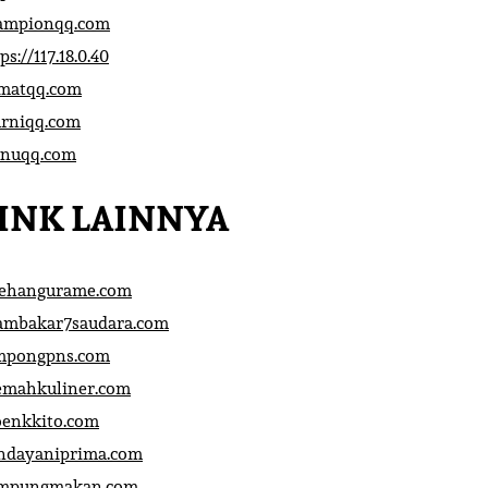
ampionqq.com
ps://117.18.0.40
matqq.com
rniqq.com
nuqq.com
INK LAINNYA
sehangurame.com
ambakar7saudara.com
mpongpns.com
emahkuliner.com
oenkkito.com
ndayaniprima.com
mpungmakan.com