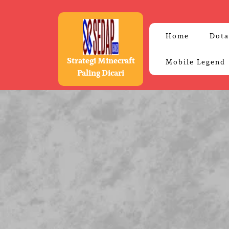
Skip
to
content
Home
Dota
Strategi Minecraft
Mobile Legend
Paling Dicari