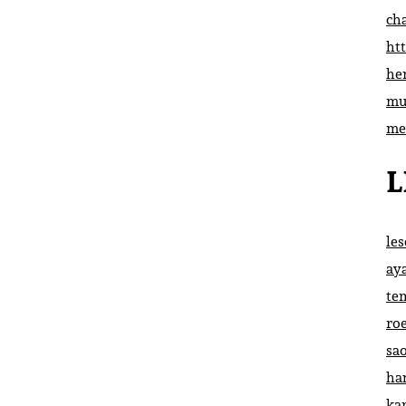
ch
htt
he
mu
me
L
le
ay
te
ro
sa
ha
ka