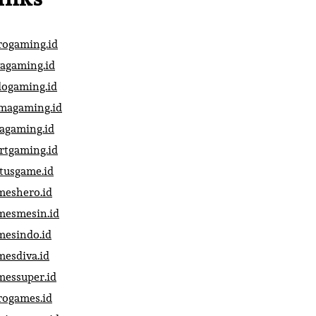
rogaming.id
vagaming.id
dogaming.id
magaming.id
vagaming.id
artgaming.id
atusgame.id
meshero.id
mesmesin.id
mesindo.id
mesdiva.id
messuper.id
rogames.id