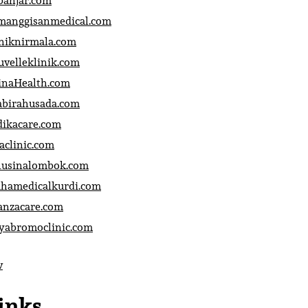
banjar.com
manggisanmedical.com
iniknirmala.com
uvelleklinik.com
inaHealth.com
abirahusada.com
dikacare.com
aclinic.com
nusinalombok.com
ahamedicalkurdi.com
anzacare.com
iyabromoclinic.com
v
inks