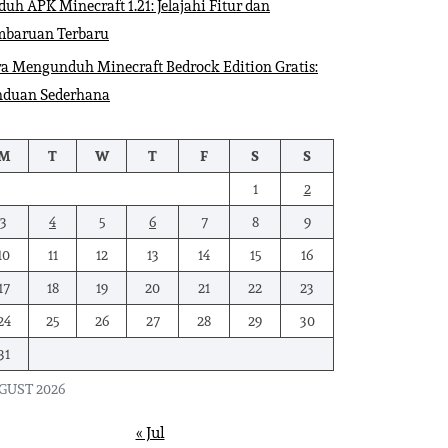
uh APK Minecraft 1.21: Jelajahi Fitur dan
mbaruan Terbaru
a Mengunduh Minecraft Bedrock Edition Gratis:
nduan Sederhana
M
T
W
T
F
S
S
1
2
3
4
5
6
7
8
9
10
11
12
13
14
15
16
17
18
19
20
21
22
23
24
25
26
27
28
29
30
31
GUST 2026
« Jul