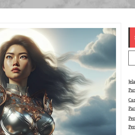
Jel
Pa
Ca
Pa
Pem
Pe