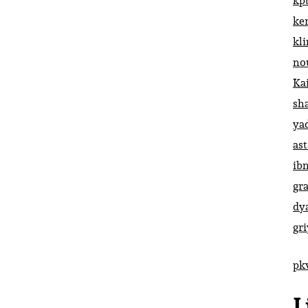
kp
ke
kl
no
Ka
sh
ya
ast
ib
gr
dy
gr
pk
L