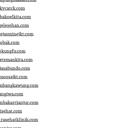
ckycatck.com
bakoelkita.com
gelesehan.com
uejasminejkt.com
obak.com
ekungfu.com
fetemankita.com
jasabundo.com
moosajkt.com
mbangkawung.com
ungiwa.com
anbakarcianjur.com
jisehat.com
trasehatklinik.com