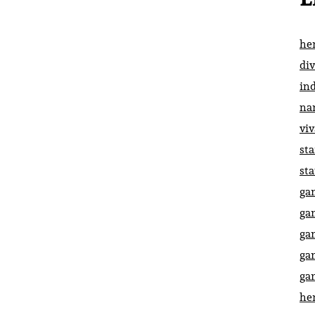
he
di
in
na
vi
st
st
ga
ga
ga
ga
ga
he