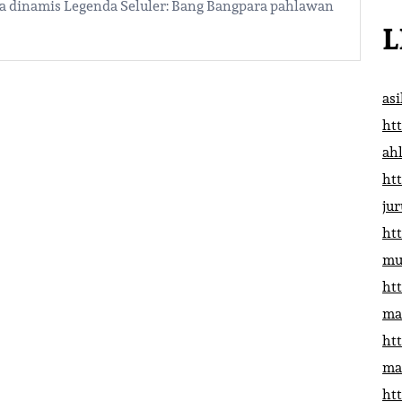
a dinamis Legenda Seluler: Bang Bangpara pahlawan
L
as
htt
ah
htt
ju
htt
mu
htt
ma
htt
ma
htt