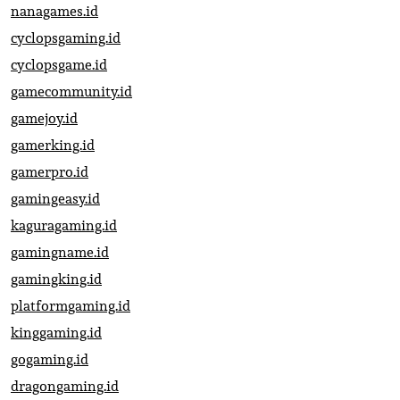
nanagames.id
cyclopsgaming.id
cyclopsgame.id
gamecommunity.id
gamejoy.id
gamerking.id
gamerpro.id
gamingeasy.id
kaguragaming.id
gamingname.id
gamingking.id
platformgaming.id
kinggaming.id
gogaming.id
dragongaming.id