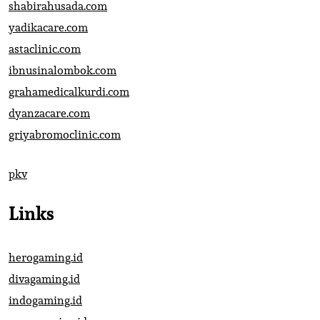
shabirahusada.com
yadikacare.com
astaclinic.com
ibnusinalombok.com
grahamedicalkurdi.com
dyanzacare.com
griyabromoclinic.com
pkv
Links
herogaming.id
divagaming.id
indogaming.id