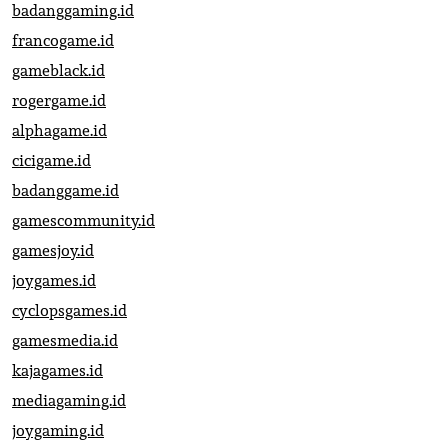
badanggaming.id
francogame.id
gameblack.id
rogergame.id
alphagame.id
cicigame.id
badanggame.id
gamescommunity.id
gamesjoy.id
joygames.id
cyclopsgames.id
gamesmedia.id
kajagames.id
mediagaming.id
joygaming.id