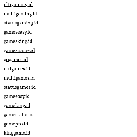
ultigaming.id
multigaming.id
statusgaming.id
gameseasy.id
gamesking.id
gamesname.id
gogames.id
ultigames.id
multigames.id
statusgames.id
gameeasy.id
gameking.id
gamestatus.id
gamepro.id
kinggame.id