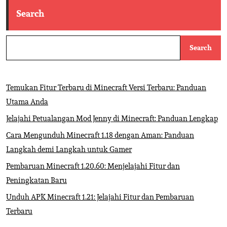
Search
Search
Temukan Fitur Terbaru di Minecraft Versi Terbaru: Panduan
Utama Anda
Jelajahi Petualangan Mod Jenny di Minecraft: Panduan Lengkap
Cara Mengunduh Minecraft 1.18 dengan Aman: Panduan
Langkah demi Langkah untuk Gamer
Pembaruan Minecraft 1.20.60: Menjelajahi Fitur dan
Peningkatan Baru
Unduh APK Minecraft 1.21: Jelajahi Fitur dan Pembaruan
Terbaru