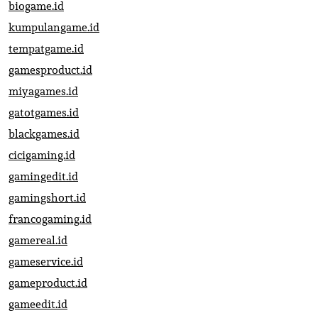
biogame.id
kumpulangame.id
tempatgame.id
gamesproduct.id
miyagames.id
gatotgames.id
blackgames.id
cicigaming.id
gamingedit.id
gamingshort.id
francogaming.id
gamereal.id
gameservice.id
gameproduct.id
gameedit.id