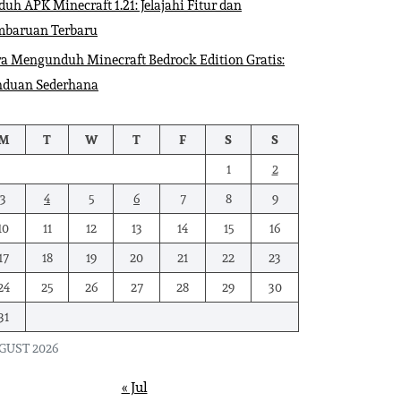
uh APK Minecraft 1.21: Jelajahi Fitur dan
mbaruan Terbaru
a Mengunduh Minecraft Bedrock Edition Gratis:
nduan Sederhana
M
T
W
T
F
S
S
1
2
3
4
5
6
7
8
9
10
11
12
13
14
15
16
17
18
19
20
21
22
23
24
25
26
27
28
29
30
31
GUST 2026
« Jul