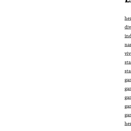
he
di
in
na
vi
st
st
ga
ga
ga
ga
ga
he