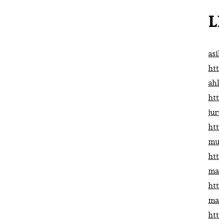
L
as
htt
ah
htt
ju
htt
mu
htt
ma
htt
ma
htt