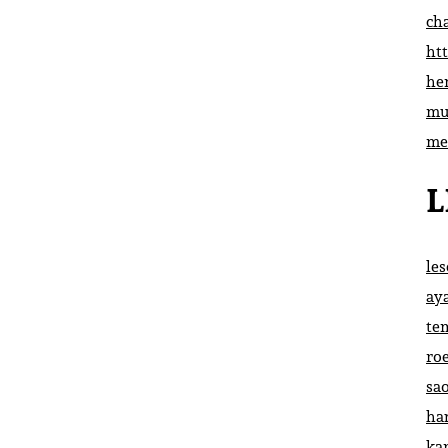
ch
htt
he
mu
me
L
le
ay
te
ro
sa
ha
ka