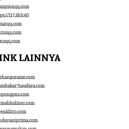
ampionqq.com
ps://117.18.0.40
matqq.com
rniqq.com
nuqq.com
INK LAINNYA
sehangurame.com
ambakar7saudara.com
mpongpns.com
emahkuliner.com
oenkkito.com
ndayaniprima.com
mpungmakan.com