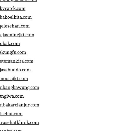
ckycatck.com
bakoelkita.com
gelesehan.com
uejasminejkt.com
obak.com
ekungfu.com
fetemankita.com
jasabundo.com
moosajkt.com
mbangkawung.com
ungiwa.com
anbakarcianjur.com
jisehat.com
trasehatklinik.com