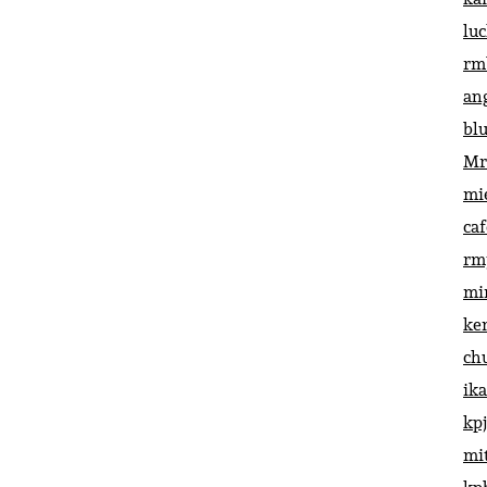
lu
rm
an
bl
Mr
mi
ca
rm
mi
ke
ch
ik
kp
mi