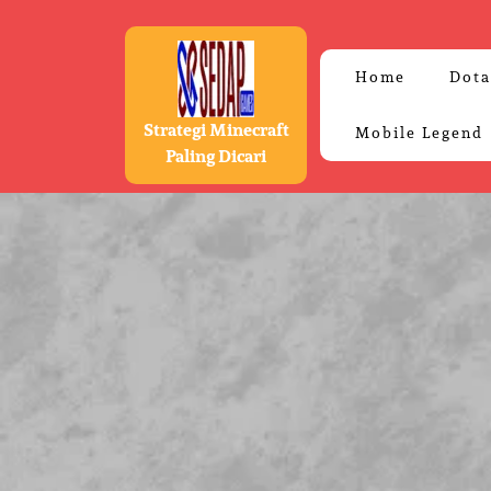
Skip
to
content
Home
Dota
Strategi Minecraft
Mobile Legend
Paling Dicari