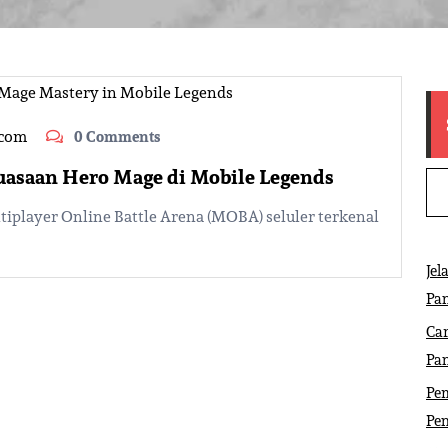
.com
0 Comments
uasaan Hero Mage di Mobile Legends
iplayer Online Battle Arena (MOBA) seluler terkenal
Jel
Pa
Ca
Pa
Pem
Pe