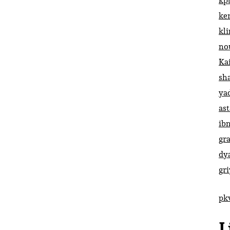
kp
ke
kl
no
Ka
sh
ya
ast
ib
gr
dy
gr
pk
L