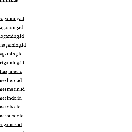
rogaming.id
vagaming.id
dogaming.id
magaming.id
vagaming.id
artgaming.id
atusgame.id
meshero.id
mesmesin.id
mesindo.id
mesdiva.id
messuper.id
rogames.id