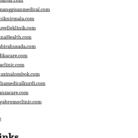
banjar.com
manggisanmedical.com
iniknirmala.com
uvelleklinik.com
inaHealth.com
abirahusada.com
dikacare.com
aclinic.com
nusinalombok.com
ahamedicalkurdi.com
anzacare.com
iyabromoclinic.com
v
inks