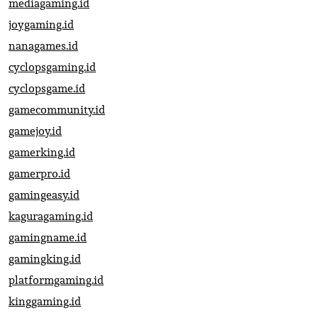
mediagaming.id
joygaming.id
nanagames.id
cyclopsgaming.id
cyclopsgame.id
gamecommunity.id
gamejoy.id
gamerking.id
gamerpro.id
gamingeasy.id
kaguragaming.id
gamingname.id
gamingking.id
platformgaming.id
kinggaming.id