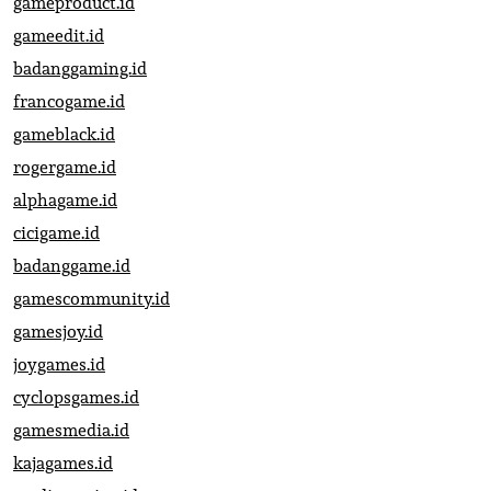
gameproduct.id
gameedit.id
badanggaming.id
francogame.id
gameblack.id
rogergame.id
alphagame.id
cicigame.id
badanggame.id
gamescommunity.id
gamesjoy.id
joygames.id
cyclopsgames.id
gamesmedia.id
kajagames.id