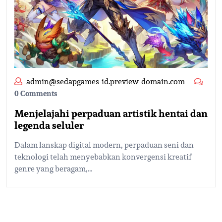
admin@sedapgames-id.preview-domain.com
0 Comments
Menjelajahi perpaduan artistik hentai dan
legenda seluler
Dalam lanskap digital modern, perpaduan seni dan
teknologi telah menyebabkan konvergensi kreatif
genre yang beragam,…