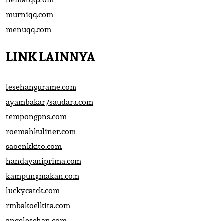
murniqq.com
menuqq.com
LINK LAINNYA
lesehangurame.com
ayambakar7saudara.com
tempongpns.com
roemahkuliner.com
saoenkkito.com
handayaniprima.com
kampungmakan.com
luckycatck.com
rmbakoelkita.com
angelesehan.com