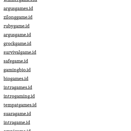
argusgames.id
zilonggame.id
rubygame.id
argusgame.id
grockgame.id
survivalgame.id
safegame.id
gamingbio.id
biogames.id
intragames.id
introgaming.id
tempatgames.id
suaragame.id
intragame.id