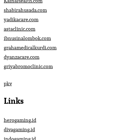
KainaHealth.com
shabirahusada.com
yadikacare.com
astaclinic.com
ibnusinalombok.com
grahamedicalkurdi.com
dyanzacare.com
griyabromoclinic.com
pkv
Links
herogaming.id
divagaming.id
indogaming.id