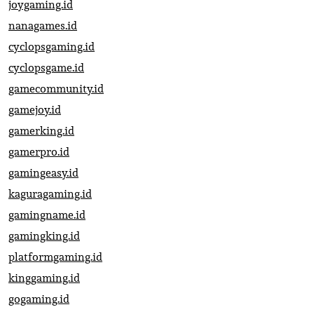
joygaming.id
nanagames.id
cyclopsgaming.id
cyclopsgame.id
gamecommunity.id
gamejoy.id
gamerking.id
gamerpro.id
gamingeasy.id
kaguragaming.id
gamingname.id
gamingking.id
platformgaming.id
kinggaming.id
gogaming.id