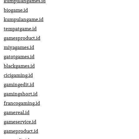
kumpulangames.id
biogame.id
kumpulangame.id
tempatgame.id
gamesproduct.id
miyagames.id
gatotgames.id
blackgames.id
cicigaming.id
gamingedit.id
gamingshort.id
francogaming.id
gamereal.id
gameservice.id
gameproduct.id