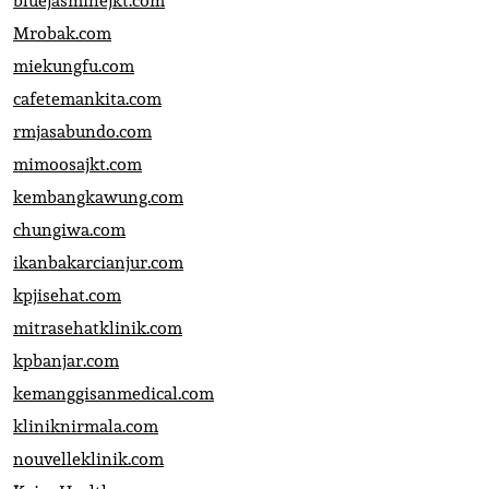
bluejasminejkt.com
Mrobak.com
miekungfu.com
cafetemankita.com
rmjasabundo.com
mimoosajkt.com
kembangkawung.com
chungiwa.com
ikanbakarcianjur.com
kpjisehat.com
mitrasehatklinik.com
kpbanjar.com
kemanggisanmedical.com
kliniknirmala.com
nouvelleklinik.com