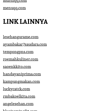
murniqq.com
menuqq.com
LINK LAINNYA
lesehangurame.com
ayambakar7saudara.com
tempongpns.com
roemahkuliner.com
saoenkkito.com
handayaniprima.com
kampungmakan.com
luckycatck.com
rmbakoelkita.com
angelesehan.com