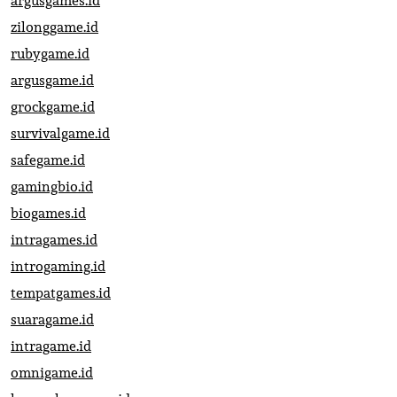
argusgames.id
zilonggame.id
rubygame.id
argusgame.id
grockgame.id
survivalgame.id
safegame.id
gamingbio.id
biogames.id
intragames.id
introgaming.id
tempatgames.id
suaragame.id
intragame.id
omnigame.id