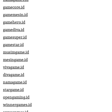
gamecore.id
gamemesin.id
gamehero.id
gamediva.id
gamesuper.id
gamestar.id
musimgame.id
mesingame.id
vivagame.id
divagame.id
namagame.id
stargame.id
opengaming.id
winnergames.id