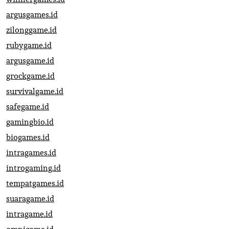
argusgames.id
zilonggame.id
rubygame.id
argusgame.id
grockgame.id
survivalgame.id
safegame.id
gamingbio.id
biogames.id
intragames.id
introgaming.id
tempatgames.id
suaragame.id
intragame.id