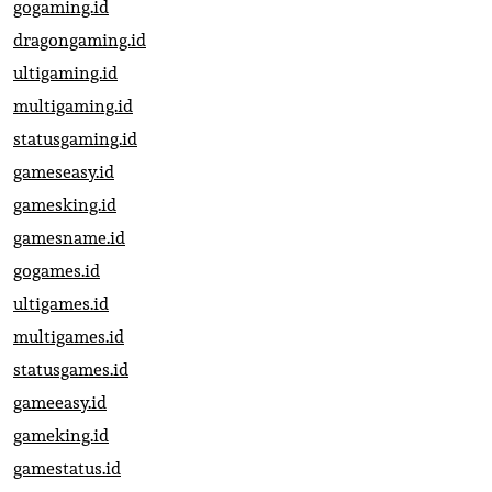
gogaming.id
dragongaming.id
ultigaming.id
multigaming.id
statusgaming.id
gameseasy.id
gamesking.id
gamesname.id
gogames.id
ultigames.id
multigames.id
statusgames.id
gameeasy.id
gameking.id
gamestatus.id