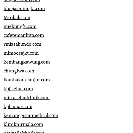
bluejasminejkt.com
Mrobak.com
miekungfu.com
cafetemankita.com
rmjasabundo.com
mimoosajkt.com
kembangkawung.com
chungiwa.com
ikanbakarcianjur.com
kpjisehat.com
mitrasehatklinik.com
kpbanjar.com
kemanggisanmedical.com
kliniknirmala.com