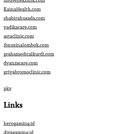
nouvelleklinik.com
KainaHealth.com
shabirahusada.com
yadikacare.com
astaclinic.com
ibnusinalombok.com
grahamedicalkurdi.com
dyanzacare.com
griyabromoclinic.com
pkv
Links
herogaming.id
divagaming.id