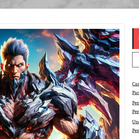
Ca
Pa
Pem
Pe
Und
Pe