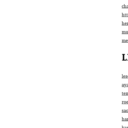
ch
htt
he
mu
me
L
le
ay
te
ro
sa
ha
ka