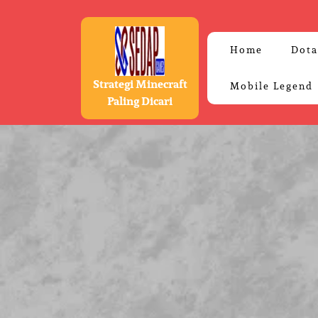
Skip
to
content
Home
Dota
Strategi Minecraft
Mobile Legend
Paling Dicari