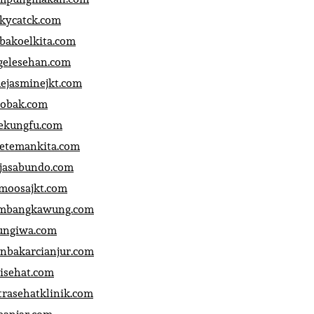
ckycatck.com
bakoelkita.com
gelesehan.com
uejasminejkt.com
obak.com
ekungfu.com
fetemankita.com
jasabundo.com
moosajkt.com
mbangkawung.com
ungiwa.com
anbakarcianjur.com
jisehat.com
trasehatklinik.com