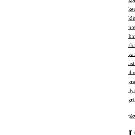
kp
ke
kl
no
Ka
sh
ya
ast
ib
gr
dy
gr
pk
L