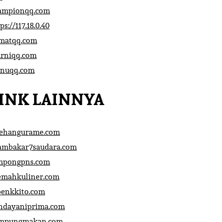
ampionqq.com
ps://117.18.0.40
matqq.com
rniqq.com
nuqq.com
INK LAINNYA
sehangurame.com
ambakar7saudara.com
mpongpns.com
emahkuliner.com
oenkkito.com
ndayaniprima.com
mpungmakan.com