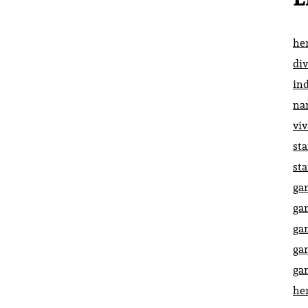
he
di
in
na
vi
st
st
ga
ga
ga
ga
ga
he