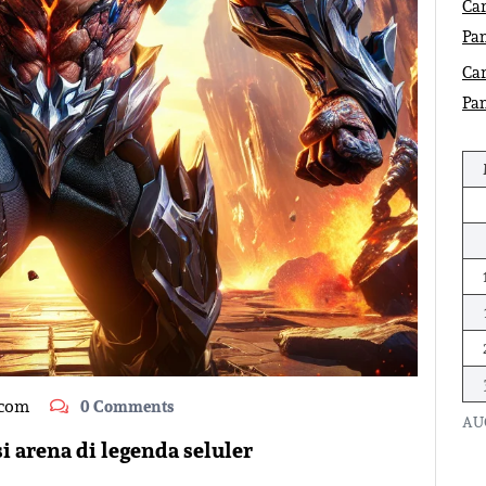
Car
Pa
Car
Pa
.com
0 Comments
AU
 arena di legenda seluler