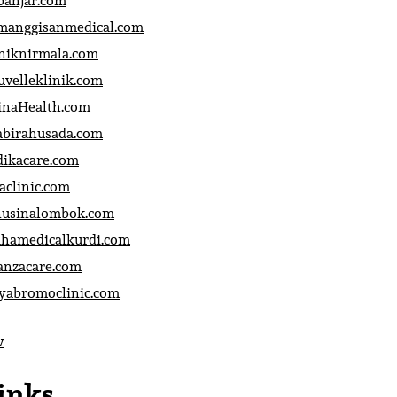
banjar.com
manggisanmedical.com
iniknirmala.com
uvelleklinik.com
inaHealth.com
abirahusada.com
dikacare.com
aclinic.com
nusinalombok.com
ahamedicalkurdi.com
anzacare.com
iyabromoclinic.com
v
inks