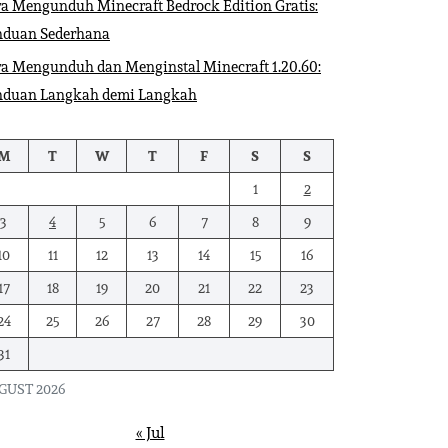
a Mengunduh Minecraft Bedrock Edition Gratis:
nduan Sederhana
a Mengunduh dan Menginstal Minecraft 1.20.60:
nduan Langkah demi Langkah
M
T
W
T
F
S
S
1
2
3
4
5
6
7
8
9
10
11
12
13
14
15
16
17
18
19
20
21
22
23
24
25
26
27
28
29
30
31
GUST 2026
« Jul