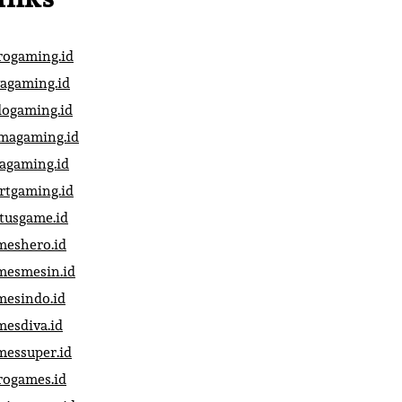
rogaming.id
vagaming.id
dogaming.id
magaming.id
vagaming.id
artgaming.id
atusgame.id
meshero.id
mesmesin.id
mesindo.id
mesdiva.id
messuper.id
rogames.id