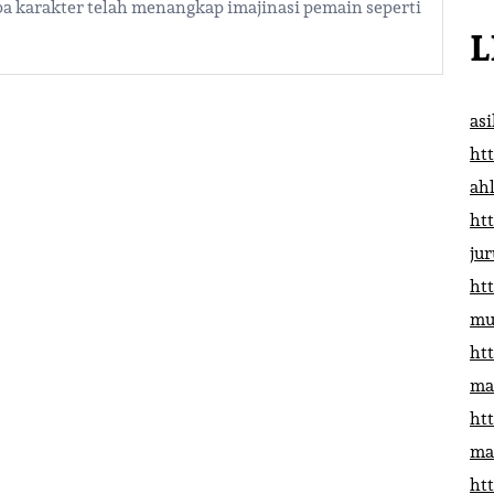
pa karakter telah menangkap imajinasi pemain seperti
L
as
htt
ah
htt
ju
htt
mu
htt
ma
htt
ma
htt