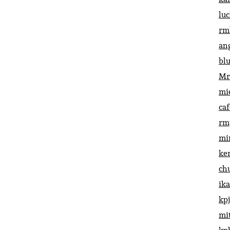
lu
rm
an
bl
Mr
mi
ca
rm
mi
ke
ch
ik
kp
mi