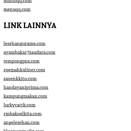
murniqq.com
menuqq.com
LINK LAINNYA
lesehangurame.com
ayambakar7saudara.com
tempongpns.com
roemahkuliner.com
saoenkkito.com
handayaniprima.com
kampungmakan.com
luckycatck.com
rmbakoelkita.com
angelesehan.com