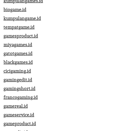
kumpulangames.id
biogame.id
kumpulangame.id
tempatgame.id
gamesproduct.id
miyagames.id
gatotgames.id
blackgames.id
cicigaming.id
gamingedit.id
gamingshort.id
francogaming.id
gamereal.id
gameservice.id
gameproduct.id