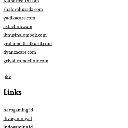
KainaHealth.com
shabirahusada.com
yadikacare.com
astaclinic.com
ibnusinalombok.com
grahamedicalkurdi.com
dyanzacare.com
griyabromoclinic.com
pkv
Links
herogaming.id
divagaming.id
indogaming.id