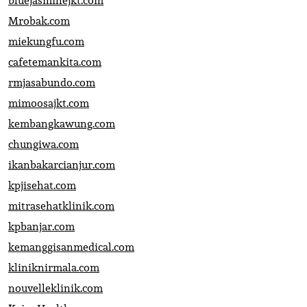
bluejasminejkt.com
Mrobak.com
miekungfu.com
cafetemankita.com
rmjasabundo.com
mimoosajkt.com
kembangkawung.com
chungiwa.com
ikanbakarcianjur.com
kpjisehat.com
mitrasehatklinik.com
kpbanjar.com
kemanggisanmedical.com
kliniknirmala.com
nouvelleklinik.com