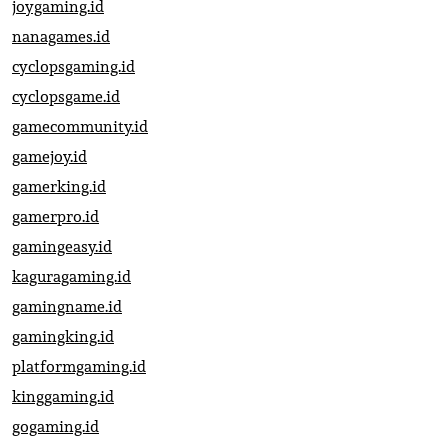
joygaming.id
nanagames.id
cyclopsgaming.id
cyclopsgame.id
gamecommunity.id
gamejoy.id
gamerking.id
gamerpro.id
gamingeasy.id
kaguragaming.id
gamingname.id
gamingking.id
platformgaming.id
kinggaming.id
gogaming.id