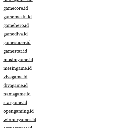
gamecore.id
gamemesin.id
gamehero.id
gamediva.id
gamesuper.id
gamestar.id
musimgame.id
mesingame.id
vivagame.id
divagame.id
namagame.id
stargame.id
opengaming.id
winnergames.id