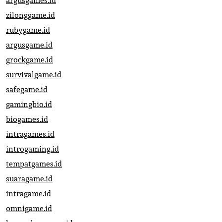
argusgames.id
zilonggame.id
rubygame.id
argusgame.id
grockgame.id
survivalgame.id
safegame.id
gamingbio.id
biogames.id
intragames.id
introgaming.id
tempatgames.id
suaragame.id
intragame.id
omnigame.id