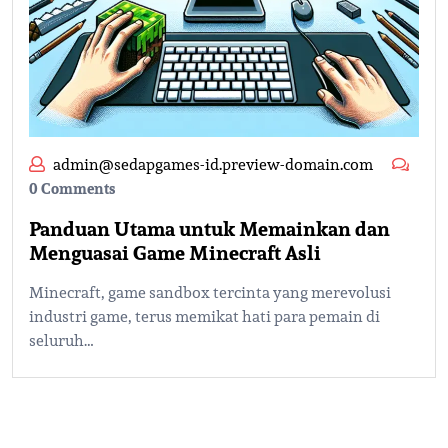
admin@sedapgames-id.preview-domain.com
0 Comments
Panduan Utama untuk Memainkan dan
Menguasai Game Minecraft Asli
Minecraft, game sandbox tercinta yang merevolusi
industri game, terus memikat hati para pemain di
seluruh…