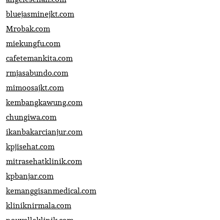
bluejasminejkt.com
Mrobak.com
miekungfu.com
cafetemankita.com
rmjasabundo.com
mimoosajkt.com
kembangkawung.com
chungiwa.com
ikanbakarcianjur.com
kpjisehat.com
mitrasehatklinik.com
kpbanjar.com
kemanggisanmedical.com
kliniknirmala.com