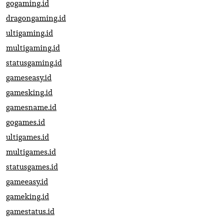
gogaming.id
dragongaming.id
ultigaming.id
multigaming.id
statusgaming.id
gameseasy.id
gamesking.id
gamesname.id
gogames.id
ultigames.id
multigames.id
statusgames.id
gameeasy.id
gameking.id
gamestatus.id