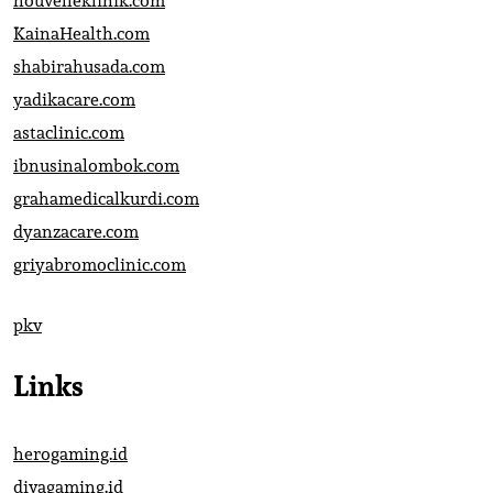
nouvelleklinik.com
KainaHealth.com
shabirahusada.com
yadikacare.com
astaclinic.com
ibnusinalombok.com
grahamedicalkurdi.com
dyanzacare.com
griyabromoclinic.com
pkv
Links
herogaming.id
divagaming.id