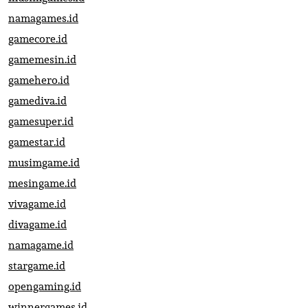
namagames.id
gamecore.id
gamemesin.id
gamehero.id
gamediva.id
gamesuper.id
gamestar.id
musimgame.id
mesingame.id
vivagame.id
divagame.id
namagame.id
stargame.id
opengaming.id
winnergames.id