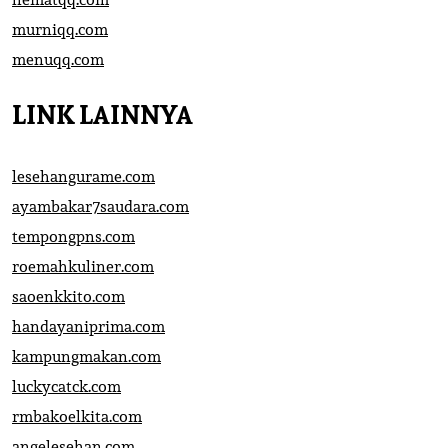
murniqq.com
menuqq.com
LINK LAINNYA
lesehangurame.com
ayambakar7saudara.com
tempongpns.com
roemahkuliner.com
saoenkkito.com
handayaniprima.com
kampungmakan.com
luckycatck.com
rmbakoelkita.com
angelesehan.com