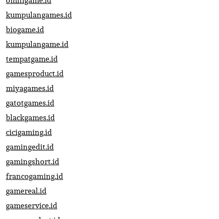
omnigame.id
kumpulangames.id
biogame.id
kumpulangame.id
tempatgame.id
gamesproduct.id
miyagames.id
gatotgames.id
blackgames.id
cicigaming.id
gamingedit.id
gamingshort.id
francogaming.id
gamereal.id
gameservice.id