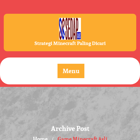
Skip
to
content
Strategi Minecraft Paling Dicari
Menu
Archive Post
Home
Game Minecraft Asli
/