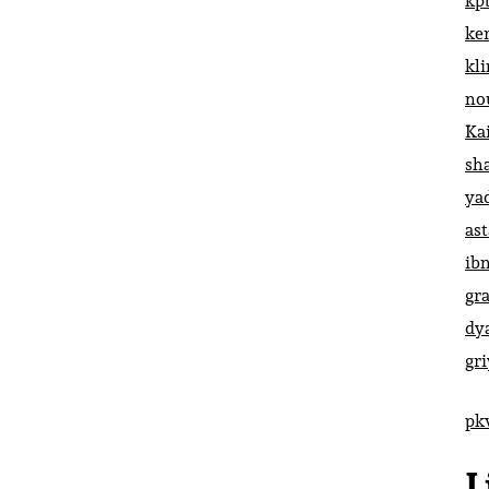
kp
ke
kl
no
Ka
sh
ya
ast
ib
gr
dy
gr
pk
L