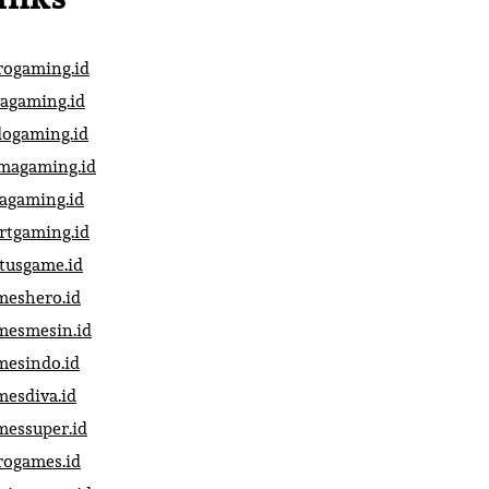
rogaming.id
vagaming.id
dogaming.id
magaming.id
vagaming.id
artgaming.id
atusgame.id
meshero.id
mesmesin.id
mesindo.id
mesdiva.id
messuper.id
rogames.id