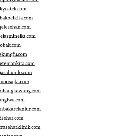
ckycatck.com
bakoelkita.com
gelesehan.com
uejasminejkt.com
obak.com
ekungfu.com
fetemankita.com
jasabundo.com
moosajkt.com
mbangkawung.com
ungiwa.com
anbakarcianjur.com
jisehat.com
trasehatklinik.com