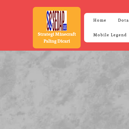
Skip
to
content
Home
Dota
Strategi Minecraft
Mobile Legend
Paling Dicari