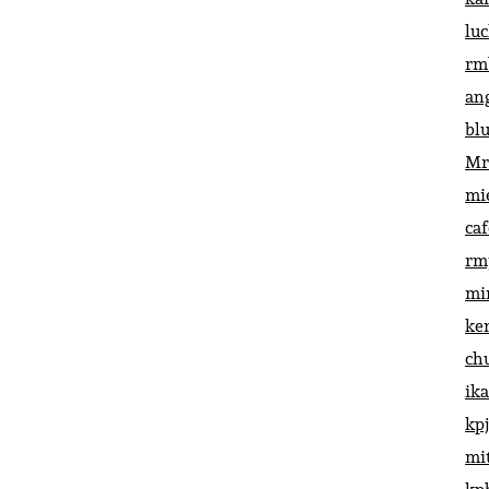
lu
rm
an
bl
Mr
mi
ca
rm
mi
ke
ch
ik
kp
mi