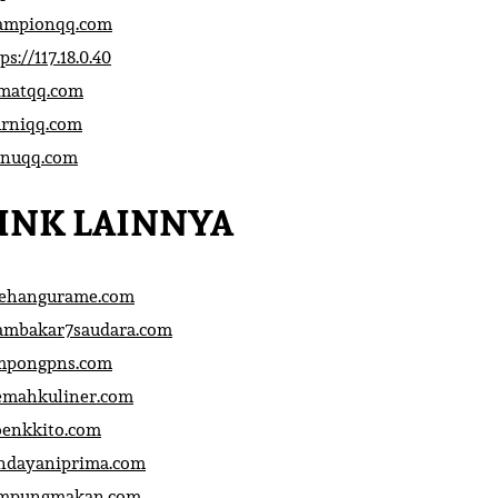
ampionqq.com
ps://117.18.0.40
matqq.com
rniqq.com
nuqq.com
INK LAINNYA
sehangurame.com
ambakar7saudara.com
mpongpns.com
emahkuliner.com
oenkkito.com
ndayaniprima.com
mpungmakan.com