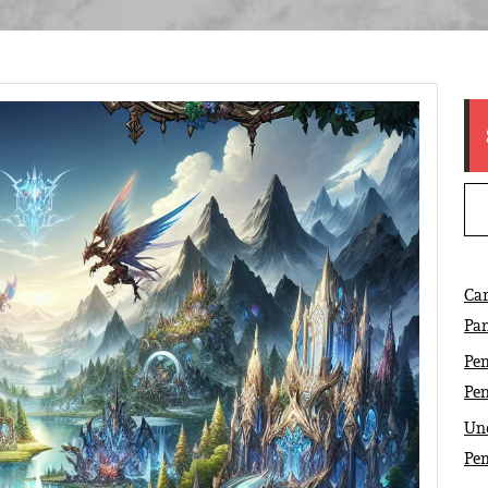
Ca
Pa
Pem
Pe
Und
Pe