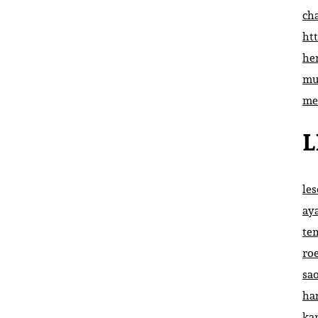
ch
htt
he
mu
me
L
le
ay
te
ro
sa
ha
ka