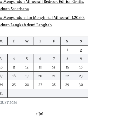
a Mengunduh Minecraft Bedrock Edition Gratis:
nduan Sederhana
a Mengunduh dan Menginstal Minecraft 1.20.60:
nduan Langkah demi Langkah
M
T
W
T
F
S
S
1
2
3
4
5
6
7
8
9
10
11
12
13
14
15
16
17
18
19
20
21
22
23
24
25
26
27
28
29
30
31
GUST 2026
« Jul