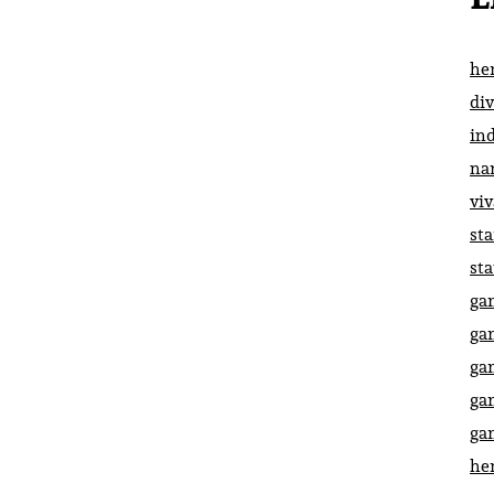
he
di
in
na
vi
st
st
ga
ga
ga
ga
ga
he