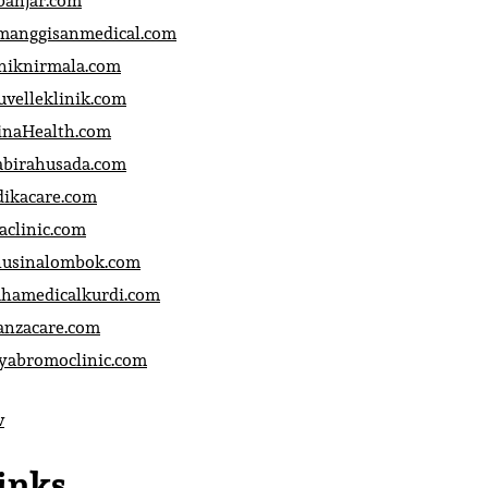
banjar.com
manggisanmedical.com
iniknirmala.com
uvelleklinik.com
inaHealth.com
abirahusada.com
dikacare.com
aclinic.com
nusinalombok.com
ahamedicalkurdi.com
anzacare.com
iyabromoclinic.com
v
inks