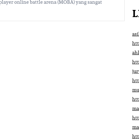
player online battle arena (MOBA) yang sangat
L
as
htt
ah
htt
ju
htt
mu
htt
ma
htt
ma
htt