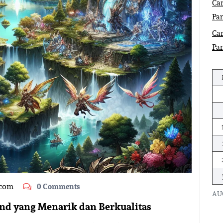
Car
Pa
Car
Pa
.com
0 Comments
AU
nd yang Menarik dan Berkualitas