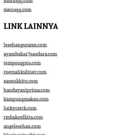
murniqq.com
menuqq.com
LINK LAINNYA
lesehangurame.com
ayambakar7saudara.com
tempongpns.com
roemahkuliner.com
saoenkkito.com
handayaniprima.com
kampungmakan.com
luckycatck.com
rmbakoelkita.com
angelesehan.com