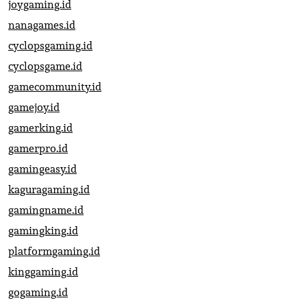
joygaming.id
nanagames.id
cyclopsgaming.id
cyclopsgame.id
gamecommunity.id
gamejoy.id
gamerking.id
gamerpro.id
gamingeasy.id
kaguragaming.id
gamingname.id
gamingking.id
platformgaming.id
kinggaming.id
gogaming.id