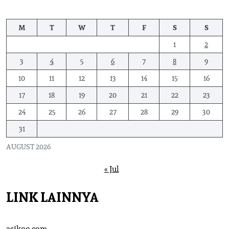
M
T
W
T
F
S
S
1
2
3
4
5
6
7
8
9
10
11
12
13
14
15
16
17
18
19
20
21
22
23
24
25
26
27
28
29
30
31
AUGUST 2026
« Jul
LINK LAINNYA
asikqq.com