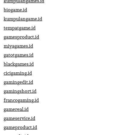
kumpulangames.id
biogame.id
kumpulangame.id
tempatgame.id
gamesproduct.id
miyagames.id
gatotgames.id
blackgames.id
cicigaming.id
gamingedit.id
gamingshort.id
francogaming.id
gamereal.id
gameservice.id
gameproduct.id