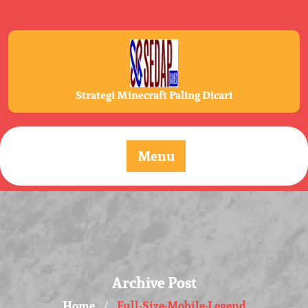
Skip
to
content
Strategi Minecraft Paling Dicari
Menu
Archive Post
Home
Full-Size-Mobile-Legend
/