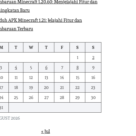
baruan Minecraft 1.20.60: Menjelajahi Fitur dan
ningkatan Baru
uh APK Minecraft 1.21: Jelajahi Fitur dan
mbaruan Terbaru
M
T
W
T
F
S
S
1
2
3
4
5
6
7
8
9
10
11
12
13
14
15
16
17
18
19
20
21
22
23
24
25
26
27
28
29
30
31
GUST 2026
« Jul