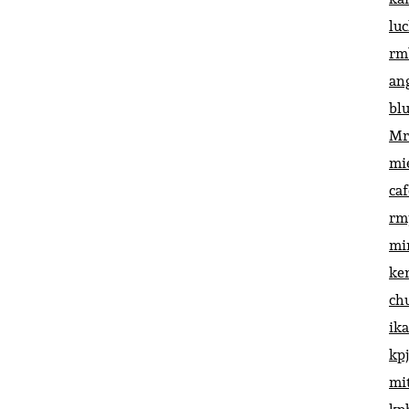
lu
rm
an
bl
Mr
mi
ca
rm
mi
ke
ch
ik
kp
mi