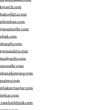
ckycatck.com
bakoelkita.com
gelesehan.com
uejasminejkt.com
obak.com
ekungfu.com
fetemankita.com
jasabundo.com
moosajkt.com
mbangkawung.com
ungiwa.com
anbakarcianjur.com
jisehat.com
trasehatklinik.com