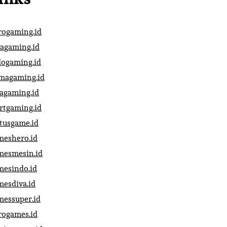
rogaming.id
vagaming.id
dogaming.id
magaming.id
vagaming.id
artgaming.id
atusgame.id
meshero.id
mesmesin.id
mesindo.id
mesdiva.id
messuper.id
rogames.id