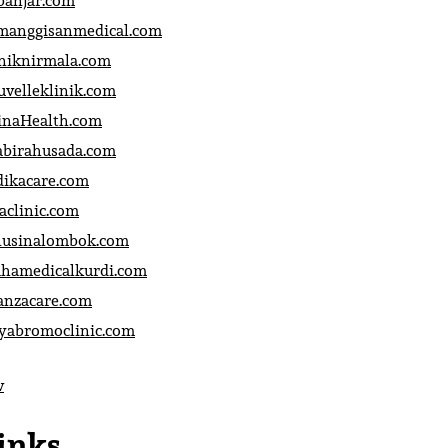
banjar.com
manggisanmedical.com
iniknirmala.com
uvelleklinik.com
inaHealth.com
abirahusada.com
dikacare.com
aclinic.com
nusinalombok.com
ahamedicalkurdi.com
anzacare.com
iyabromoclinic.com
v
inks