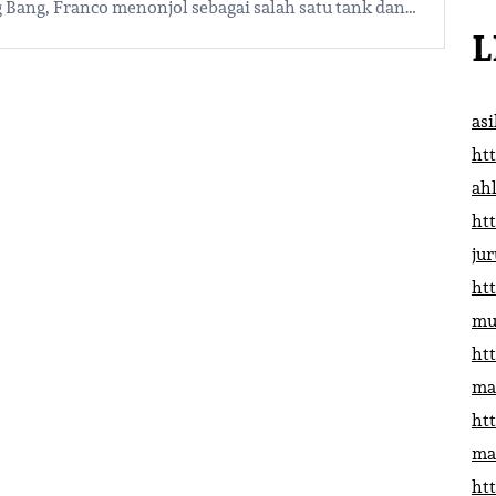
g Bang, Franco menonjol sebagai salah satu tank dan…
L
as
htt
ah
htt
ju
htt
mu
htt
ma
htt
ma
htt