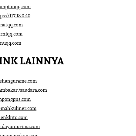
ampionqq.com
ps://117.18.0.40
matqq.com
rniqq.com
nuqq.com
INK LAINNYA
sehangurame.com
ambakar7saudara.com
mpongpns.com
emahkuliner.com
oenkkito.com
ndayaniprima.com
mpungmakan.com