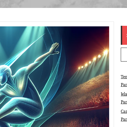
Tem
Pa
Jel
Pa
Ca
Pa