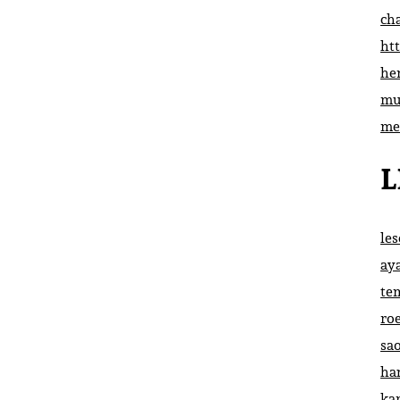
ch
htt
he
mu
me
L
le
ay
te
ro
sa
ha
ka