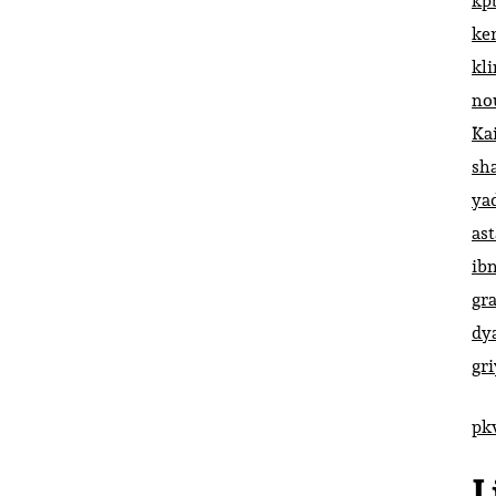
kp
ke
kl
no
Ka
sh
ya
ast
ib
gr
dy
gr
pk
L