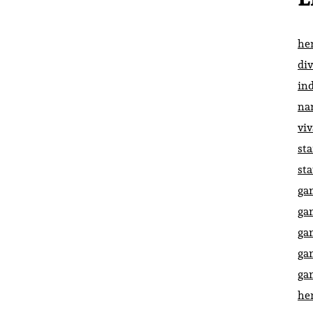
he
di
in
na
vi
st
st
ga
ga
ga
ga
ga
he