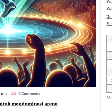
Pem
Pe
Und
Pe
.com
0 Comments
AU
 untuk mendominasi arena