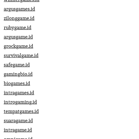
argusgames.id
zilonggame.id
rubygame.id
argusgame.id
grockgame.id
survivalgame.id
safegame.id
gamingbio.id
biogames.id
intragames.id
introgaming.id
tempatgames.id
suaragame.id
intragame.id