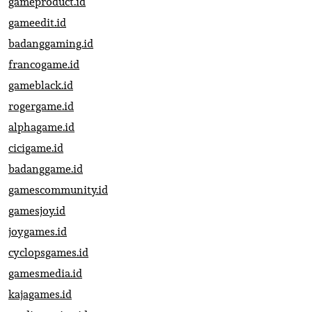
gameproduct.id
gameedit.id
badanggaming.id
francogame.id
gameblack.id
rogergame.id
alphagame.id
cicigame.id
badanggame.id
gamescommunity.id
gamesjoy.id
joygames.id
cyclopsgames.id
gamesmedia.id
kajagames.id