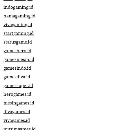
indogaming.id
namagaming.id
vivagaming.id
startgaming.id
statusgame.id
gameshero.id
gamesmesin.id
gamesindo.id
gamesdiva.id
gamessuper.id
herogames.id
mesingames.id
divagames.id
vivagames.id
musimgames.id