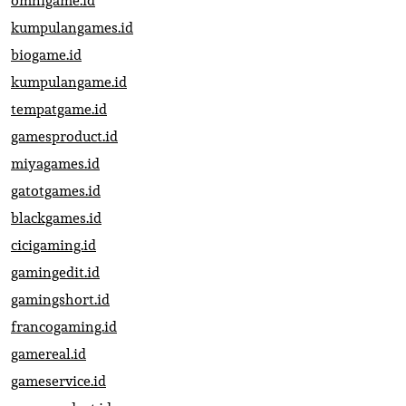
omnigame.id
kumpulangames.id
biogame.id
kumpulangame.id
tempatgame.id
gamesproduct.id
miyagames.id
gatotgames.id
blackgames.id
cicigaming.id
gamingedit.id
gamingshort.id
francogaming.id
gamereal.id
gameservice.id