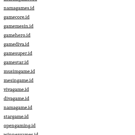
namagames.id
gamecore.id
gamemesin.id
gamehero.id
gamediva.id
gamesuper.id
gamestar.id
musimgame.id
mesingame.id
vivagame.id
divagame.id
namagame.id
stargame.id
opengaming.id
winnergames.id