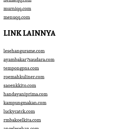
murniqq.com
menuqq.com
LINK LAINNYA
lesehangurame.com
ayambakar7saudara.com
tempongpns.com
roemahkuliner.com
saoenkkito.com
handayaniprima.com
kampungmakan.com
luckycatck.com
rmbakoelkita.com
angelesehan.com