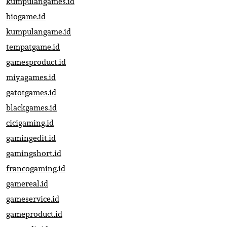
kumpulangames.id
biogame.id
kumpulangame.id
tempatgame.id
gamesproduct.id
miyagames.id
gatotgames.id
blackgames.id
cicigaming.id
gamingedit.id
gamingshort.id
francogaming.id
gamereal.id
gameservice.id
gameproduct.id