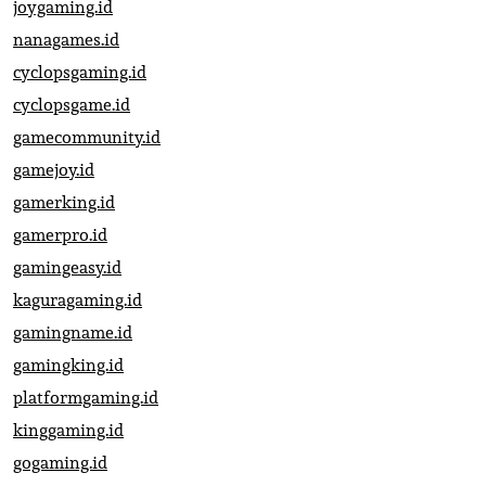
joygaming.id
nanagames.id
cyclopsgaming.id
cyclopsgame.id
gamecommunity.id
gamejoy.id
gamerking.id
gamerpro.id
gamingeasy.id
kaguragaming.id
gamingname.id
gamingking.id
platformgaming.id
kinggaming.id
gogaming.id