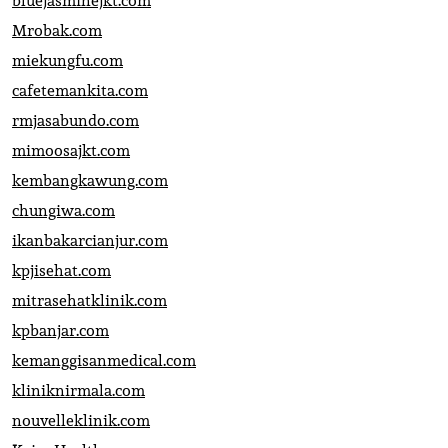
bluejasminejkt.com
Mrobak.com
miekungfu.com
cafetemankita.com
rmjasabundo.com
mimoosajkt.com
kembangkawung.com
chungiwa.com
ikanbakarcianjur.com
kpjisehat.com
mitrasehatklinik.com
kpbanjar.com
kemanggisanmedical.com
kliniknirmala.com
nouvelleklinik.com