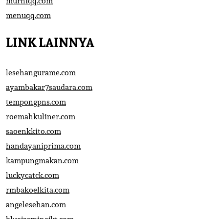
murniqq.com
menuqq.com
LINK LAINNYA
lesehangurame.com
ayambakar7saudara.com
tempongpns.com
roemahkuliner.com
saoenkkito.com
handayaniprima.com
kampungmakan.com
luckycatck.com
rmbakoelkita.com
angelesehan.com