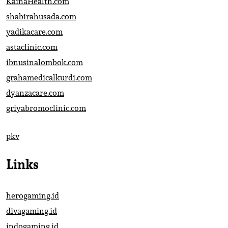
KainaHealth.com
shabirahusada.com
yadikacare.com
astaclinic.com
ibnusinalombok.com
grahamedicalkurdi.com
dyanzacare.com
griyabromoclinic.com
pkv
Links
herogaming.id
divagaming.id
indogaming.id