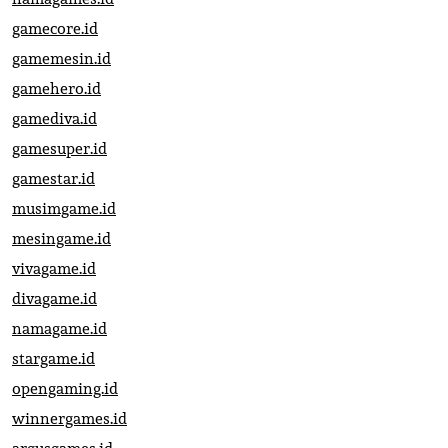
gamecore.id
gamemesin.id
gamehero.id
gamediva.id
gamesuper.id
gamestar.id
musimgame.id
mesingame.id
vivagame.id
divagame.id
namagame.id
stargame.id
opengaming.id
winnergames.id