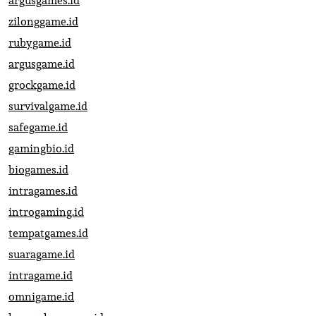
argusgames.id
zilonggame.id
rubygame.id
argusgame.id
grockgame.id
survivalgame.id
safegame.id
gamingbio.id
biogames.id
intragames.id
introgaming.id
tempatgames.id
suaragame.id
intragame.id
omnigame.id