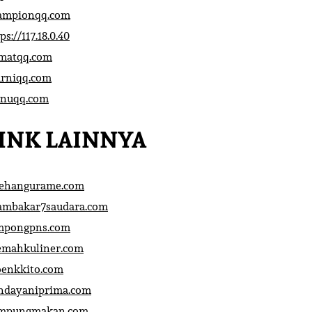
ampionqq.com
ps://117.18.0.40
matqq.com
rniqq.com
nuqq.com
INK LAINNYA
sehangurame.com
ambakar7saudara.com
mpongpns.com
emahkuliner.com
oenkkito.com
ndayaniprima.com
mpungmakan.com