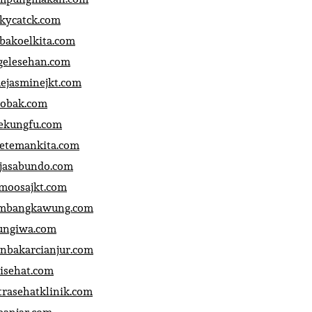
ckycatck.com
bakoelkita.com
gelesehan.com
uejasminejkt.com
obak.com
ekungfu.com
fetemankita.com
jasabundo.com
moosajkt.com
mbangkawung.com
ungiwa.com
anbakarcianjur.com
jisehat.com
trasehatklinik.com