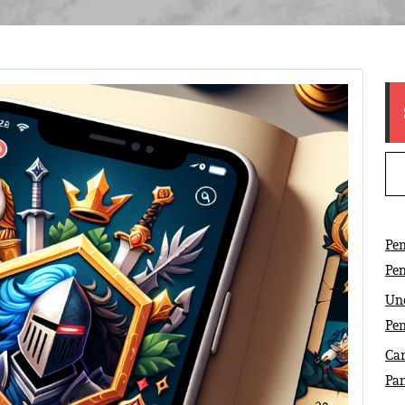
Pem
Pe
Und
Pe
Car
Pa