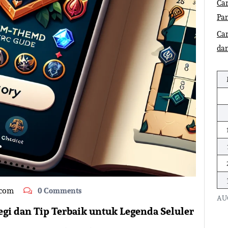
Car
Pa
Ca
dan
.com
0 Comments
AU
gi dan Tip Terbaik untuk Legenda Seluler