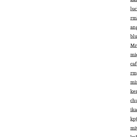
lu
rm
an
bl
Mr
mi
ca
rm
mi
ke
ch
ik
kp
mi