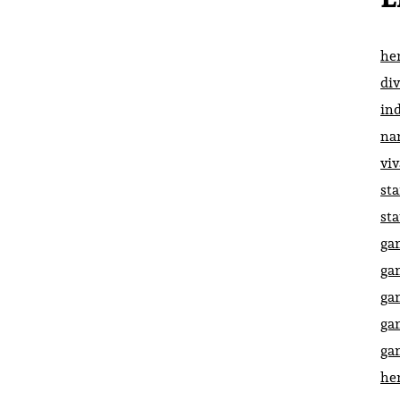
he
di
in
na
vi
st
st
ga
ga
ga
ga
ga
he