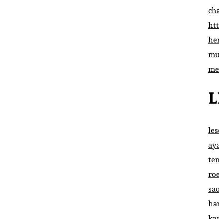
ch
htt
he
mu
me
L
le
ay
te
ro
sa
ha
ka