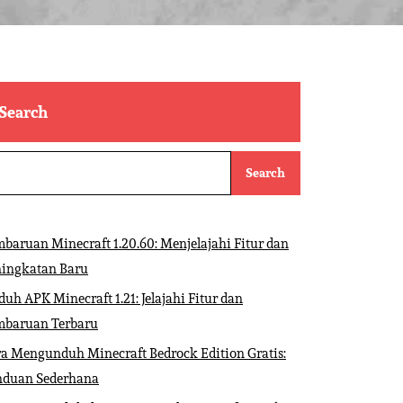
Search
Search
baruan Minecraft 1.20.60: Menjelajahi Fitur dan
ningkatan Baru
uh APK Minecraft 1.21: Jelajahi Fitur dan
mbaruan Terbaru
a Mengunduh Minecraft Bedrock Edition Gratis:
nduan Sederhana