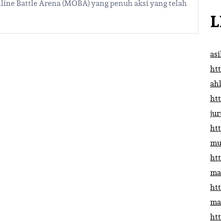
line Battle Arena (MOBA) yang penuh aksi yang telah
L
as
htt
ah
htt
ju
htt
mu
htt
ma
htt
ma
htt