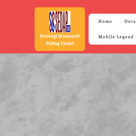
Skip
to
content
Home
Dota
Strategi Minecraft
Mobile Legend
Paling Dicari