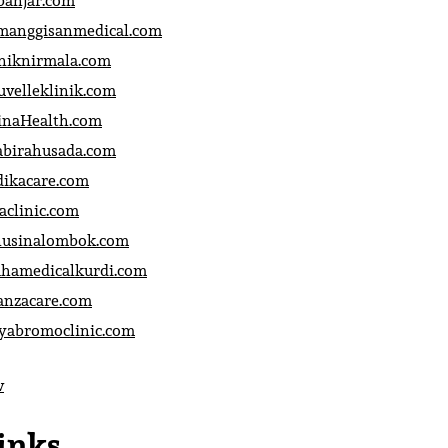
banjar.com
manggisanmedical.com
iniknirmala.com
uvelleklinik.com
inaHealth.com
abirahusada.com
dikacare.com
aclinic.com
nusinalombok.com
ahamedicalkurdi.com
anzacare.com
iyabromoclinic.com
v
inks