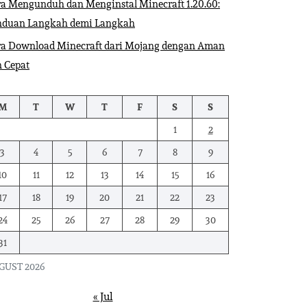
a Mengunduh dan Menginstal Minecraft 1.20.60:
nduan Langkah demi Langkah
ra Download Minecraft dari Mojang dengan Aman
 Cepat
M
T
W
T
F
S
S
1
2
3
4
5
6
7
8
9
10
11
12
13
14
15
16
17
18
19
20
21
22
23
24
25
26
27
28
29
30
31
GUST 2026
« Jul