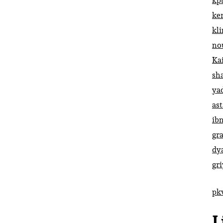
kp
ke
kl
no
Ka
sh
ya
ast
ib
gr
dy
gr
pk
L