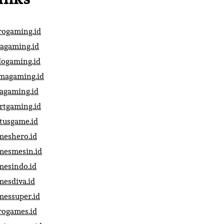
rogaming.id
vagaming.id
dogaming.id
magaming.id
vagaming.id
artgaming.id
atusgame.id
meshero.id
mesmesin.id
mesindo.id
mesdiva.id
messuper.id
rogames.id