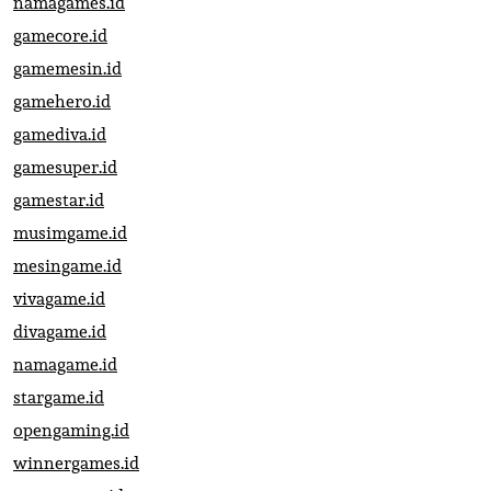
namagames.id
gamecore.id
gamemesin.id
gamehero.id
gamediva.id
gamesuper.id
gamestar.id
musimgame.id
mesingame.id
vivagame.id
divagame.id
namagame.id
stargame.id
opengaming.id
winnergames.id