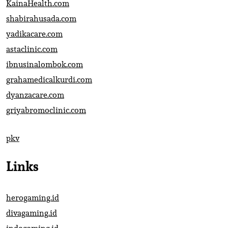
KainaHealth.com
shabirahusada.com
yadikacare.com
astaclinic.com
ibnusinalombok.com
grahamedicalkurdi.com
dyanzacare.com
griyabromoclinic.com
pkv
Links
herogaming.id
divagaming.id