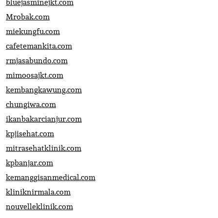
bluejasminejkt.com
Mrobak.com
miekungfu.com
cafetemankita.com
rmjasabundo.com
mimoosajkt.com
kembangkawung.com
chungiwa.com
ikanbakarcianjur.com
kpjisehat.com
mitrasehatklinik.com
kpbanjar.com
kemanggisanmedical.com
kliniknirmala.com
nouvelleklinik.com