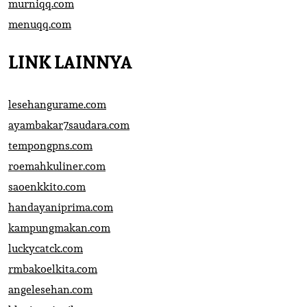
murniqq.com
menuqq.com
LINK LAINNYA
lesehangurame.com
ayambakar7saudara.com
tempongpns.com
roemahkuliner.com
saoenkkito.com
handayaniprima.com
kampungmakan.com
luckycatck.com
rmbakoelkita.com
angelesehan.com