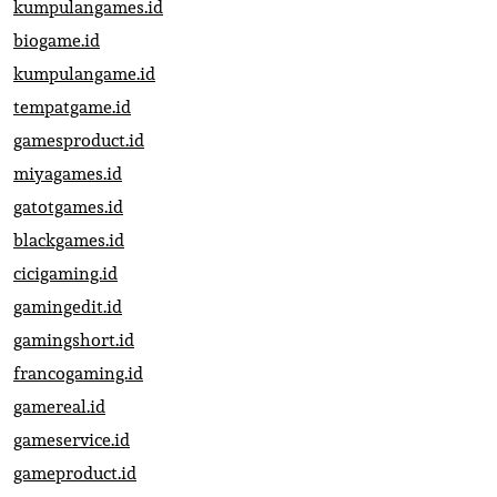
kumpulangames.id
biogame.id
kumpulangame.id
tempatgame.id
gamesproduct.id
miyagames.id
gatotgames.id
blackgames.id
cicigaming.id
gamingedit.id
gamingshort.id
francogaming.id
gamereal.id
gameservice.id
gameproduct.id