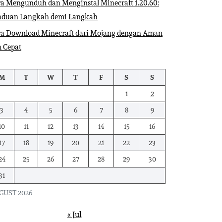
a Mengunduh dan Menginstal Minecraft 1.20.60:
nduan Langkah demi Langkah
ra Download Minecraft dari Mojang dengan Aman
 Cepat
M
T
W
T
F
S
S
1
2
3
4
5
6
7
8
9
10
11
12
13
14
15
16
17
18
19
20
21
22
23
24
25
26
27
28
29
30
31
GUST 2026
« Jul