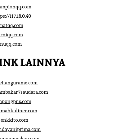
ampionqq.com
ps://117.18.0.40
matqq.com
rniqq.com
nuqq.com
INK LAINNYA
sehangurame.com
ambakar7saudara.com
mpongpns.com
emahkuliner.com
oenkkito.com
ndayaniprima.com
mpungmakan.com