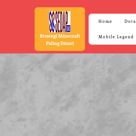
Skip
to
content
Home
Dota
Strategi Minecraft
Mobile Legend
Paling Dicari