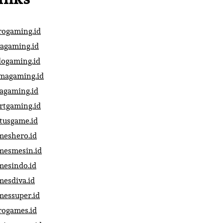
rogaming.id
vagaming.id
dogaming.id
magaming.id
vagaming.id
artgaming.id
atusgame.id
meshero.id
mesmesin.id
mesindo.id
mesdiva.id
messuper.id
rogames.id