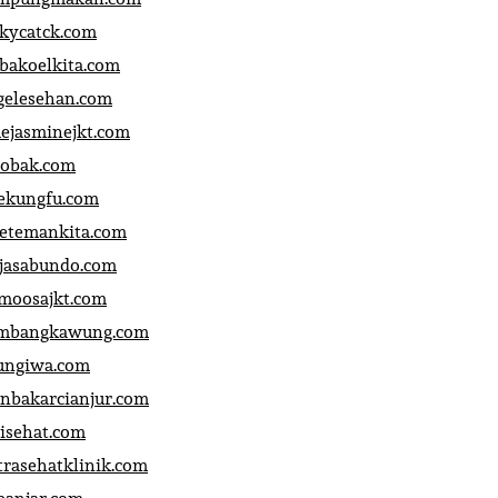
ckycatck.com
bakoelkita.com
gelesehan.com
uejasminejkt.com
obak.com
ekungfu.com
fetemankita.com
jasabundo.com
moosajkt.com
mbangkawung.com
ungiwa.com
anbakarcianjur.com
jisehat.com
trasehatklinik.com