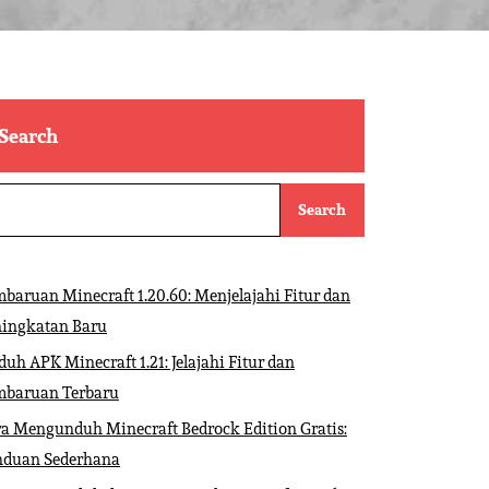
Search
Search
baruan Minecraft 1.20.60: Menjelajahi Fitur dan
ningkatan Baru
uh APK Minecraft 1.21: Jelajahi Fitur dan
mbaruan Terbaru
a Mengunduh Minecraft Bedrock Edition Gratis:
nduan Sederhana