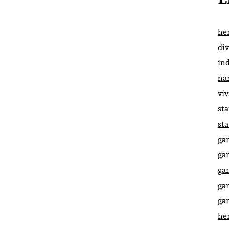
he
di
in
na
vi
st
st
ga
ga
ga
ga
ga
he