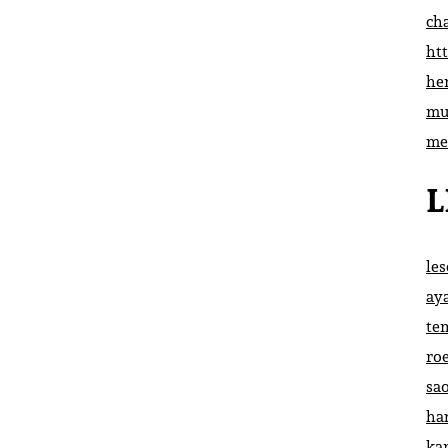
ch
htt
he
mu
me
L
le
ay
te
ro
sa
ha
ka