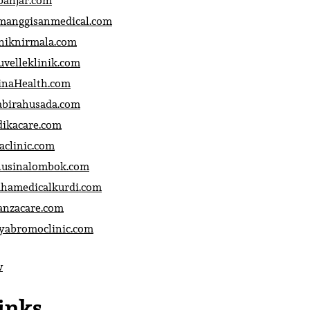
banjar.com
manggisanmedical.com
iniknirmala.com
uvelleklinik.com
inaHealth.com
abirahusada.com
dikacare.com
aclinic.com
nusinalombok.com
ahamedicalkurdi.com
anzacare.com
iyabromoclinic.com
v
inks