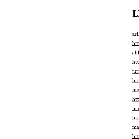
L
as
htt
ah
htt
ju
htt
mu
htt
ma
htt
ma
htt