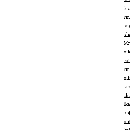
lu
rm
an
bl
Mr
mi
ca
rm
mi
ke
ch
ik
kp
mi