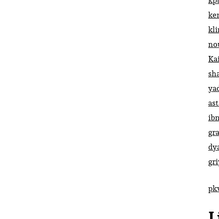
kp
ke
kl
no
Ka
sh
ya
ast
ib
gr
dy
gr
pk
L