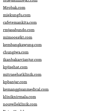
bluejasminejkt.com
Mrobak.com
miekungfu.com
cafetemankita.com
rmjasabundo.com
mimoosajkt.com
kembangkawung.com
chungiwa.com
ikanbakarcianjur.com
kpjisehat.com
mitrasehatklinik.com
kpbanjar.com
kemanggisanmedical.com
kliniknirmala.com
nouvelleklinik.com