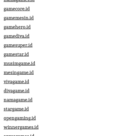
gamecore.id
gamemesin.id
gamehero.id
gamediva.id
gamesuper.id
gamestar.id
musimgame.id
mesingame.id
vivagame.id
divagame.id
namagame.id
stargame.id
opengaming.id
winnergames.id