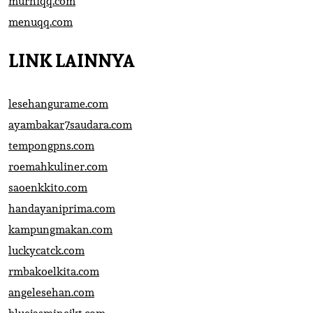
murniqq.com
menuqq.com
LINK LAINNYA
lesehangurame.com
ayambakar7saudara.com
tempongpns.com
roemahkuliner.com
saoenkkito.com
handayaniprima.com
kampungmakan.com
luckycatck.com
rmbakoelkita.com
angelesehan.com