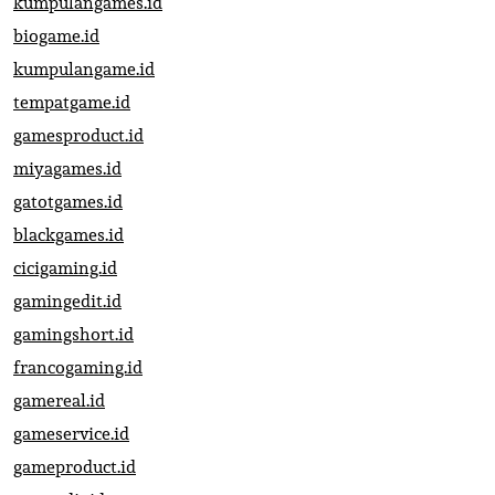
kumpulangames.id
biogame.id
kumpulangame.id
tempatgame.id
gamesproduct.id
miyagames.id
gatotgames.id
blackgames.id
cicigaming.id
gamingedit.id
gamingshort.id
francogaming.id
gamereal.id
gameservice.id
gameproduct.id