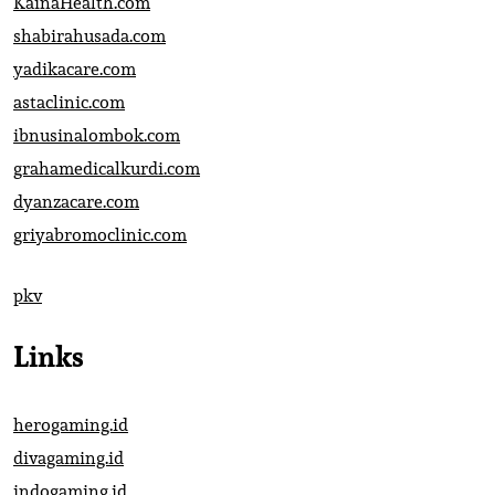
KainaHealth.com
shabirahusada.com
yadikacare.com
astaclinic.com
ibnusinalombok.com
grahamedicalkurdi.com
dyanzacare.com
griyabromoclinic.com
pkv
Links
herogaming.id
divagaming.id
indogaming.id