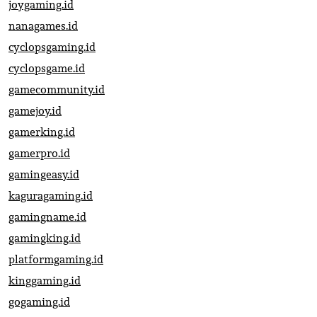
joygaming.id
nanagames.id
cyclopsgaming.id
cyclopsgame.id
gamecommunity.id
gamejoy.id
gamerking.id
gamerpro.id
gamingeasy.id
kaguragaming.id
gamingname.id
gamingking.id
platformgaming.id
kinggaming.id
gogaming.id