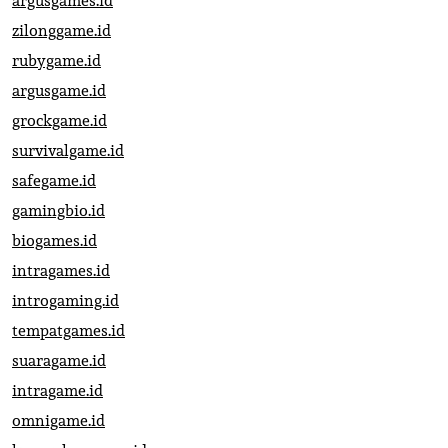
argusgames.id
zilonggame.id
rubygame.id
argusgame.id
grockgame.id
survivalgame.id
safegame.id
gamingbio.id
biogames.id
intragames.id
introgaming.id
tempatgames.id
suaragame.id
intragame.id
omnigame.id